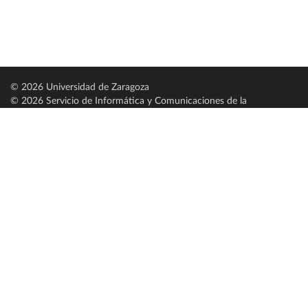
© 2026 Universidad de Zaragoza
© 2026 Servicio de Informática y Comunicaciones de la
Universidad de Zaragoza (
SICUZ
)
Universidad de Zaragoza
C/ Pedro Cerbuna, 12
ES-50009 Zaragoza
España / Spain
Tel: +34 976761000
ciu@unizar.es
Q-5018001-G
Servido por nodo: estudios
Aviso legal
|
Condiciones generales de uso
|
Política de privacidad