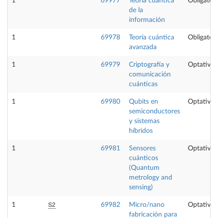
1
69977
Teoría cuántica
Obligatori
de la
información
1
69978
Teoría cuántica
Obligatori
avanzada
1
69979
Criptografía y
Optativa
comunicación
cuánticas
1
69980
Qubits en
Optativa
semiconductores
y sistemas
híbridos
1
69981
Sensores
Optativa
cuánticos
(Quantum
metrology and
sensing)
S2
1
69982
Micro/nano
Optativa
fabricación para