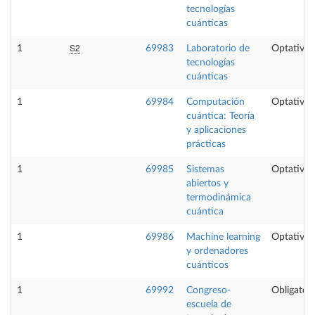
tecnologías
cuánticas
S2
1
69983
Laboratorio de
Optativa
tecnologías
cuánticas
1
69984
Computación
Optativa
cuántica: Teoría
y aplicaciones
prácticas
1
69985
Sistemas
Optativa
abiertos y
termodinámica
cuántica
1
69986
Machine learning
Optativa
y ordenadores
cuánticos
1
69992
Congreso-
Obligatori
escuela de