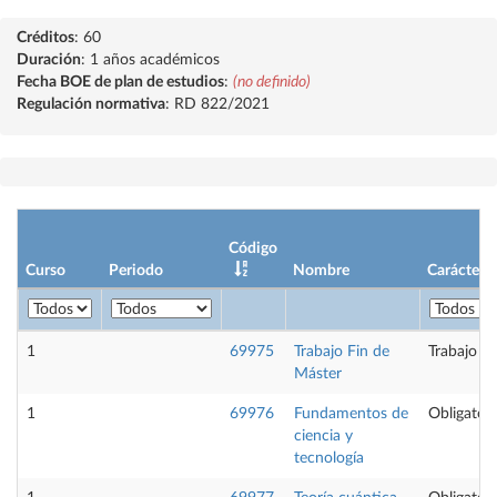
Créditos
: 60
Duración
: 1 años académicos
Fecha BOE de plan de estudios
:
(no definido)
Regulación normativa
: RD 822/2021
Código
Curso
Periodo
Nombre
Carácter
1
69975
Trabajo Fin de
Trabajo fi
Máster
1
69976
Fundamentos de
Obligatori
ciencia y
tecnología