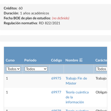
Créditos
: 60
Duración
: 1 años académicos
Fecha BOE de plan de estudios
:
(no definido)
Regulación normativa
: RD 822/2021
Curso
Periodo
Código
Nombre
Carácter
1
69975
Trabajo Fin de
Trabajo fi
Máster
1
69977
Teoría cuántica
Obligatori
de la
información