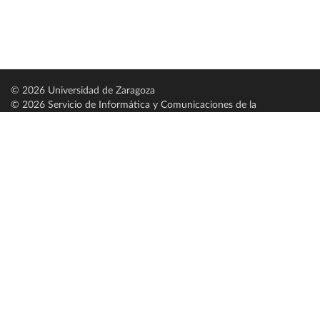
© 2026 Universidad de Zaragoza
© 2026 Servicio de Informática y Comunicaciones de la
Universidad de Zaragoza (
SICUZ
)
Universidad de Zaragoza
C/ Pedro Cerbuna, 12
ES-50009 Zaragoza
España / Spain
Tel: +34 976761000
ciu@unizar.es
Q-5018001-G
Servido por nodo: estudios
Aviso legal
|
Condiciones generales de uso
|
Política de privacidad