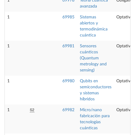
1
69978
Teoría cuántica
Obligatori
avanzada
1
69985
Sistemas
Optativa
abiertos y
termodinámica
cuántica
1
69981
Sensores
Optativa
cuánticos
(Quantum
metrology and
sensing)
1
69980
Qubits en
Optativa
semiconductores
y sistemas
híbridos
S2
1
69982
Micro/nano
Optativa
fabricación para
tecnologías
cuánticas