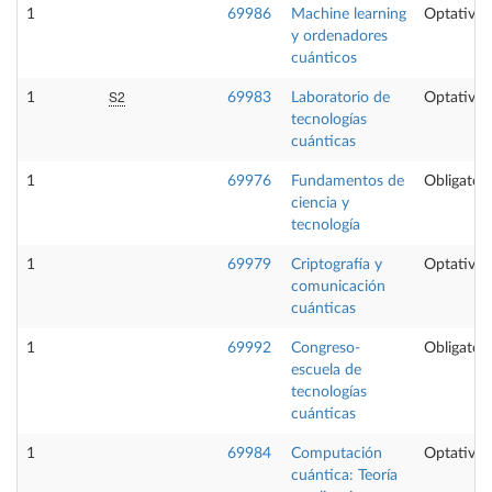
1
69986
Machine learning
Optativa
y ordenadores
cuánticos
S2
1
69983
Laboratorio de
Optativa
tecnologías
cuánticas
1
69976
Fundamentos de
Obligatori
ciencia y
tecnología
1
69979
Criptografía y
Optativa
comunicación
cuánticas
1
69992
Congreso-
Obligatori
escuela de
tecnologías
cuánticas
1
69984
Computación
Optativa
cuántica: Teoría