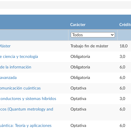
Carácter
Crédit
Máster
Trabajo fin de máster
18,0
 ciencia y tecnología
Obligatoria
3,0
 de la información
Obligatoria
6,0
 avanzada
Obligatoria
6,0
comunicación cuánticas
Optativa
6,0
onductores y sistemas híbridos
Optativa
3,0
icos (Quantum metrology and
Optativa
6,0
ntica: Teoría y aplicaciones
Optativa
6,0