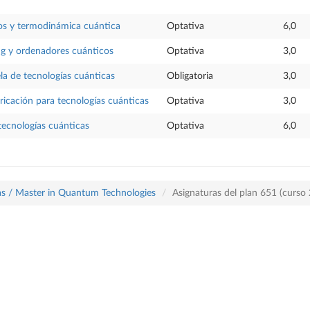
os y termodinámica cuántica
Optativa
6,0
ng y ordenadores cuánticos
Optativa
3,0
a de tecnologías cuánticas
Obligatoria
3,0
icación para tecnologías cuánticas
Optativa
3,0
tecnologías cuánticas
Optativa
6,0
cas / Master in Quantum Technologies
Asignaturas del plan 651 (curs