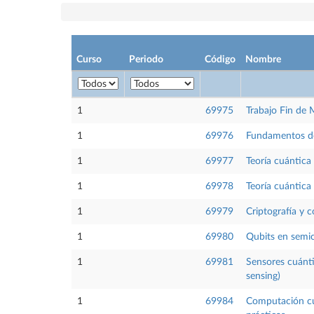
Curso
Periodo
Código
Nombre
1
69975
Trabajo Fin de 
1
69976
Fundamentos de
1
69977
Teoría cuántica
1
69978
Teoría cuántica
1
69979
Criptografía y 
1
69980
Qubits en semic
1
69981
Sensores cuánt
sensing)
1
69984
Computación cuá