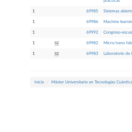
prácticas
1
69985
Sistemas abiert
1
69986
Machine learni
1
69992
Congreso-escuel
S2
1
69982
Micro/nano fabr
S2
1
69983
Laboratorio de 
Inicio
Máster Universitario en Tecnologías Cuánti