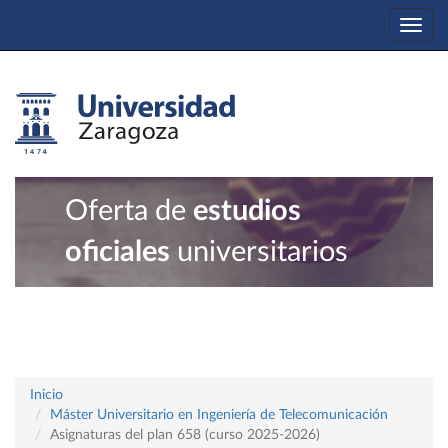
Togg
navi
Oferta de
estudios
oficiales
universitarios
Inicio
Máster Universitario en Ingeniería de Telecomunicación
Asignaturas del plan 658 (curso 2025-2026)