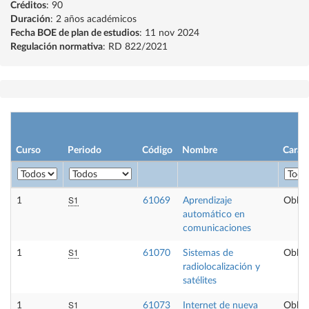
Créditos
: 90
Duración
: 2 años académicos
Fecha BOE de plan de estudios
: 11 nov 2024
Regulación normativa
: RD 822/2021
Curso
Periodo
Código
Nombre
Carác
S1
1
61069
Aprendizaje
Obliga
automático en
comunicaciones
S1
1
61070
Sistemas de
Obliga
radiolocalización y
satélites
S1
1
61073
Internet de nueva
Obliga