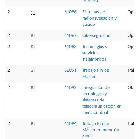
fotónica
S1
2
61086
Sistemas de
Optat
radionavegación y
guiado
S1
2
61087
Ciberseguridad
Optat
S1
2
61088
Tecnologías y
Optat
servicios
inalámbricos
S1
2
61091
Trabajo Fin de
Trabaj
Máster
S1
2
61092
Integración de
Obliga
tecnologías y
sistemas de
telecomunicación en
mención dual
S1
2
61094
Trabajo Fin de
Trabaj
Máster en mención
dual