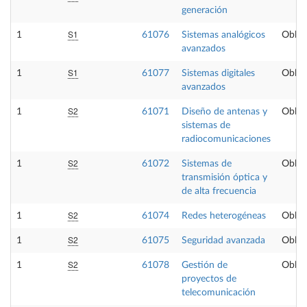
generación
S1
1
61076
Sistemas analógicos
Obliga
avanzados
S1
1
61077
Sistemas digitales
Obliga
avanzados
S2
1
61071
Diseño de antenas y
Obliga
sistemas de
radiocomunicaciones
S2
1
61072
Sistemas de
Obliga
transmisión óptica y
de alta frecuencia
S2
1
61074
Redes heterogéneas
Obliga
S2
1
61075
Seguridad avanzada
Obliga
S2
1
61078
Gestión de
Obliga
proyectos de
telecomunicación