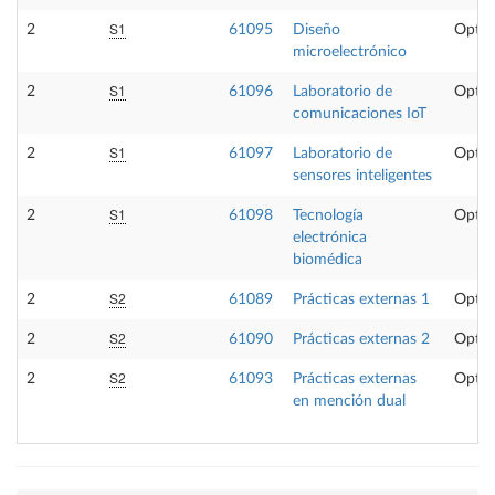
S1
2
61095
Diseño
Optat
microelectrónico
S1
2
61096
Laboratorio de
Optat
comunicaciones IoT
S1
2
61097
Laboratorio de
Optat
sensores inteligentes
S1
2
61098
Tecnología
Optat
electrónica
biomédica
S2
2
61089
Prácticas externas 1
Optat
S2
2
61090
Prácticas externas 2
Optat
S2
2
61093
Prácticas externas
Optat
en mención dual