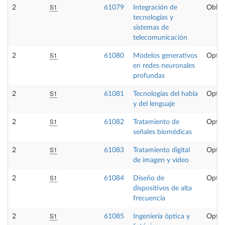
S1
2
61079
Integración de
Obliga
tecnologías y
sistemas de
telecomunicación
S1
2
61080
Modelos generativos
Optat
en redes neuronales
profundas
S1
2
61081
Tecnologías del habla
Optat
y del lenguaje
S1
2
61082
Tratamiento de
Optat
señales biomédicas
S1
2
61083
Tratamiento digital
Optat
de imagen y vídeo
S1
2
61084
Diseño de
Optat
dispositivos de alta
frecuencia
S1
2
61085
Ingeniería óptica y
Optat