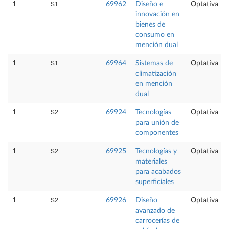
S1
1
69962
Diseño e
Optativa
innovación en
bienes de
consumo en
mención dual
S1
1
69964
Sistemas de
Optativa
climatización
en mención
dual
S2
1
69924
Tecnologías
Optativa
para unión de
componentes
S2
1
69925
Tecnologías y
Optativa
materiales
para acabados
superficiales
S2
1
69926
Diseño
Optativa
avanzado de
carrocerías de