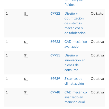
térmica y de
fluidos
S1
1
69922
Diseño y
Obligatoria
optimización
de sistemas
mecánicos y
de fabricación
S1
1
69923
CAD mecánico
Optativa
avanzado
S1
1
69931
Diseño e
Optativa
innovación en
bienes de
consumo
S1
1
69939
Sistemas de
Optativa
climatización
S1
1
69948
CAD mecánico
Optativa
avanzado en
mención dual