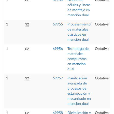
1
69954
Diseño de
Optativa
células y líneas
de montaje en
mención dual
S2
1
69955
Procesamiento
Optativa
de materiales
plásticos en
mención dual
S2
1
69956
Tecnología de
Optativa
materiales
compuestos
en mención
dual
S2
1
69957
Planificación
Optativa
avanzada de
procesos de
estampación y
mecanizado en
mención dual
S2
1
69958
Digitalización y
Optativa