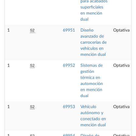
para acabados
superficiales
en mención
dual
S2
1
69951
Diseño
Optativa
avanzado de
carrocerías de
vehículos en
mención dual
S2
1
69952
Sistemas de
Optativa
gestión
térmica en
automoción
en mención
dual
S2
1
69953
Vehículo
Optativa
autónomo y
conectado en
mención dual
S2