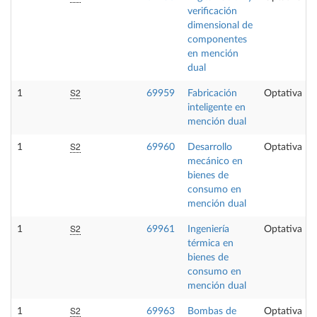
verificación
dimensional de
componentes
en mención
dual
S2
1
69959
Fabricación
Optativa
inteligente en
mención dual
S2
1
69960
Desarrollo
Optativa
mecánico en
bienes de
consumo en
mención dual
S2
1
69961
Ingeniería
Optativa
térmica en
bienes de
consumo en
mención dual
S2
1
69963
Bombas de
Optativa