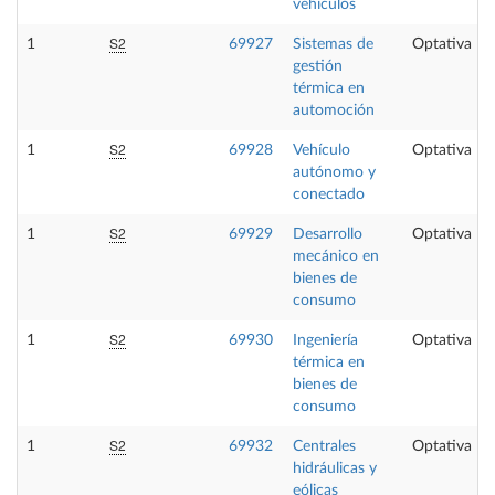
vehículos
S2
1
69927
Sistemas de
Optativa
gestión
térmica en
automoción
S2
1
69928
Vehículo
Optativa
autónomo y
conectado
S2
1
69929
Desarrollo
Optativa
mecánico en
bienes de
consumo
S2
1
69930
Ingeniería
Optativa
térmica en
bienes de
consumo
S2
1
69932
Centrales
Optativa
hidráulicas y
eólicas