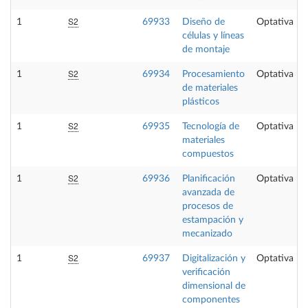
S2
1
69933
Diseño de
Optativa
células y líneas
de montaje
S2
1
69934
Procesamiento
Optativa
de materiales
plásticos
S2
1
69935
Tecnología de
Optativa
materiales
compuestos
S2
1
69936
Planificación
Optativa
avanzada de
procesos de
estampación y
mecanizado
S2
1
69937
Digitalización y
Optativa
verificación
dimensional de
componentes