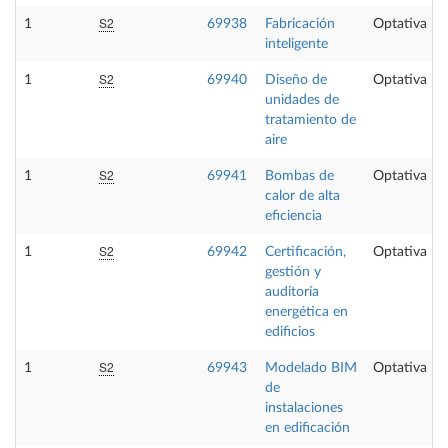
S2
1
69938
Fabricación
Optativa
inteligente
S2
1
69940
Diseño de
Optativa
unidades de
tratamiento de
aire
S2
1
69941
Bombas de
Optativa
calor de alta
eficiencia
S2
1
69942
Certificación,
Optativa
gestión y
auditoría
energética en
edificios
S2
1
69943
Modelado BIM
Optativa
de
instalaciones
en edificación