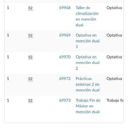
S2
1
69968
Taller de
Optativa
climatización
en mención
dual
S2
1
69969
Optativa en
Optativa
mención dual
1
S2
1
69970
Optativa en
Optativa
mención dual
2
S2
1
69972
Prácticas
Optativa
externas 2 en
mención dual
S2
1
69973
Trabajo Fin de
Trabajo fin 
Máster en
mención dual