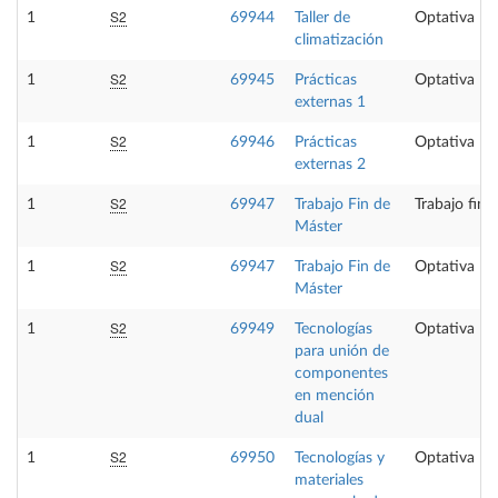
S2
1
69944
Taller de
Optativa
climatización
S2
1
69945
Prácticas
Optativa
externas 1
S2
1
69946
Prácticas
Optativa
externas 2
S2
1
69947
Trabajo Fin de
Trabajo fin 
Máster
S2
1
69947
Trabajo Fin de
Optativa
Máster
S2
1
69949
Tecnologías
Optativa
para unión de
componentes
en mención
dual
S2
1
69950
Tecnologías y
Optativa
materiales