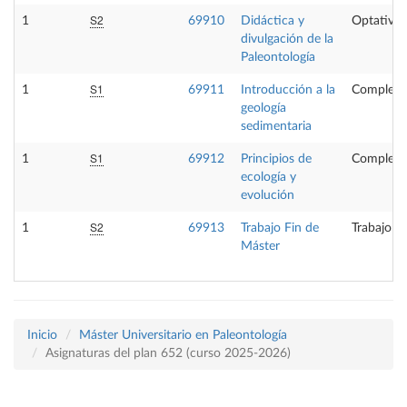
S2
1
69910
Didáctica y
Optativa
divulgación de la
Paleontología
S1
1
69911
Introducción a la
Compleme
geología
sedimentaria
S1
1
69912
Principios de
Compleme
ecología y
evolución
S2
1
69913
Trabajo Fin de
Trabajo f
Máster
Inicio
Máster Universitario en Paleontología
Asignaturas del plan 652 (curso 2025-2026)