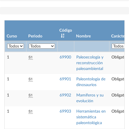
Código
Curso
Periodo
Nombre
Carácter
S1
1
69900
Paleoecología y
Obligatori
reconstrucción
paleoambiental
S1
1
69901
Paleontología de
Obligatori
dinosaurios
S1
1
69902
Mamíferos y su
Obligatori
evolución
S1
1
69903
Herramientas en
Obligatori
sistemática
paleontológica