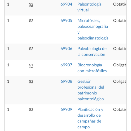
S2
1
69904
Paleontología
Optativa
virtual
S2
1
69905
Microfósiles,
Optativa
paleoceanografía
y
paleoclimatología
S2
1
69906
Paleobiología de
Optativa
la conservación
S1
1
69907
Biocronología
Obligatori
con microfósiles
S2
1
69908
Gestión
Obligatori
profesional del
patrimonio
paleontológico
S2
1
69909
Planificación y
Optativa
desarrollo de
campañas de
campo