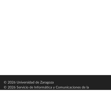
© 2026 Universidad de Zaragoza
© 2026 Servicio de Informática y Comunicaciones de la
Universidad de Zaragoza (
SICUZ
)
Universidad de Zaragoza
C/ Pedro Cerbuna, 12
ES-50009 Zaragoza