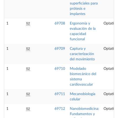
superficiales para
prótesis e
implantes
S2
1
69708
Ergonomía y
Optativa
evaluación de la
capacidad
funcional
S2
1
69709
Captura y
Optativa
caracterización
del movimiento
S2
1
69710
Modelado
Optativa
biomecánico del
sistema
cardiovascular
S2
1
69711
Mecanobiología
Optativa
celular
S2
1
69712
Nanobiomedicina:
Optativa
Fundamentos y