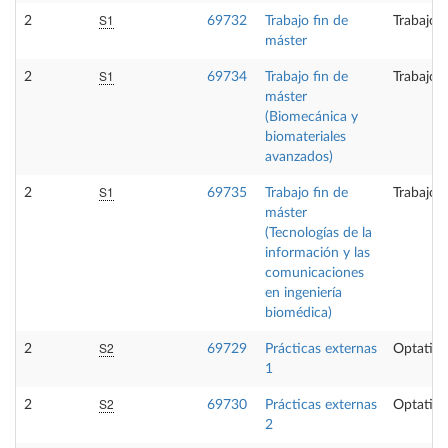
S1
2
69732
Trabajo fin de
Trabajo 
máster
S1
2
69734
Trabajo fin de
Trabajo 
máster
(Biomecánica y
biomateriales
avanzados)
S1
2
69735
Trabajo fin de
Trabajo 
máster
(Tecnologías de la
información y las
comunicaciones
en ingeniería
biomédica)
S2
2
69729
Prácticas externas
Optativa
1
S2
2
69730
Prácticas externas
Optativa
2