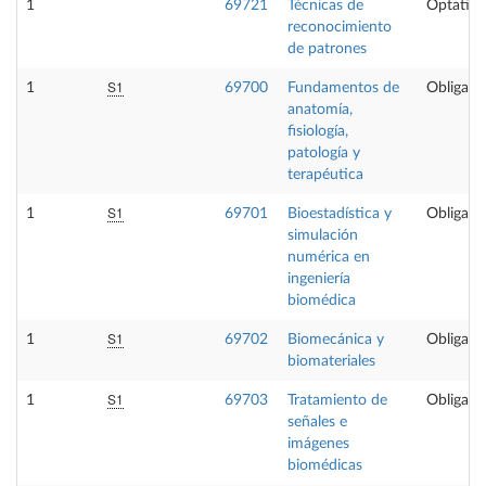
1
69721
Técnicas de
Optativa
reconocimiento
de patrones
S1
1
69700
Fundamentos de
Obligator
anatomía,
fisiología,
patología y
terapéutica
S1
1
69701
Bioestadística y
Obligator
simulación
numérica en
ingeniería
biomédica
S1
1
69702
Biomecánica y
Obligator
biomateriales
S1
1
69703
Tratamiento de
Obligator
señales e
imágenes
biomédicas