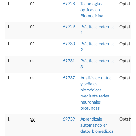
S2
1
69728
Tecnologías
Optativa
ópticas en
Biomedicina
S2
1
69729
Prácticas externas
Optativa
1
S2
1
69730
Prácticas externas
Optativa
2
S2
1
69731
Prácticas externas
Optativa
3
S2
1
69737
Análisis de datos
Optativa
y señales
biomédicas
mediante redes
neuronales
profundas
S2
1
69739
Aprendizaje
Optativa
automático en
datos biomédicos