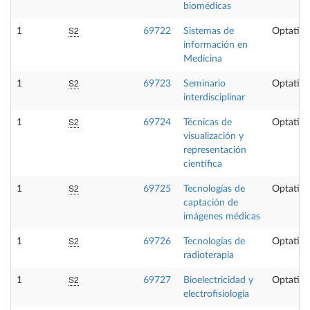
biomédicas
S2
1
69722
Sistemas de
Optativa
información en
Medicina
S2
1
69723
Seminario
Optativa
interdisciplinar
S2
1
69724
Técnicas de
Optativa
visualización y
representación
científica
S2
1
69725
Tecnologías de
Optativa
captación de
imágenes médicas
S2
1
69726
Tecnologías de
Optativa
radioterapia
S2
1
69727
Bioelectricidad y
Optativa
electrofisiología