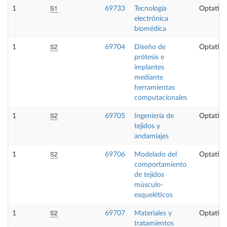
S1
1
69733
Tecnología
Optativa
electrónica
biomédica
S2
1
69704
Diseño de
Optativa
prótesis e
implantes
mediante
herramientas
computacionales
S2
1
69705
Ingeniería de
Optativa
tejidos y
andamiajes
S2
1
69706
Modelado del
Optativa
comportamiento
de tejidos
músculo-
esqueléticos
S2
1
69707
Materiales y
Optativa
tratamientos