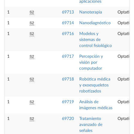
aplicaciones
S2
1
69713
Nanoterapia
Optativa
S2
1
69714
Nanodiagnóstico
Optativa
S2
1
69716
Modelos y
Optativa
sistemas de
control fisiológico
S2
1
69717
Percepción y
Optativa
visión por
computador
S2
1
69718
Robótica médica
Optativa
y exoesqueletos
robotizados
S2
1
69719
Análisis de
Optativa
imágenes médicas
S2
1
69720
Tratamiento
Optativa
avanzado de
señales