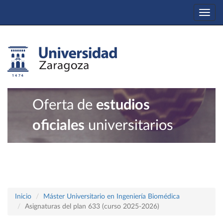
Togg
navi
Oferta de
estudios
oficiales
universitarios
Inicio
Máster Universitario en Ingeniería Biomédica
Asignaturas del plan 633 (curso 2025-2026)