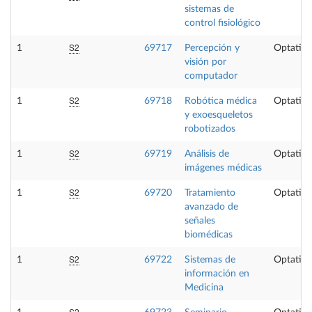
sistemas de
control fisiológico
S2
1
69717
Percepción y
Optativa
visión por
computador
S2
1
69718
Robótica médica
Optativa
y exoesqueletos
robotizados
S2
1
69719
Análisis de
Optativa
imágenes médicas
S2
1
69720
Tratamiento
Optativa
avanzado de
señales
biomédicas
S2
1
69722
Sistemas de
Optativa
información en
Medicina
S2