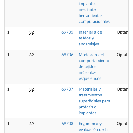
implantes
mediante
herramientas
computacionales
S2
1
69705
Ingeniería de
Optativa
tejidos y
andamiajes
S2
1
69706
Modelado del
Optativa
comportamiento
de tejidos
músculo-
esqueléticos
S2
1
69707
Materiales y
Optativa
tratamientos
superficiales para
prótesis e
implantes
S2
1
69708
Ergonomía y
Optativa
evaluación de la