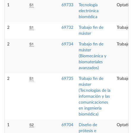
S1
1
69733
Tecnología
Optativa
electrónica
biomédica
S1
2
69732
Trabajo fin de
Trabajo 
máster
S1
2
69734
Trabajo fin de
Trabajo 
máster
(Biomecánica y
biomateriales
avanzados)
S1
2
69735
Trabajo fin de
Trabajo 
máster
(Tecnologías de la
información y las
comunicaciones
en ingeniería
biomédica)
S2
1
69704
Diseño de
Optativa
prótesis e