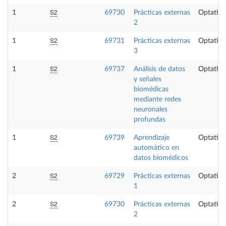
S2
1
69730
Prácticas externas
Optativa
2
S2
1
69731
Prácticas externas
Optativa
3
S2
1
69737
Análisis de datos
Optativa
y señales
biomédicas
mediante redes
neuronales
profundas
S2
1
69739
Aprendizaje
Optativa
automático en
datos biomédicos
S2
2
69729
Prácticas externas
Optativa
1
S2
2
69730
Prácticas externas
Optativa
2