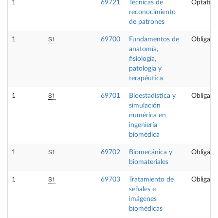
1
69721
Técnicas de
Optativa
reconocimiento
de patrones
S1
1
69700
Fundamentos de
Obligator
anatomía,
fisiología,
patología y
terapéutica
S1
1
69701
Bioestadística y
Obligator
simulación
numérica en
ingeniería
biomédica
S1
1
69702
Biomecánica y
Obligator
biomateriales
S1
1
69703
Tratamiento de
Obligator
señales e
imágenes
biomédicas