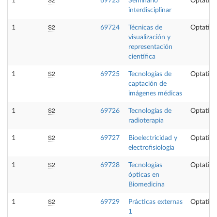
1
69723
Seminario
Optativa
interdisciplinar
S2
1
69724
Técnicas de
Optativa
visualización y
representación
científica
S2
1
69725
Tecnologías de
Optativa
captación de
imágenes médicas
S2
1
69726
Tecnologías de
Optativa
radioterapia
S2
1
69727
Bioelectricidad y
Optativa
electrofisiología
S2
1
69728
Tecnologías
Optativa
ópticas en
Biomedicina
S2
1
69729
Prácticas externas
Optativa
1