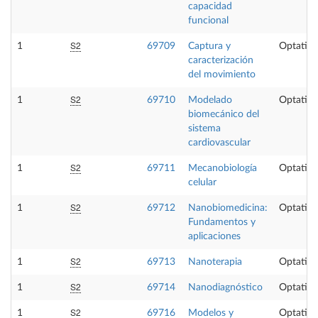
capacidad
funcional
S2
1
69709
Captura y
Optativa
caracterización
del movimiento
S2
1
69710
Modelado
Optativa
biomecánico del
sistema
cardiovascular
S2
1
69711
Mecanobiología
Optativa
celular
S2
1
69712
Nanobiomedicina:
Optativa
Fundamentos y
aplicaciones
S2
1
69713
Nanoterapia
Optativa
S2
1
69714
Nanodiagnóstico
Optativa
S2
1
69716
Modelos y
Optativa