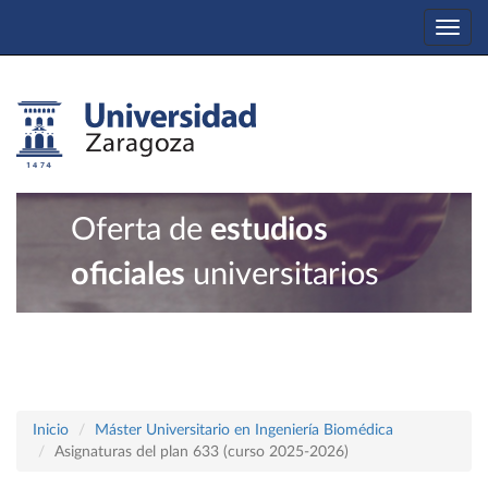
Togg
navi
Oferta de
estudios
oficiales
universitarios
Inicio
Máster Universitario en Ingeniería Biomédica
Asignaturas del plan 633 (curso 2025-2026)