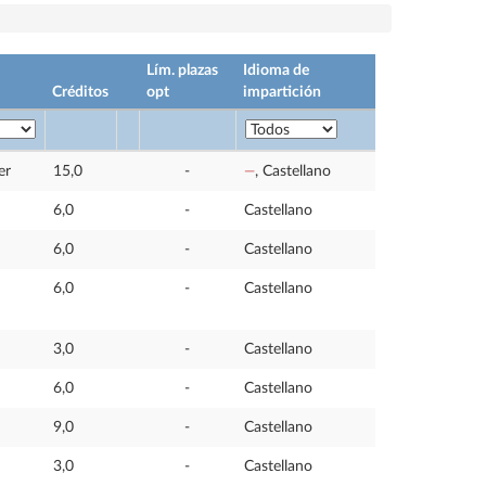
Lím. plazas
Idioma de
Créditos
opt
impartición
er
15,0
-
—
, Castellano
6,0
-
Castellano
6,0
-
Castellano
6,0
-
Castellano
3,0
-
Castellano
6,0
-
Castellano
9,0
-
Castellano
3,0
-
Castellano