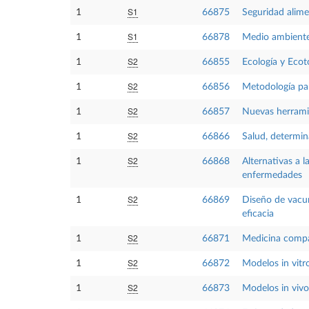
S1
1
66875
Seguridad alimen
S1
1
66878
Medio ambiente 
S2
1
66855
Ecología y Ecot
S2
1
66856
Metodología par
S2
1
66857
Nuevas herramie
S2
1
66866
Salud, determina
S2
1
66868
Alternativas a 
enfermedades
S2
1
66869
Diseño de vacun
eficacia
S2
1
66871
Medicina compa
S2
1
66872
Modelos in vit
S2
1
66873
Modelos in viv