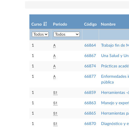
Curso
Periodo
Código
Nombre
A
1
66864
Trabajo fin de 
A
1
66867
Una Salud y Un
A
1
66874
Prácticas acadé
A
1
66877
Enfermedades in
pública
S1
1
66859
Herramientas -ó
S1
1
66863
Manejo y experi
S1
1
66865
Herramientas par
S1
1
66870
Diagnóstico y e