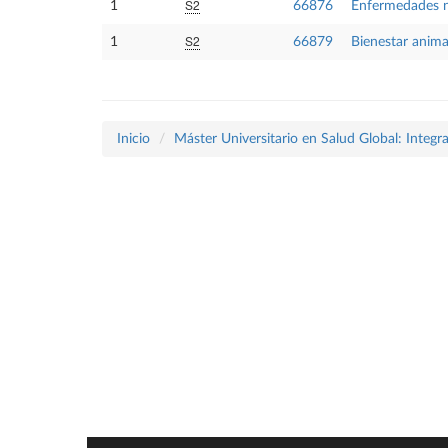
S2
1
66876
Enfermedades no
S2
1
66879
Bienestar anima
Inicio
Máster Universitario en Salud Global: Integ