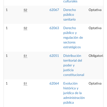
culturales
S2
1
62067
Derecho
Optativa
público
sanitario
S2
1
62063
Derecho
Optativa
público y
regulación de
sectores
estratégicos
S1
1
62051
Distribución
Obligatoria
territorial del
poder y
justicia
constitucional
S1
1
62064
Evolución
Optativa
histórica y
jurídica de la
administración
pública