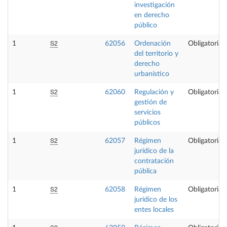
investigación
en derecho
público
S2
1
62056
Ordenación
Obligatoria
del territorio y
derecho
urbanístico
S2
1
62060
Regulación y
Obligatoria
gestión de
servicios
públicos
S2
1
62057
Régimen
Obligatoria
jurídico de la
contratación
pública
S2
1
62058
Régimen
Obligatoria
jurídico de los
entes locales