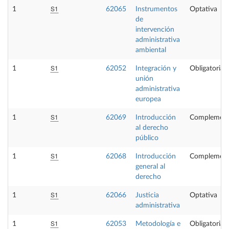
S1
1
62065
Instrumentos
Optativa
de
intervención
administrativa
ambiental
S1
1
62052
Integración y
Obligatoria
unión
administrativa
europea
S1
1
62069
Introducción
Complement
al derecho
público
S1
1
62068
Introducción
Complement
general al
derecho
S1
1
62066
Justicia
Optativa
administrativa
S1
1
62053
Metodología e
Obligatoria