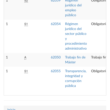
S2
1
62059
Régimen
Obligatoria
jurídico del
empleo
público
S1
1
62054
Régimen
Obligatoria
jurídico del
sector público
y
procedimiento
administrativo
A
1
62050
Trabajo fin de
Trabajo fin 
Máster
S1
1
62055
Transparencia,
Obligatoria
integridad y
corrupción
pública