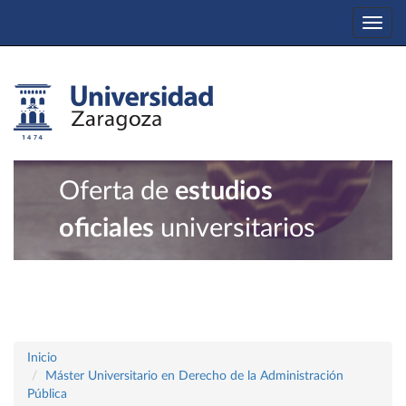
Togg
navi
Oferta de
estudios
oficiales
universitarios
Inicio
Máster Universitario en Derecho de la Administración
Pública