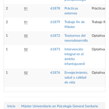
S1
2
61878
Prácticas
Prácticas e
externas
S1
2
61879
Trabajo fin de
Trabajo fin
Máster
S2
1
61872
Trastornos del
Optativa
neurodesarrollo
S2
1
61873
Intervención
Optativa
integral en el
ámbito
infantojuvenil
S2
1
61876
Envejecimiento,
Optativa
salud y calidad
de vida
Inicio
Máster Universitario en Psicología General Sanitaria