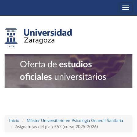
Togg
navi
Oferta de
estudios
oficiales
universitarios
Inicio
Máster Universitario en Psicología General Sanitaria
Asignaturas del plan 557 (curso 2025-2026)