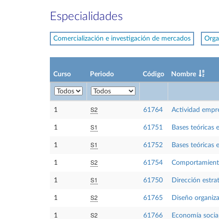
Especialidades
Comercialización e investigación de mercados
Orga
Curso
Periodo
Código
Nombre
S2
1
61764
Actividad empre
S1
1
61751
Bases teóricas 
S1
1
61752
Bases teóricas 
S2
1
61754
Comportamient
S1
1
61750
Dirección estra
S2
1
61765
Diseño organiza
S2
1
61766
Economía socia