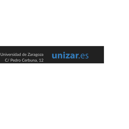
Universidad de Zaragoza
C/ Pedro Cerbuna, 12
ES-50009 Zaragoza
España / Spain
Tel: +34 976761000
ciu@unizar.es
Q-5018001-G
so legal
|
Condiciones generales de uso
|
Política de privacidad