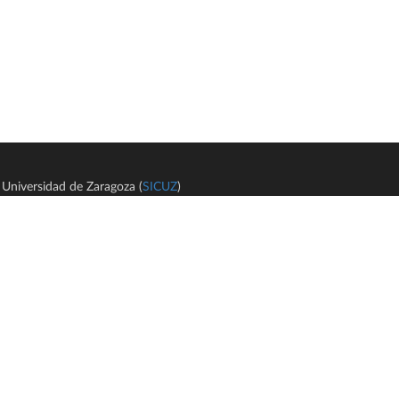
Universidad de Zaragoza (
SICUZ
)
Avi