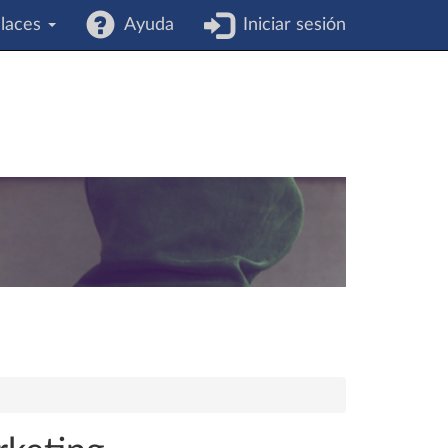
laces
Ayuda
Iniciar sesión