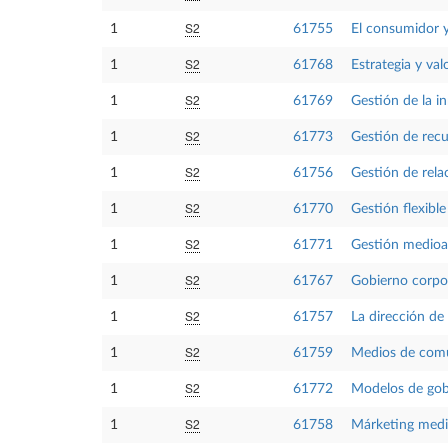
S2
1
61755
El consumidor y
S2
1
61768
Estrategia y val
S2
1
61769
Gestión de la i
S2
1
61773
Gestión de recu
S2
1
61756
Gestión de relac
S2
1
61770
Gestión flexible
S2
1
61771
Gestión medioa
S2
1
61767
Gobierno corpora
S2
1
61757
La dirección de
S2
1
61759
Medios de comu
S2
1
61772
Modelos de gobi
S2
1
61758
Márketing medi