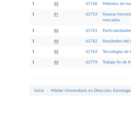
S2
1
61760
Métodos de mod
S1
1
61753
Nuevas herramie
mercados
S2
1
61761
Particularidade
S2
1
61762
Resultados del 
S2
1
61763
Tecnologías de 
S2
1
61774
Trabajo fin de 
Inicio
Máster Universitario en Dirección, Estrategi