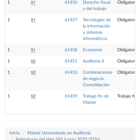
S1
1
61456
Derecho fiscal
Obligatoria
y del trabajo
S1
1
61457
Tecnologías de
Obligatoria
la información
y sistemas
informáticos
S1
1
61458
Economía
Obligatoria
S2
1
61451
Auditoría II
Obligatoria
S2
1
61453
Combinaciones
Obligatoria
de negocio.
Consolidación
S2
1
61459
Trabajo fin de
Trabajo fin
Máster
Inicio
Máster Universitario en Auditoría
Asignaturas del plan 545 (curso 2025-2026)