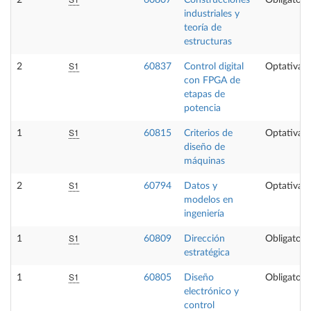
industriales y
teoría de
estructuras
S1
2
60837
Control digital
Optativa
con FPGA de
etapas de
potencia
S1
1
60815
Criterios de
Optativa
diseño de
máquinas
S1
2
60794
Datos y
Optativa
modelos en
ingeniería
S1
1
60809
Dirección
Obligatori
estratégica
S1
1
60805
Diseño
Obligatori
electrónico y
control