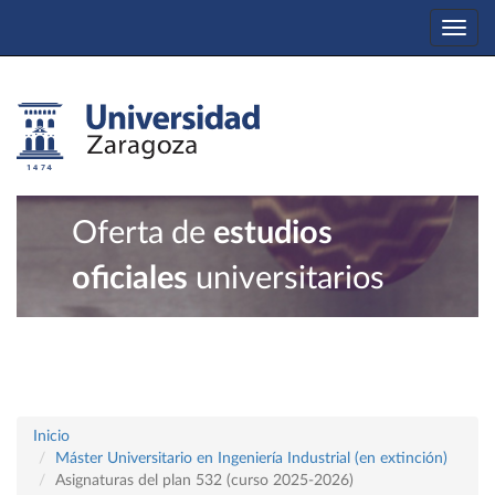
Togg
navi
Oferta de
estudios
oficiales
universitarios
Inicio
Máster Universitario en Ingeniería Industrial (en extinción)
Asignaturas del plan 532 (curso 2025-2026)