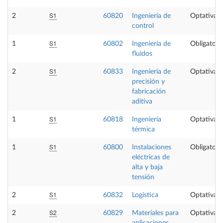
S1
2
60820
Ingeniería de
Optativa
control
S1
1
60802
Ingeniería de
Obligatori
fluidos
S1
2
60833
Ingeniería de
Optativa
precisión y
fabricación
aditiva
S1
1
60818
Ingeniería
Optativa
térmica
S1
1
60800
Instalaciones
Obligatori
eléctricas de
alta y baja
tensión
S1
2
60832
Logística
Optativa
S2
2
60829
Materiales para
Optativa
aplicaciones