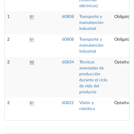
eléctricos)
S1
1
60808
Transporte y
Obligatori
manutención
industrial
S1
2
60808
Transporte y
Obligatori
manutención
industrial
S2
2
60834
Técnicas
Optativa
avanzadas de
producción
durante el ciclo
de vida del
producto
S1
2
60822
Visión y
Optativa
robótica