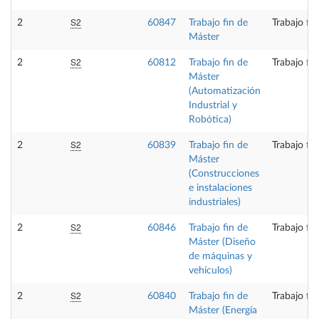
S2
2
60847
Trabajo fin de
Trabajo fi
Máster
S2
2
60812
Trabajo fin de
Trabajo fi
Máster
(Automatización
Industrial y
Robótica)
S2
2
60839
Trabajo fin de
Trabajo fi
Máster
(Construcciones
e instalaciones
industriales)
S2
2
60846
Trabajo fin de
Trabajo fi
Máster (Diseño
de máquinas y
vehículos)
S2
2
60840
Trabajo fin de
Trabajo fi
Máster (Energía