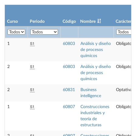
Curso
Periodo
Código
Nombre
Carácter
S1
1
60803
Análisis y diseño
Obligatori
de procesos
químicos
S1
2
60803
Análisis y diseño
Obligatori
de procesos
químicos
S1
2
60831
Business
Optativa
intelligence
S1
1
60807
Construcciones
Obligatori
industriales y
teoría de
estructuras
S1
2
60807
Construcciones
Obligatori