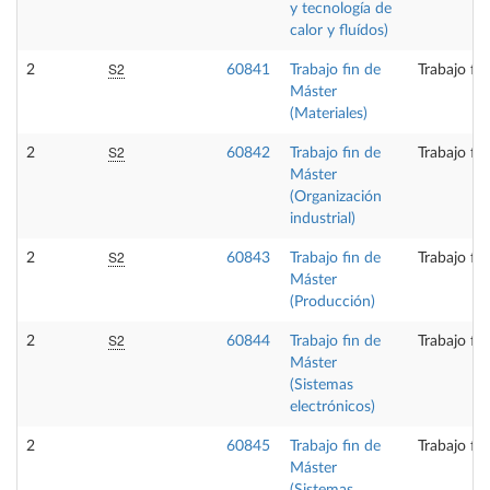
y tecnología de
calor y fluídos)
S2
2
60841
Trabajo fin de
Trabajo fi
Máster
(Materiales)
S2
2
60842
Trabajo fin de
Trabajo fi
Máster
(Organización
industrial)
S2
2
60843
Trabajo fin de
Trabajo fi
Máster
(Producción)
S2
2
60844
Trabajo fin de
Trabajo fi
Máster
(Sistemas
electrónicos)
2
60845
Trabajo fin de
Trabajo fi
Máster
(Sistemas