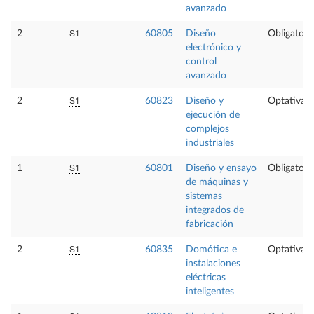
avanzado
S1
2
60805
Diseño
Obligatori
electrónico y
control
avanzado
S1
2
60823
Diseño y
Optativa
ejecución de
complejos
industriales
S1
1
60801
Diseño y ensayo
Obligatori
de máquinas y
sistemas
integrados de
fabricación
S1
2
60835
Domótica e
Optativa
instalaciones
eléctricas
inteligentes