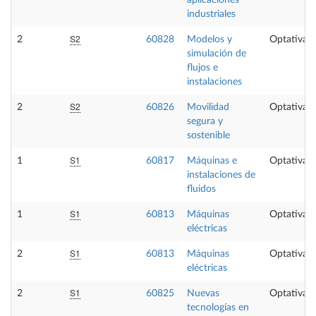
industriales
S2
2
60828
Modelos y
Optativa
simulación de
flujos e
instalaciones
S2
2
60826
Movilidad
Optativa
segura y
sostenible
S1
1
60817
Máquinas e
Optativa
instalaciones de
fluidos
S1
1
60813
Máquinas
Optativa
eléctricas
S1
2
60813
Máquinas
Optativa
eléctricas
S1
2
60825
Nuevas
Optativa
tecnologías en