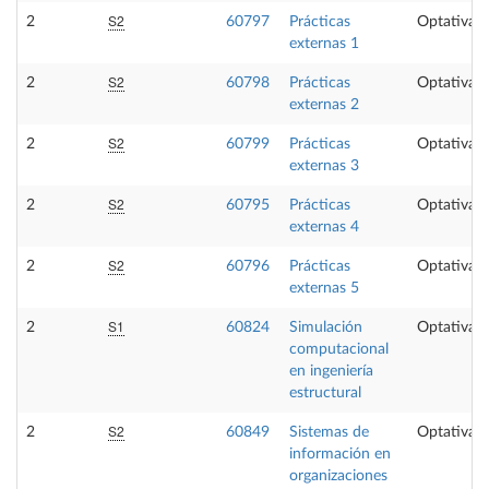
S2
2
60797
Prácticas
Optativa
externas 1
S2
2
60798
Prácticas
Optativa
externas 2
S2
2
60799
Prácticas
Optativa
externas 3
S2
2
60795
Prácticas
Optativa
externas 4
S2
2
60796
Prácticas
Optativa
externas 5
S1
2
60824
Simulación
Optativa
computacional
en ingeniería
estructural
S2
2
60849
Sistemas de
Optativa
información en
organizaciones