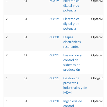
S1
1
60819
Electrónica
Optativa
digital y de
potencia
S1
2
60819
Electrónica
Optativa
digital y de
potencia
S1
2
60838
Etapas
Optativa
electrónicas
resonantes
S2
2
60821
Evaluación y
Optativa
control de
sistemas de
producción
S2
1
60811
Gestión de
Obligatori
proyectos
industriales y de
I+D+I
S1
1
60820
Ingeniería de
Optativa
control