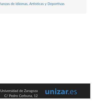
ñanzas de Idiomas, Artísticas y Deportivas
Universidad de Zaragoza
C/ Pedro Cerbuna, 12
ES-50009 Zaragoza
España / Spain
Tel: +34 976761000