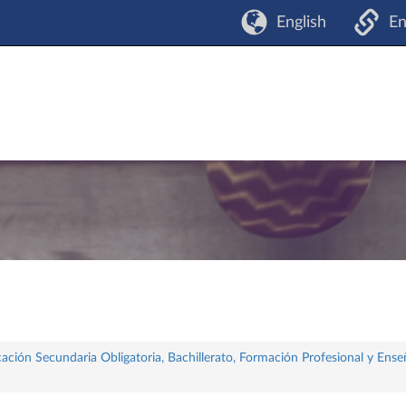
English
En
ación Secundaria Obligatoria, Bachillerato, Formación Profesional y Ense