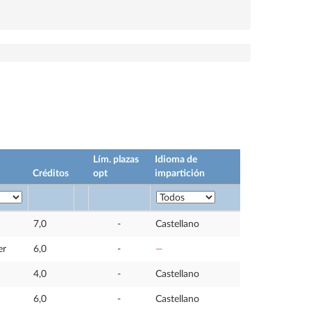
Lím. plazas
Idioma de
Créditos
opt
impartición
7,0
-
Castellano
er
6,0
-
—
4,0
-
Castellano
6,0
-
Castellano