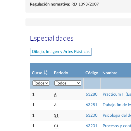
Regulación normativa
: RD 1393/2007
Especialidades
Dibujo, Imagen y Artes Plásticas
Curso
Periodo
Código
Nombre
A
1
63280
Practicum II (E
A
1
63281
Trabajo fin de 
S1
1
63200
Psicología del d
S1
1
63201
Procesos y con