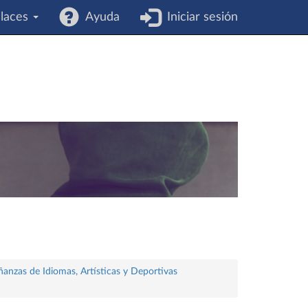
laces
Ayuda
Iniciar sesión
ñanzas de Idiomas, Artísticas y Deportivas