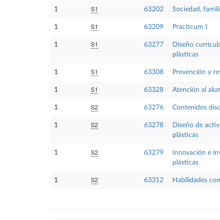
S1
1
63202
Sociedad, famil
S1
1
63209
Practicum I
S1
1
63277
Diseño curricula
plásticas
S1
1
63308
Prevención y re
S1
1
63328
Atención al alu
S2
1
63276
Contenidos disci
S2
1
63278
Diseño de activ
plásticas
S2
1
63279
Innovación e in
plásticas
S2
1
63312
Habilidades co