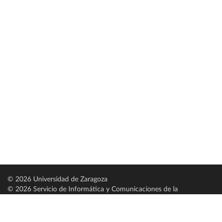
© 2026 Universidad de Zaragoza
© 2026 Servicio de Informática y Comunicaciones de la
Universidad de Zaragoza (
SICUZ
)
Universidad de Zaragoza
C/ Pedro Cerbuna, 12