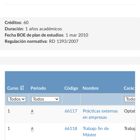
Créditos
: 60
Duración
: 1 años académicos
Fecha BOE de plan de estudios
: 1 mar 2010
Regulación normativa
: RD 1393/2007
Curso
Periodo
Código
Nombre
Carácter
A
1
66117
Prácticas externas
Optativ
en empresas
A
1
66118
Trabajo fin de
Trabajo 
Máster