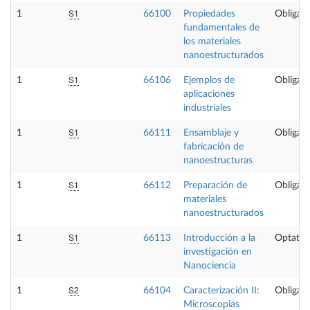
S1
1
66100
Propiedades
Obligato
fundamentales de
los materiales
nanoestructurados
S1
1
66106
Ejemplos de
Obligato
aplicaciones
industriales
S1
1
66111
Ensamblaje y
Obligato
fabricación de
nanoestructuras
S1
1
66112
Preparación de
Obligato
materiales
nanoestructurados
S1
1
66113
Introducción a la
Optativ
investigación en
Nanociencia
S2
1
66104
Caracterización II:
Obligato
Microscopias