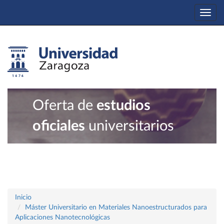
Togg
navi
Oferta de
estudios
oficiales
universitarios
Inicio
Máster Universitario en Materiales Nanoestructurados para
Aplicaciones Nanotecnológicas