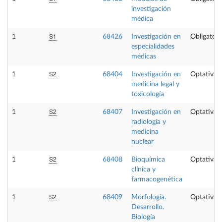
investigación
médica
S1
1
68426
Investigación en
Obligatori
especialidades
médicas
S2
1
68404
Investigación en
Optativa
medicina legal y
toxicología
S2
1
68407
Investigación en
Optativa
radiología y
medicina
nuclear
S2
1
68408
Bioquímica
Optativa
clínica y
farmacogenética
S2
1
68409
Morfología.
Optativa
Desarrollo.
Biología