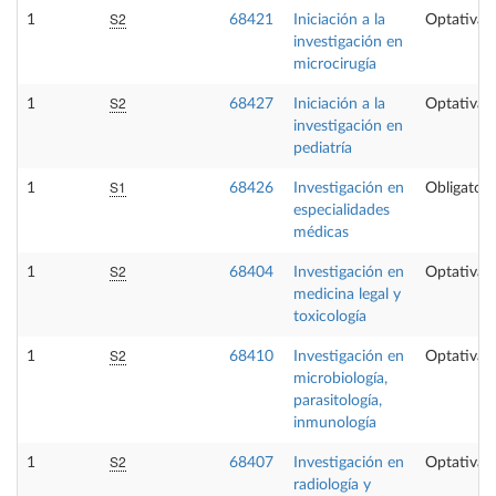
S2
1
68421
Iniciación a la
Optativa
investigación en
microcirugía
S2
1
68427
Iniciación a la
Optativa
investigación en
pediatría
S1
1
68426
Investigación en
Obligatori
especialidades
médicas
S2
1
68404
Investigación en
Optativa
medicina legal y
toxicología
S2
1
68410
Investigación en
Optativa
microbiología,
parasitología,
inmunología
S2
1
68407
Investigación en
Optativa
radiología y