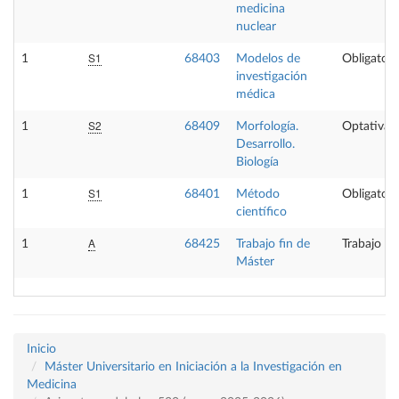
medicina
nuclear
S1
1
68403
Modelos de
Obligatori
investigación
médica
S2
1
68409
Morfología.
Optativa
Desarrollo.
Biología
S1
1
68401
Método
Obligatori
científico
A
1
68425
Trabajo fin de
Trabajo fi
Máster
Inicio
Máster Universitario en Iniciación a la Investigación en
Medicina