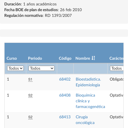
Duración
: 1 años académicos
Fecha BOE de plan de estudios
: 26 feb 2010
Regulación normativa
: RD 1393/2007
Curso
Periodo
Código
Nombre
Carácter
S1
1
68402
Bioestadística.
Obligatori
Epidemiología
S2
1
68408
Bioquímica
Optativa
clínica y
farmacogenética
S2
1
68413
Cirugía
Optativa
oncológica