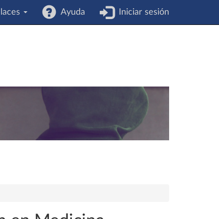
laces
Ayuda
Iniciar sesión