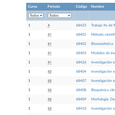
Curso
Periodo
Código
Nombre
A
1
68425
Trabajo fin de 
S1
1
68401
Método científ
S1
1
68402
Bioestadística.
S1
1
68403
Modelos de inv
S1
1
68426
Investigación 
S2
1
68404
Investigación e
S2
1
68407
Investigación e
S2
1
68408
Bioquímica clí
S2
1
68409
Morfología. Des
S2
1
68410
Investigación e