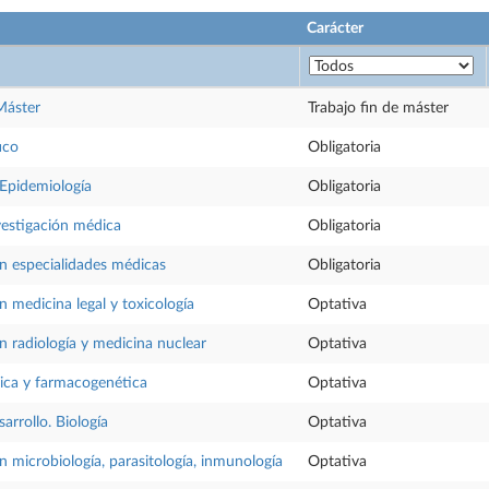
Carácter
Máster
Trabajo fin de máster
ico
Obligatoria
 Epidemiología
Obligatoria
estigación médica
Obligatoria
en especialidades médicas
Obligatoria
n medicina legal y toxicología
Optativa
n radiología y medicina nuclear
Optativa
nica y farmacogenética
Optativa
arrollo. Biología
Optativa
n microbiología, parasitología, inmunología
Optativa