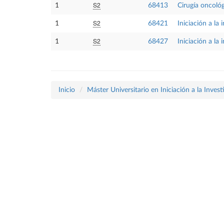
S2
1
68413
Cirugía oncoló
S2
1
68421
Iniciación a la
S2
1
68427
Iniciación a la 
Inicio
Máster Universitario en Iniciación a la Inves