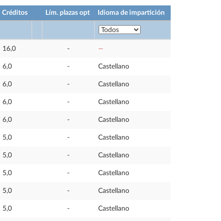
Créditos
Lím. plazas opt
Idioma de impartición
16,0
-
—
6,0
-
Castellano
6,0
-
Castellano
6,0
-
Castellano
6,0
-
Castellano
5,0
-
Castellano
5,0
-
Castellano
5,0
-
Castellano
5,0
-
Castellano
5,0
-
Castellano