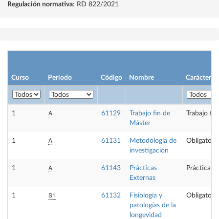
Regulación normativa
: RD 822/2021
Curso
Periodo
Código
Nombre
Carácter
A
1
61129
Trabajo fin de
Trabajo fi
Máster
A
1
61131
Metodología de
Obligatoria
investigación
A
1
61143
Prácticas
Prácticas 
Externas
S1
1
61132
Fisiología y
Obligatoria
patologías de la
longevidad