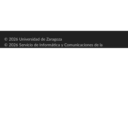
© 2026 Universidad de Zaragoza
© 2026 Servicio de Informática y Comunicaciones de la
Universidad de Zaragoza (
SICUZ
)
Universidad de Zaragoza
C/ Pedro Cerbuna, 12
ES-50009 Zaragoza
España / Spain
Tel: +34 976761000
ciu@unizar.es
Q-5018001-G
Servido por nodo: estudios