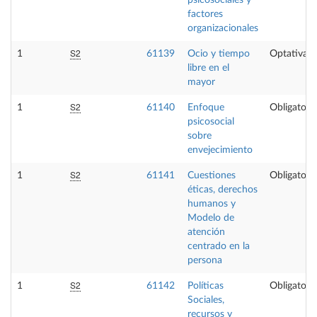
psicosociales y
factores
organizacionales
S2
1
61139
Ocio y tiempo
Optativa
libre en el
mayor
S2
1
61140
Enfoque
Obligatoria
psicosocial
sobre
envejecimiento
S2
1
61141
Cuestiones
Obligatoria
éticas, derechos
humanos y
Modelo de
atención
centrado en la
persona
S2
1
61142
Políticas
Obligatoria
Sociales,
recursos y