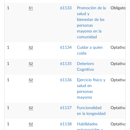
S1
1
61133
Promoción de la
Obligatoria
salud y
bienestar de las
personas
mayores en la
comunidad
S2
1
61134
Cuidar a quien
Optativa
cuida
S2
1
61135
Deterioro
Optativa
Cognitivo
S2
1
61136
Ejercicio físico y
Optativa
salud en
personas
mayores
S2
1
61137
Funcionalidad
Optativa
en la longevidad
S2
1
61138
Habilidades
Optativa