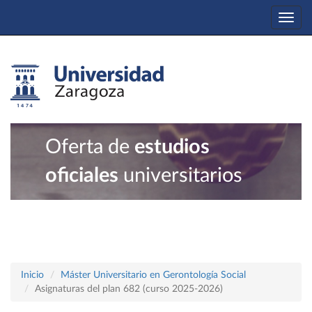
Togg
navi
Oferta de
estudios
oficiales
universitarios
Inicio
Máster Universitario en Gerontología Social
Asignaturas del plan 682 (curso 2025-2026)