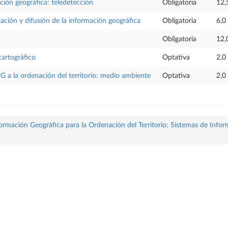
ación geográfica: teledetección
Obligatoria
12,
tación y difusión de la información geográfica
Obligatoria
6,0
Obligatoria
12,
cartográfico
Optativa
2,0
IG a la ordenación del territorio: medio ambiente
Optativa
2,0
formación Geográfica para la Ordenación del Territorio: Sistemas de Infor