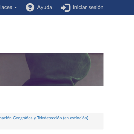
laces
Ayuda
Iniciar sesión
mación Geográfica y Teledetección (en extinción)