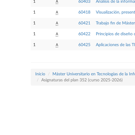
A
1
60403
Análisis de la inform
A
1
60418
Visualización, presen
A
1
60421
Trabajo fin de Máster
A
1
60422
Principios de diseño 
A
1
60425
Aplicaciones de las T
Inicio
Máster Universitario en Tecnologías de la In
Asignaturas del plan 352 (curso 2025-2026)