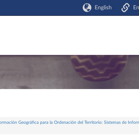
English
En
formación Geográfica para la Ordenación del Territorio: Sistemas de Infor