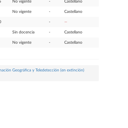
5
No vigente
-
Castellano
No vigente
-
Castellano
0
-
—
Sin docencia
-
Castellano
No vigente
-
Castellano
mación Geográfica y Teledetección (en extinción)