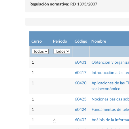
Regulación normativa
: RD 1393/2007
Curso
Periodo
Código
Nombre
1
60401
Obtención y organiza
1
60417
Introducción a las te
1
60420
Aplicaciones de las T
socioeconómico
1
60423
Nociones básicas sob
1
60424
Fundamentos de tele
A
1
60402
Análisis de la inform