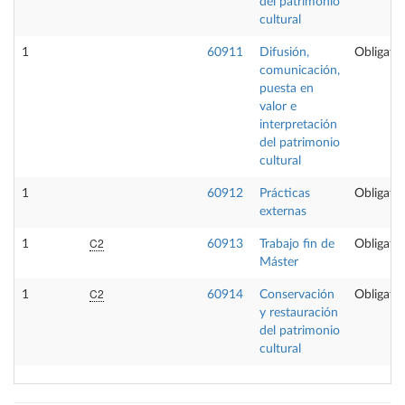
del patrimonio
cultural
1
60911
Difusión,
Obligator
comunicación,
puesta en
valor e
interpretación
del patrimonio
cultural
1
60912
Prácticas
Obligator
externas
C2
1
60913
Trabajo fin de
Obligator
Máster
C2
1
60914
Conservación
Obligator
y restauración
del patrimonio
cultural