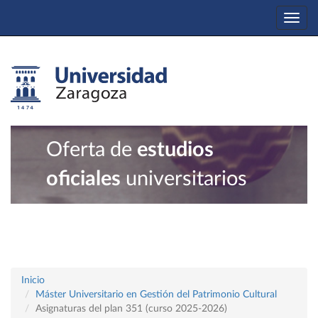
Togg
navi
Oferta de
estudios
oficiales
universitarios
Inicio
Máster Universitario en Gestión del Patrimonio Cultural
Asignaturas del plan 351 (curso 2025-2026)