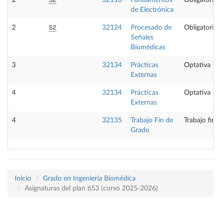
2
32118
Fundamentos
Obligatoria
de Electrónica
S2
2
32124
Procesado de
Obligatoria
Señales
Biomédicas
3
32134
Prácticas
Optativa
Externas
4
32134
Prácticas
Optativa
Externas
4
32135
Trabajo Fin de
Trabajo fin 
Grado
Inicio
Grado en Ingeniería Biomédica
Asignaturas del plan 653 (curso 2025-2026)