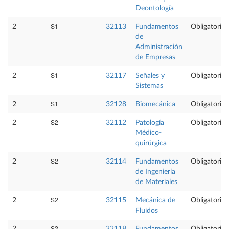
Deontología
S1
2
32113
Fundamentos
Obligatoria
de
Administración
de Empresas
S1
2
32117
Señales y
Obligatoria
Sistemas
S1
2
32128
Biomecánica
Obligatoria
S2
2
32112
Patología
Obligatoria
Médico-
quirúrgica
S2
2
32114
Fundamentos
Obligatoria
de Ingeniería
de Materiales
S2
2
32115
Mecánica de
Obligatoria
Fluidos
S2