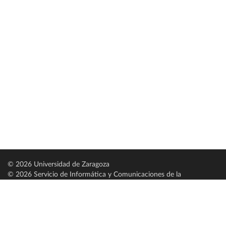
© 2026 Universidad de Zaragoza
© 2026 Servicio de Informática y Comunicaciones de la
Universidad de Zaragoza (
SICUZ
)
Universidad de Zaragoza
C/ Pedro Cerbuna, 12
ES-50009 Zaragoza
España / Spain