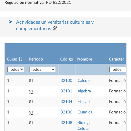
Regulación normativa
: RD 822/2021
Actividades universitarias culturales y
complementarias
Curso
Periodo
Código
Nombre
Carácter
S1
1
32100
Cálculo
Formación B
S1
1
32101
Álgebra
Formación B
S1
1
32104
Física I
Formación B
S1
1
32106
Química
Formación B
S1
1
32108
Biología
Formación B
Celular