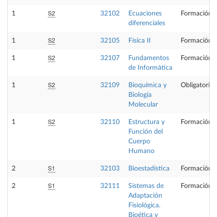
S2
1
32102
Ecuaciones
Formación B
diferenciales
S2
1
32105
Física II
Formación B
S2
1
32107
Fundamentos
Formación B
de Informática
S2
1
32109
Bioquímica y
Obligatoria
Biología
Molecular
S2
1
32110
Estructura y
Formación B
Función del
Cuerpo
Humano
S1
2
32103
Bioestadística
Formación B
S1
2
32111
Sistemas de
Formación B
Adaptación
Fisiológica.
Bioética y