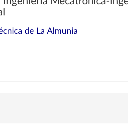
Ingeniería Mecatrónica-Inge
al
técnica de La Almunia