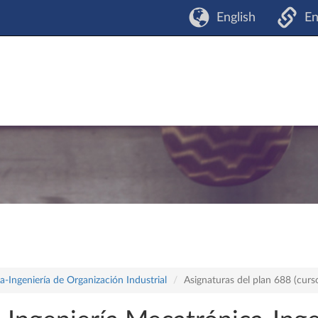
English
En
-Ingeniería de Organización Industrial
Asignaturas del plan 688 (cur