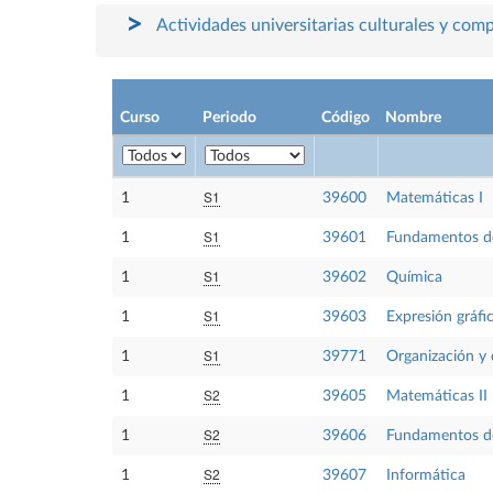
Actividades universitarias culturales y com
Curso
Periodo
Código
Nombre
S1
1
39600
Matemáticas I
S1
1
39601
Fundamentos de 
S1
1
39602
Química
S1
1
39603
Expresión gráfi
S1
1
39771
Organización y 
S2
1
39605
Matemáticas II
S2
1
39606
Fundamentos de 
S2
1
39607
Informática