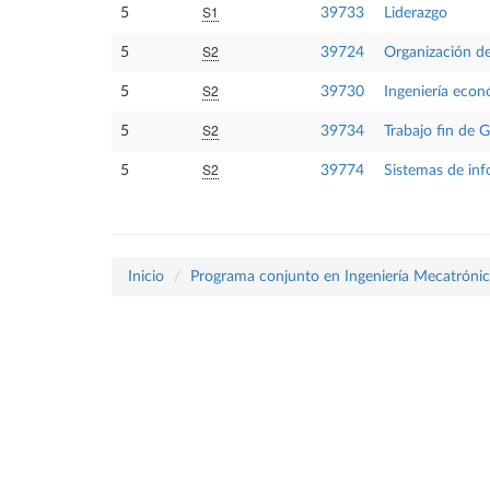
S1
5
39733
Liderazgo
S2
5
39724
Organización d
S2
5
39730
Ingeniería eco
S2
5
39734
Trabajo fin de 
S2
5
39774
Sistemas de inf
Inicio
Programa conjunto en Ingeniería Mecatrónica