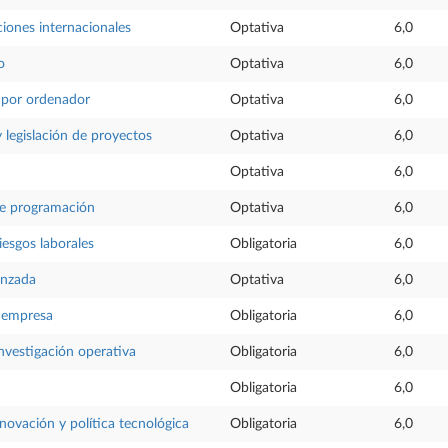
ciones internacionales
Optativa
6,0
o
Optativa
6,0
 por ordenador
Optativa
6,0
 legislación de proyectos
Optativa
6,0
Optativa
6,0
e programación
Optativa
6,0
iesgos laborales
Obligatoria
6,0
anzada
Optativa
6,0
 empresa
Obligatoria
6,0
nvestigación operativa
Obligatoria
6,0
Obligatoria
6,0
nnovación y política tecnológica
Obligatoria
6,0