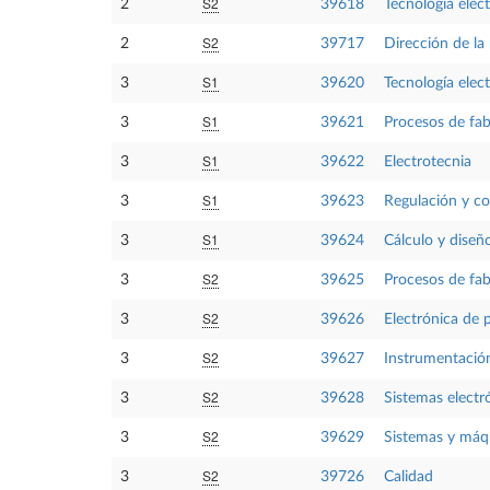
S2
2
39618
Tecnología elect
S2
2
39717
Dirección de la
S1
3
39620
Tecnología elect
S1
3
39621
Procesos de fab
S1
3
39622
Electrotecnia
S1
3
39623
Regulación y c
S1
3
39624
Cálculo y dise
S2
3
39625
Procesos de fab
S2
3
39626
Electrónica de 
S2
3
39627
Instrumentación
S2
3
39628
Sistemas elect
S2
3
39629
Sistemas y máq
S2
3
39726
Calidad