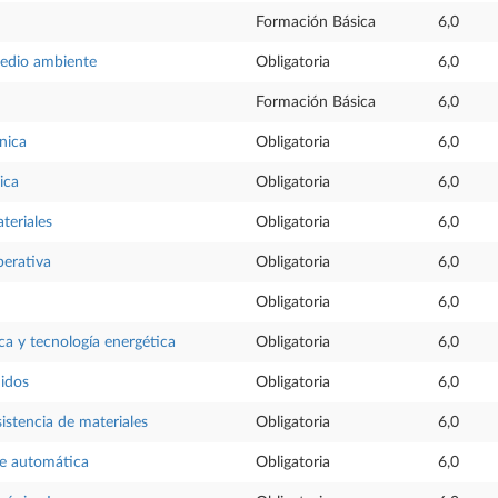
Formación Básica
6,0
medio ambiente
Obligatoria
6,0
Formación Básica
6,0
nica
Obligatoria
6,0
ica
Obligatoria
6,0
teriales
Obligatoria
6,0
perativa
Obligatoria
6,0
Obligatoria
6,0
ica y tecnología energética
Obligatoria
6,0
uidos
Obligatoria
6,0
sistencia de materiales
Obligatoria
6,0
e automática
Obligatoria
6,0