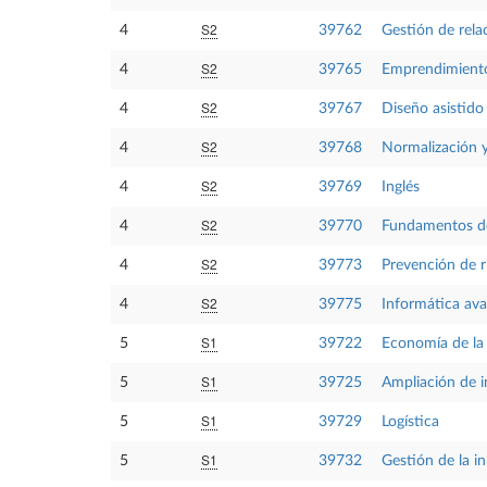
S2
4
39762
Gestión de rela
S2
4
39765
Emprendimient
S2
4
39767
Diseño asistido
S2
4
39768
Normalización y
S2
4
39769
Inglés
S2
4
39770
Fundamentos d
S2
4
39773
Prevención de r
S2
4
39775
Informática av
S1
5
39722
Economía de la
S1
5
39725
Ampliación de i
S1
5
39729
Logística
S1
5
39732
Gestión de la i