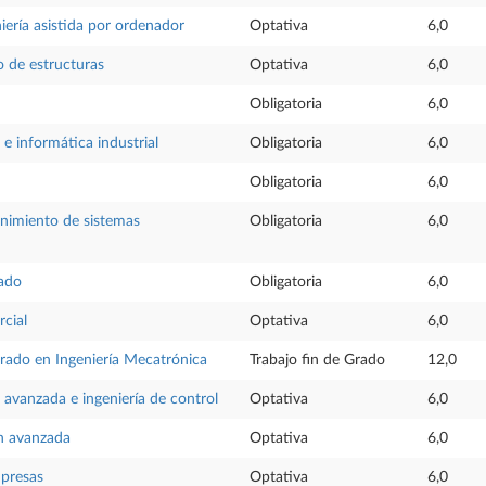
iería asistida por ordenador
Optativa
6,0
o de estructuras
Optativa
6,0
Obligatoria
6,0
e informática industrial
Obligatoria
6,0
Obligatoria
6,0
nimiento de sistemas
Obligatoria
6,0
rado
Obligatoria
6,0
cial
Optativa
6,0
Grado en Ingeniería Mecatrónica
Trabajo fin de Grado
12,0
avanzada e ingeniería de control
Optativa
6,0
n avanzada
Optativa
6,0
mpresas
Optativa
6,0