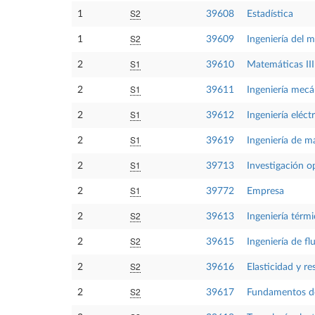
S2
1
39608
Estadística
S2
1
39609
Ingeniería del 
S1
2
39610
Matemáticas III
S1
2
39611
Ingeniería mecá
S1
2
39612
Ingeniería eléctr
S1
2
39619
Ingeniería de ma
S1
2
39713
Investigación o
S1
2
39772
Empresa
S2
2
39613
Ingeniería térm
S2
2
39615
Ingeniería de fl
S2
2
39616
Elasticidad y re
S2
2
39617
Fundamentos d