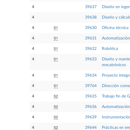
4
39637
Diseño en ingen
4
39638
Diseño y cálcul
S1
4
39630
Oficina técnica
S1
4
39631
Automatización 
S1
4
39632
Robótica
S1
4
39633
Diseño y mante
mecatrónicos
S1
4
39634
Proyecto integ
S1
4
39764
Dirección comer
S2
4
39635
Trabajo fin de 
S2
4
39636
Automatización 
S2
4
39639
Instrumentació
S2
4
39644
Prácticas en e