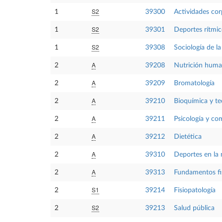
S2
1
39300
Actividades cor
S2
1
39301
Deportes rítmi
S2
1
39308
Sociología de la
A
2
39208
Nutrición hum
A
2
39209
Bromatología
A
2
39210
Bioquímica y te
A
2
39211
Psicología y co
A
2
39212
Dietética
A
2
39310
Deportes en la 
A
2
39313
Fundamentos fisi
S1
2
39214
Fisiopatología
S2
2
39213
Salud pública