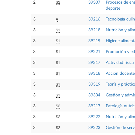
S2
2
39307
Procesos de ense
deporte
A
3
39216
Tecnología culin
S1
3
39218
Nutrición y ali
S1
3
39219
Higiene aliment
S1
3
39221
Promoción y edu
S1
3
39317
Actividad física
S1
3
39318
Acción docente 
S1
3
39319
Teoría y prácti
S1
3
39334
Gestión y admin
S2
3
39217
Patología nutric
S2
3
39222
Nutrición y alim
S2
3
39223
Gestión de serv