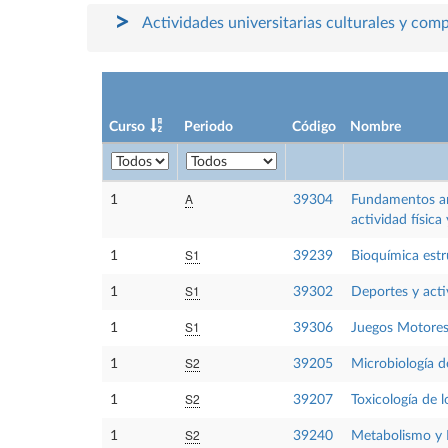
Actividades universitarias culturales y com
Curso
Periodo
Código
Nombre
A
1
39304
Fundamentos an
actividad física
S1
1
39239
Bioquímica estr
S1
1
39302
Deportes y acti
S1
1
39306
Juegos Motore
S2
1
39205
Microbiología d
S2
1
39207
Toxicología de 
S2
1
39240
Metabolismo y 