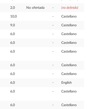
2,0
No ofertada
-
(no definido)
10,0
-
Castellano
9,0
-
Castellano
6,0
-
Castellano
6,0
-
Castellano
6,0
-
Castellano
6,0
-
Castellano
6,0
-
Castellano
6,0
-
English
6,0
-
Castellano
6,0
-
Castellano