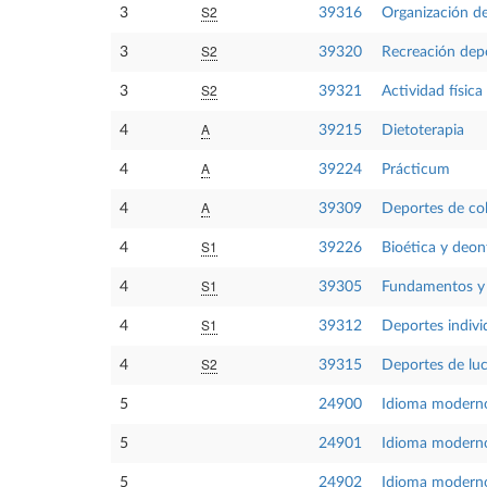
S2
3
39316
Organización de
S2
3
39320
Recreación dep
S2
3
39321
Actividad física
A
4
39215
Dietoterapia
A
4
39224
Prácticum
A
4
39309
Deportes de col
S1
4
39226
Bioética y deon
S1
4
39305
Fundamentos y m
S1
4
39312
Deportes indivi
S2
4
39315
Deportes de luc
5
24900
Idioma moderno
5
24901
Idioma modern
5
24902
Idioma modern