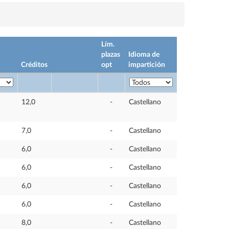
Lím.
plazas
Idioma de
Créditos
opt
impartición
12,0
-
Castellano
7,0
-
Castellano
6,0
-
Castellano
6,0
-
Castellano
6,0
-
Castellano
6,0
-
Castellano
8,0
-
Castellano