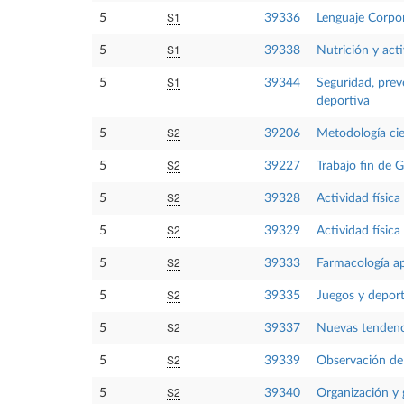
S1
5
39336
Lenguaje Corpo
S1
5
39338
Nutrición y acti
S1
5
39344
Seguridad, preve
deportiva
S2
5
39206
Metodología cie
S2
5
39227
Trabajo fin de 
S2
5
39328
Actividad físic
S2
5
39329
Actividad físic
S2
5
39333
Farmacología apl
S2
5
39335
Juegos y deport
S2
5
39337
Nuevas tendenci
S2
5
39339
Observación de
S2
5
39340
Organización y 