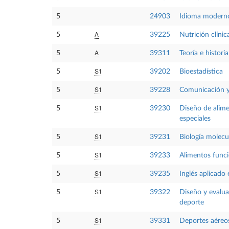
5
24903
Idioma moderno
A
5
39225
Nutrición clínic
A
5
39311
Teoría e histori
S1
5
39202
Bioestadística
S1
5
39228
Comunicación y
S1
5
39230
Diseño de alim
especiales
S1
5
39231
Biología molecu
S1
5
39233
Alimentos funci
S1
5
39235
Inglés aplicado 
S1
5
39322
Diseño y evaluac
deporte
S1
5
39331
Deportes aéreo