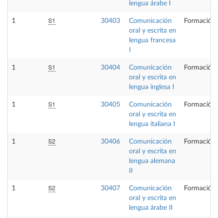
lengua árabe I
S1
1
30403
Comunicación
Formación 
oral y escrita en
lengua francesa
I
S1
1
30404
Comunicación
Formación 
oral y escrita en
lengua inglesa I
S1
1
30405
Comunicación
Formación 
oral y escrita en
lengua italiana I
S2
1
30406
Comunicación
Formación 
oral y escrita en
lengua alemana
II
S2
1
30407
Comunicación
Formación 
oral y escrita en
lengua árabe II