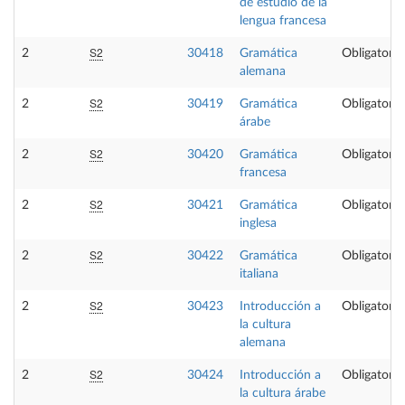
de estudio de la
lengua francesa
S2
2
30418
Gramática
Obligatoria
alemana
S2
2
30419
Gramática
Obligatoria
árabe
S2
2
30420
Gramática
Obligatoria
francesa
S2
2
30421
Gramática
Obligatoria
inglesa
S2
2
30422
Gramática
Obligatoria
italiana
S2
2
30423
Introducción a
Obligatoria
la cultura
alemana
S2
2
30424
Introducción a
Obligatoria
la cultura árabe