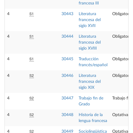
francesa III
S1
4
30443
Literatura
Obligatoria
francesa del
siglo XVII
S1
4
30444
Literatura
Obligatoria
francesa del
siglo XVIII
S1
4
30445
Traducción
Obligatoria
francés/español
S2
4
30446
Literatura
Obligatoria
francesa del
siglo XIX
S2
4
30447
Trabajo fin de
Trabajo fin
Grado
S2
4
30448
Historia de la
Optativa
lengua francesa
S2
4
30449
Sociolingüística
Optativa