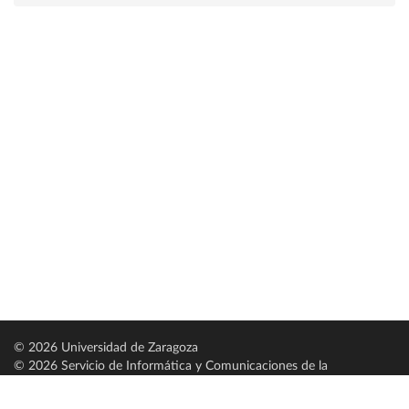
© 2026 Universidad de Zaragoza
© 2026 Servicio de Informática y Comunicaciones de la
Universidad de Zaragoza (
SICUZ
)
Universidad de Zaragoza