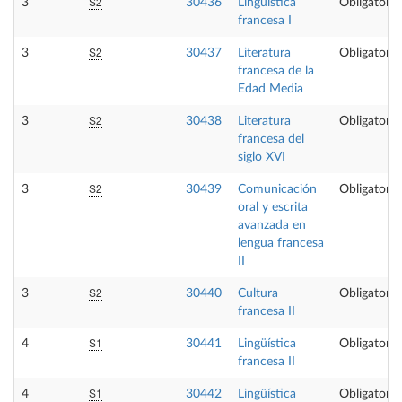
S2
3
30436
Lingüística
Obligatoria
francesa I
S2
3
30437
Literatura
Obligatoria
francesa de la
Edad Media
S2
3
30438
Literatura
Obligatoria
francesa del
siglo XVI
S2
3
30439
Comunicación
Obligatoria
oral y escrita
avanzada en
lengua francesa
II
S2
3
30440
Cultura
Obligatoria
francesa II
S1
4
30441
Lingüística
Obligatoria
francesa II
S1
4
30442
Lingüística
Obligatoria