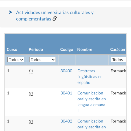
Actividades universitarias culturales y
complementarias
Curso
Periodo
Código
Nombre
Carácter
S1
1
30400
Destrezas
Formación 
lingüísticas en
español
S1
1
30401
Comunicación
Formación 
oral y escrita en
lengua alemana
I
S1
1
30402
Comunicación
Formación 
oral y escrita en