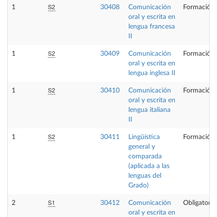
S2
1
30408
Comunicación
Formación 
oral y escrita en
lengua francesa
II
S2
1
30409
Comunicación
Formación 
oral y escrita en
lengua inglesa II
S2
1
30410
Comunicación
Formación 
oral y escrita en
lengua italiana
II
S2
1
30411
Lingüística
Formación 
general y
comparada
(aplicada a las
lenguas del
Grado)
S1
2
30412
Comunicación
Obligatoria
oral y escrita en