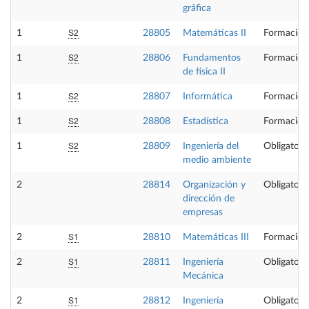
gráfica
S2
1
28805
Matemáticas II
Formación
S2
1
28806
Fundamentos
Formación
de física II
S2
1
28807
Informática
Formación
S2
1
28808
Estadística
Formación
S2
1
28809
Ingeniería del
Obligatori
medio ambiente
2
28814
Organización y
Obligatori
dirección de
empresas
S1
2
28810
Matemáticas III
Formación
S1
2
28811
Ingeniería
Obligatori
Mecánica
S1
2
28812
Ingeniería
Obligatori