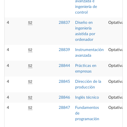
avanzada e
ingeniería de
control
S2
4
28837
Diseño en
Optativa
ingeniería
asistida por
ordenador
S2
4
28839
Instrumentación
Optativa
avanzada
S2
4
28844
Prácticas en
Optativa
empresas
S2
4
28845
Dirección de la
Optativa
producción
S2
4
28846
Inglés técnico
Optativa
S2
4
28847
Fundamentos
Optativa
de
programación