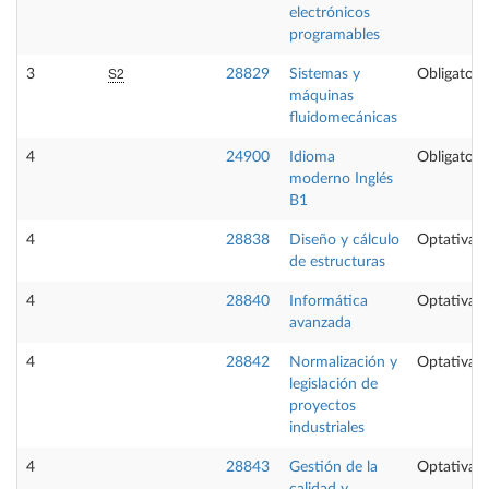
electrónicos
programables
S2
3
28829
Sistemas y
Obligatori
máquinas
fluidomecánicas
4
24900
Idioma
Obligatori
moderno Inglés
B1
4
28838
Diseño y cálculo
Optativa
de estructuras
4
28840
Informática
Optativa
avanzada
4
28842
Normalización y
Optativa
legislación de
proyectos
industriales
4
28843
Gestión de la
Optativa