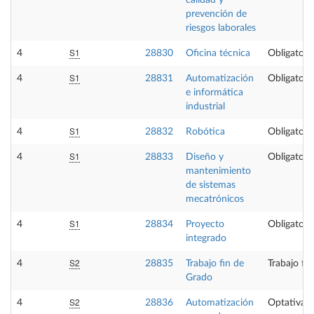
calidad y
prevención de
riesgos laborales
S1
4
28830
Oficina técnica
Obligatori
S1
4
28831
Automatización
Obligatori
e informática
industrial
S1
4
28832
Robótica
Obligatori
S1
4
28833
Diseño y
Obligatori
mantenimiento
de sistemas
mecatrónicos
S1
4
28834
Proyecto
Obligatori
integrado
S2
4
28835
Trabajo fin de
Trabajo fi
Grado
S2
4
28836
Automatización
Optativa