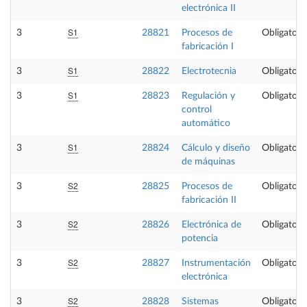
electrónica II
S1
3
28821
Procesos de
Obligatori
fabricación I
S1
3
28822
Electrotecnia
Obligatori
S1
3
28823
Regulación y
Obligatori
control
automático
S1
3
28824
Cálculo y diseño
Obligatori
de máquinas
S2
3
28825
Procesos de
Obligatori
fabricación II
S2
3
28826
Electrónica de
Obligatori
potencia
S2
3
28827
Instrumentación
Obligatori
electrónica
S2
3
28828
Sistemas
Obligatori