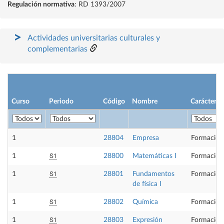
Regulación normativa
: RD 1393/2007
Actividades universitarias culturales y
complementarias
Curso
Periodo
Código
Nombre
Carácter
1
28804
Empresa
Formación
S1
1
28800
Matemáticas I
Formación
S1
1
28801
Fundamentos
Formación
de física I
S1
1
28802
Química
Formación
S1
1
28803
Expresión
Formación