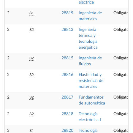
eléctrica
S1
2
28819
Ingeniería de
Obligatori
materiales
S2
2
28813
Ingeniería
Obligatori
térmica y
tecnología
energética
S2
2
28815
Ingeniería de
Obligatori
fluidos
S2
2
28816
Elasticidad y
Obligatori
resistencia de
materiales
S2
2
28817
Fundamentos
Obligatori
de automática
S2
2
28818
Tecnología
Obligatori
electrónica I
S1
3
28820
Tecnología
Obligatori