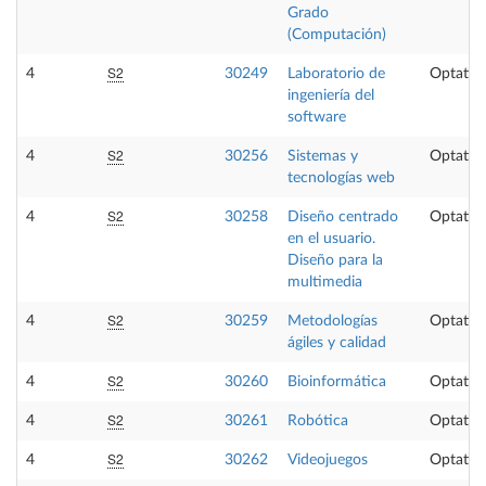
Grado
(Computación)
S2
4
30249
Laboratorio de
Optativ
ingeniería del
software
S2
4
30256
Sistemas y
Optativ
tecnologías web
S2
4
30258
Diseño centrado
Optativ
en el usuario.
Diseño para la
multimedia
S2
4
30259
Metodologías
Optativ
ágiles y calidad
S2
4
30260
Bioinformática
Optativ
S2
4
30261
Robótica
Optativ
S2
4
30262
Videojuegos
Optativ