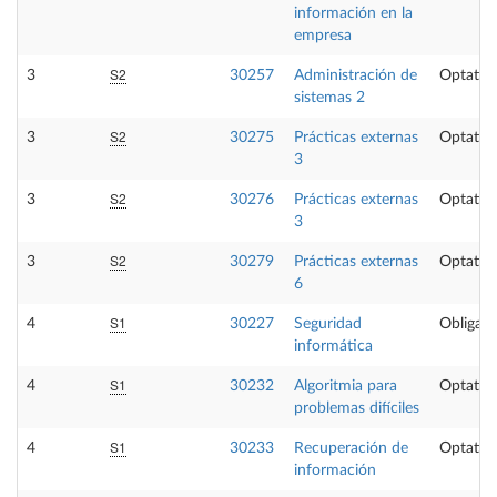
información en la
empresa
S2
3
30257
Administración de
Optativ
sistemas 2
S2
3
30275
Prácticas externas
Optativ
3
S2
3
30276
Prácticas externas
Optativ
3
S2
3
30279
Prácticas externas
Optativ
6
S1
4
30227
Seguridad
Obligato
informática
S1
4
30232
Algoritmia para
Optativ
problemas difíciles
S1
4
30233
Recuperación de
Optativ
información