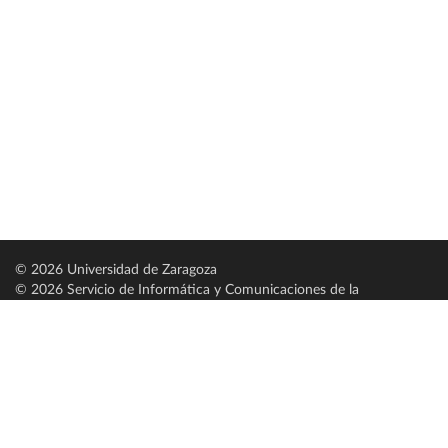
© 2026 Universidad de Zaragoza
© 2026 Servicio de Informática y Comunicaciones de la
Universidad de Zaragoza (
SICUZ
)
Universidad de Zaragoza
C/ Pedro Cerbuna, 12
ES-50009 Zaragoza
España / Spain
Tel: +34 976761000
ciu@unizar.es