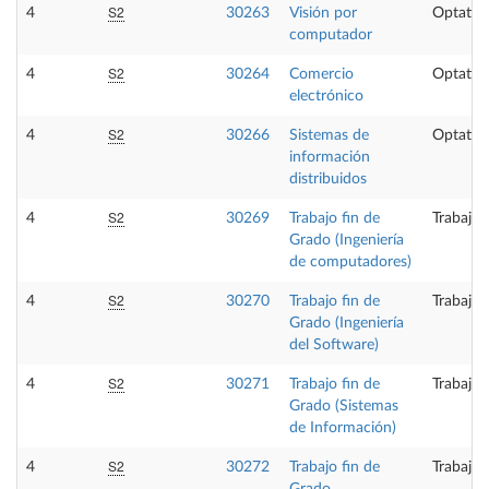
S2
4
30263
Visión por
Optativ
computador
S2
4
30264
Comercio
Optativ
electrónico
S2
4
30266
Sistemas de
Optativ
información
distribuidos
S2
4
30269
Trabajo fin de
Trabajo 
Grado (Ingeniería
de computadores)
S2
4
30270
Trabajo fin de
Trabajo 
Grado (Ingeniería
del Software)
S2
4
30271
Trabajo fin de
Trabajo 
Grado (Sistemas
de Información)
S2
4
30272
Trabajo fin de
Trabajo 
Grado