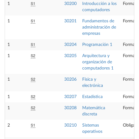
S1
1
30200
Introducción a los
Formaci
computadores
S1
1
30201
Fundamentos de
Formaci
administración de
empresas
S1
1
30204
Programación 1
Formaci
S2
1
30205
Arquitectura y
Formaci
organización de
computadores 1
S2
1
30206
Física y
Formaci
electrónica
S2
1
30207
Estadística
Formaci
S2
1
30208
Matemática
Formaci
discreta
S1
2
30210
Sistemas
Obligato
operativos