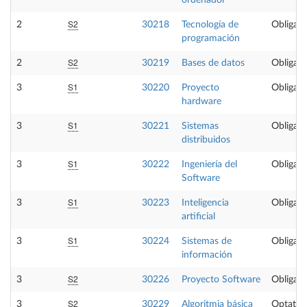
S2
2
30218
Tecnología de
Obligato
programación
S2
2
30219
Bases de datos
Obligato
S1
3
30220
Proyecto
Obligato
hardware
S1
3
30221
Sistemas
Obligato
distribuidos
S1
3
30222
Ingeniería del
Obligato
Software
S1
3
30223
Inteligencia
Obligato
artificial
S1
3
30224
Sistemas de
Obligato
información
S2
3
30226
Proyecto Software
Obligato
S2
3
30229
Algoritmia básica
Optativ