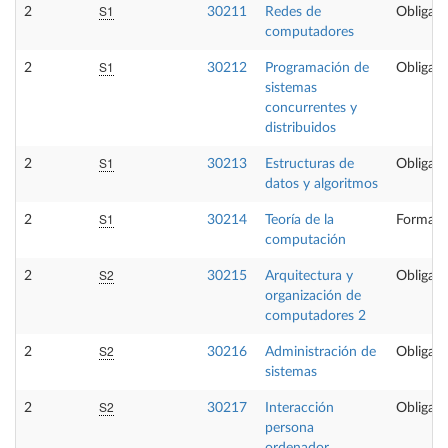
S1
2
30211
Redes de
Obligato
computadores
S1
2
30212
Programación de
Obligato
sistemas
concurrentes y
distribuidos
S1
2
30213
Estructuras de
Obligato
datos y algoritmos
S1
2
30214
Teoría de la
Formaci
computación
S2
2
30215
Arquitectura y
Obligato
organización de
computadores 2
S2
2
30216
Administración de
Obligato
sistemas
S2
2
30217
Interacción
Obligato
persona
ordenador