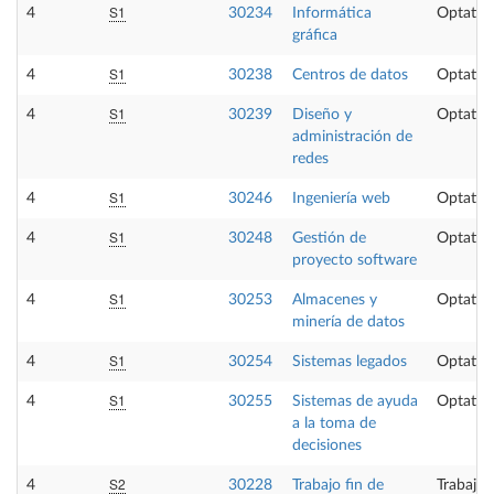
S1
4
30234
Informática
Optativ
gráfica
S1
4
30238
Centros de datos
Optativ
S1
4
30239
Diseño y
Optativ
administración de
redes
S1
4
30246
Ingeniería web
Optativ
S1
4
30248
Gestión de
Optativ
proyecto software
S1
4
30253
Almacenes y
Optativ
minería de datos
S1
4
30254
Sistemas legados
Optativ
S1
4
30255
Sistemas de ayuda
Optativ
a la toma de
decisiones
S2
4
30228
Trabajo fin de
Trabajo 