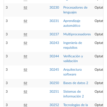
S2
3
30230
Procesadores de
Optativ
lenguajes
S2
3
30231
Aprendizaje
Optativ
automático
S2
3
30237
Multiprocesadores
Optativ
S2
3
30243
Ingeniería de
Optativ
requisitos
S2
3
30244
Verificación y
Optativ
validación
S2
3
30245
Arquitectura
Optativ
software
S2
3
30250
Bases de datos 2
Optativ
S2
3
30251
Sistemas de
Optativ
información 2
S2
3
30252
Tecnologías de la
Optativ