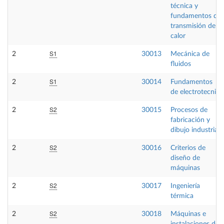
técnica y
fundamentos de
transmisión de
calor
S1
2
30013
Mecánica de
fluidos
S1
2
30014
Fundamentos
de electrotecnia
S2
2
30015
Procesos de
fabricación y
dibujo industrial
S2
2
30016
Criterios de
diseño de
máquinas
S2
2
30017
Ingeniería
térmica
S2
2
30018
Máquinas e