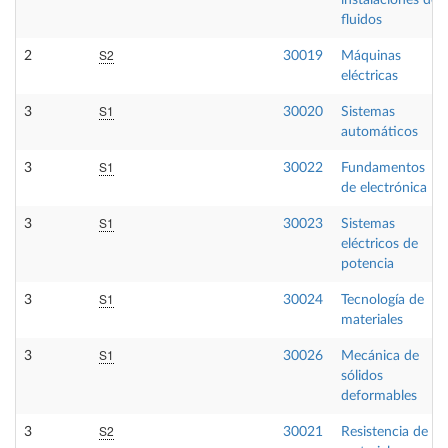
instalaciones de
fluidos
S2
2
30019
Máquinas
eléctricas
S1
3
30020
Sistemas
automáticos
S1
3
30022
Fundamentos
de electrónica
S1
3
30023
Sistemas
eléctricos de
potencia
S1
3
30024
Tecnología de
materiales
S1
3
30026
Mecánica de
sólidos
deformables
S2
3
30021
Resistencia de