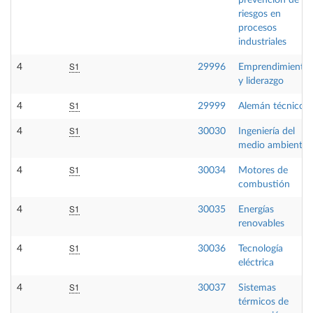
prevención de
riesgos en
procesos
industriales
S1
4
29996
Emprendimiento
y liderazgo
S1
4
29999
Alemán técnico
S1
4
30030
Ingeniería del
medio ambiente
S1
4
30034
Motores de
combustión
S1
4
30035
Energías
renovables
S1
4
30036
Tecnología
eléctrica
S1
4
30037
Sistemas
térmicos de