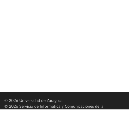
© 2026 Universidad de Zaragoza
© 2026 Servicio de Informática y Comunicaciones de la
Universidad de Zaragoza (
SICUZ
)
Universidad de Zaragoza
C/ Pedro Cerbuna, 12