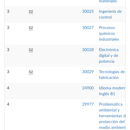
materiales
S2
3
30025
Ingeniería de
control
S2
3
30027
Procesos
químicos
industriales
S2
3
30028
Electrónica
digital y de
potencia
S2
3
30029
Tecnologías de
fabricación
4
24900
Idioma moderno
Inglés B1
4
29977
Problemática
ambiental y
herramientas de
protección del
medio ambiente