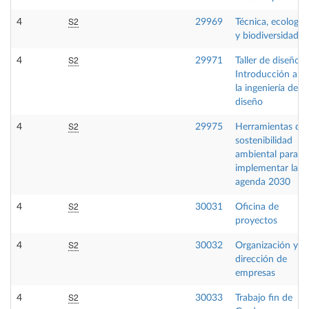
S2
4
29969
Técnica, ecología
y biodiversidad
S2
4
29971
Taller de diseño:
Introducción a
la ingeniería de
diseño
S2
4
29975
Herramientas de
sostenibilidad
ambiental para
implementar la
agenda 2030
S2
4
30031
Oficina de
proyectos
S2
4
30032
Organización y
dirección de
empresas
S2
4
30033
Trabajo fin de