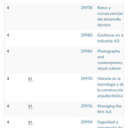
4
29978
Retos y
consecuencias
del desarrollo
técnico
4
29980
Gestionar en la
industria 4.0
4
29984
Photography
and
contemporary
visual culture
S1
4
29970
Historia de la
tecnología y de
la construcción
arquitectónica
S1
4
29976
Managing the
firm 4.0
S1
4
29994
Seguridad y