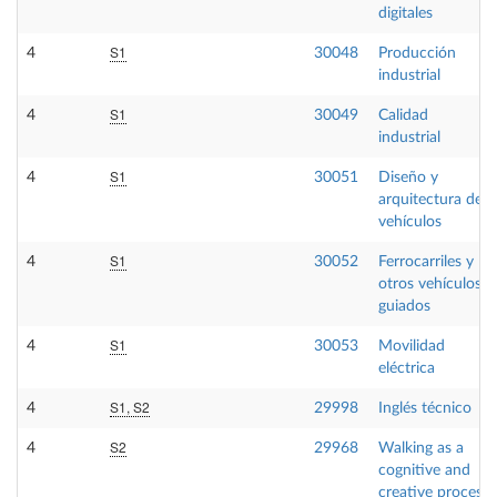
digitales
S1
4
30048
Producción
industrial
S1
4
30049
Calidad
industrial
S1
4
30051
Diseño y
arquitectura de
vehículos
S1
4
30052
Ferrocarriles y
otros vehículos
guiados
S1
4
30053
Movilidad
eléctrica
S1, S2
4
29998
Inglés técnico
S2
4
29968
Walking as a
cognitive and
creative process