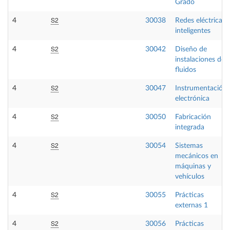
Grado
S2
4
30038
Redes eléctricas
inteligentes
S2
4
30042
Diseño de
instalaciones de
fluidos
S2
4
30047
Instrumentación
electrónica
S2
4
30050
Fabricación
integrada
S2
4
30054
Sistemas
mecánicos en
máquinas y
vehículos
S2
4
30055
Prácticas
externas 1
S2
4
30056
Prácticas