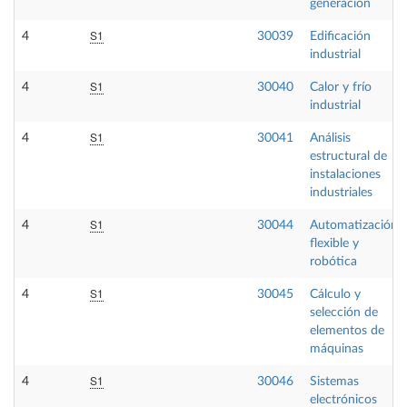
generación
S1
4
30039
Edificación
industrial
S1
4
30040
Calor y frío
industrial
S1
4
30041
Análisis
estructural de
instalaciones
industriales
S1
4
30044
Automatización
flexible y
robótica
S1
4
30045
Cálculo y
selección de
elementos de
máquinas
S1
4
30046
Sistemas
electrónicos