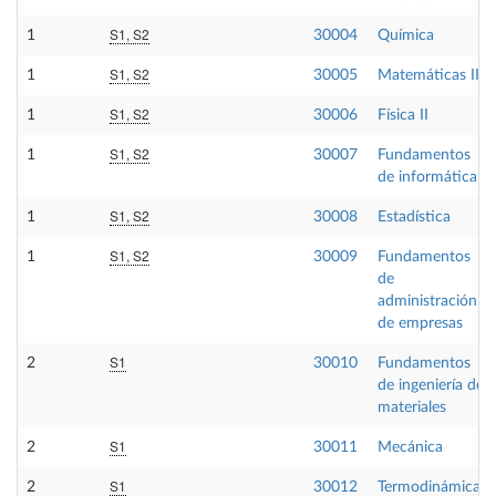
S1, S2
1
30004
Química
S1, S2
1
30005
Matemáticas III
S1, S2
1
30006
Física II
S1, S2
1
30007
Fundamentos
de informática
S1, S2
1
30008
Estadística
S1, S2
1
30009
Fundamentos
de
administración
de empresas
S1
2
30010
Fundamentos
de ingeniería de
materiales
S1
2
30011
Mecánica
S1
2
30012
Termodinámica