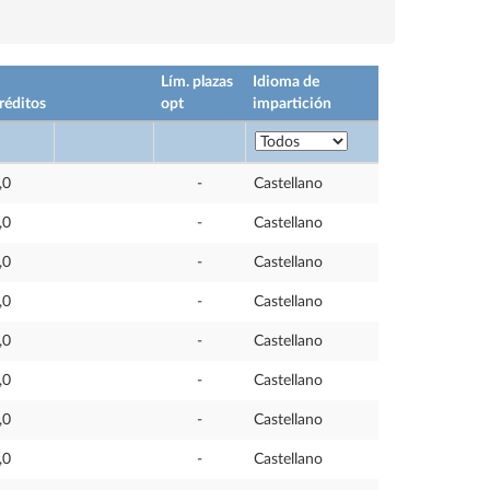
Lím. plazas
Idioma de
réditos
opt
impartición
,0
-
Castellano
,0
-
Castellano
,0
-
Castellano
,0
-
Castellano
,0
-
Castellano
,0
-
Castellano
,0
-
Castellano
,0
-
Castellano