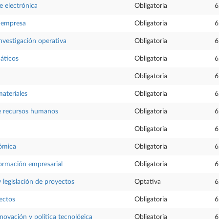
 electrónica
Obligatoria
6
 empresa
Obligatoria
6
nvestigación operativa
Obligatoria
6
áticos
Obligatoria
6
Obligatoria
6
materiales
Obligatoria
6
e recursos humanos
Obligatoria
6
Obligatoria
6
nómica
Obligatoria
6
ormación empresarial
Obligatoria
6
 legislación de proyectos
Optativa
6
ectos
Obligatoria
6
nnovación y política tecnológica
Obligatoria
6