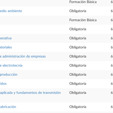
Formación Básica
6
medio ambiente
Obligatoria
6
Formación Básica
6
Obligatoria
6
perativa
Obligatoria
6
teriales
Obligatoria
6
 administración de empresas
Obligatoria
6
 electrotecnia
Obligatoria
6
 producción
Obligatoria
6
uidos
Obligatoria
6
aplicada y fundamentos de transmisión
Obligatoria
6
fabricación
Obligatoria
6