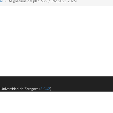
al
Asignaturas del plan 685 (curso 2025-2026)
Universidad de Zaragoza (
SICUZ
)