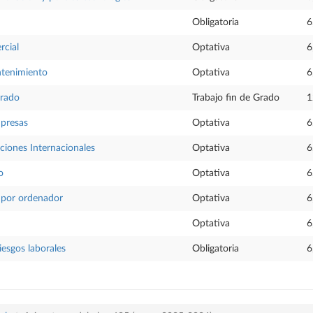
Obligatoria
6
rcial
Optativa
6
tenimiento
Optativa
6
Grado
Trabajo fin de Grado
1
mpresas
Optativa
6
ciones Internacionales
Optativa
6
o
Optativa
6
 por ordenador
Optativa
6
Optativa
6
iesgos laborales
Obligatoria
6