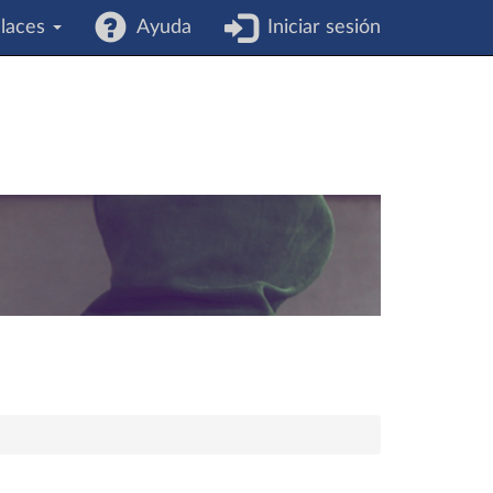
laces
Ayuda
Iniciar sesión