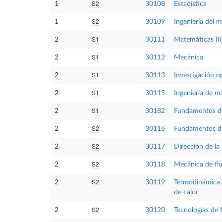
S2
1
30108
Estadística
S2
1
30109
Ingeniería del 
S1
2
30111
Matemáticas III
S1
2
30112
Mecánica
S1
2
30113
Investigación o
S1
2
30115
Ingeniería de ma
S1
2
30182
Fundamentos de
S2
2
30116
Fundamentos de
S2
2
30117
Dirección de la
S2
2
30118
Mecánica de fl
S2
2
30119
Termodinámica 
de calor
S2
2
30120
Tecnologías de 