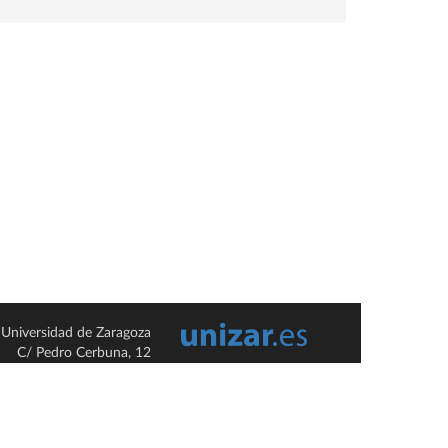
Universidad de Zaragoza
C/ Pedro Cerbuna, 12
ES-50009 Zaragoza
España / Spain
Tel: +34 976761000
ciu@unizar.es