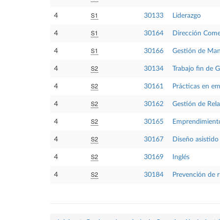
S1
4
30133
Liderazgo
S1
4
30164
Dirección Come
S1
4
30166
Gestión de Man
S2
4
30134
Trabajo fin de 
S2
4
30161
Prácticas en e
S2
4
30162
Gestión de Rela
S2
4
30165
Emprendimient
S2
4
30167
Diseño asistido
S2
4
30169
Inglés
S2
4
30184
Prevención de r