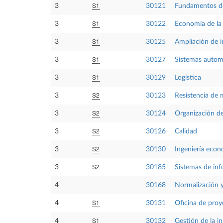
S1
3
30121
Fundamentos de
S1
3
30122
Economía de la
S1
3
30125
Ampliación de i
S1
3
30127
Sistemas autom
S1
3
30129
Logística
S2
3
30123
Resistencia de 
S2
3
30124
Organización d
S2
3
30126
Calidad
S2
3
30130
Ingeniería eco
S2
3
30185
Sistemas de inf
4
30168
Normalización y
S1
4
30131
Oficina de proy
S1
4
30132
Gestión de la i