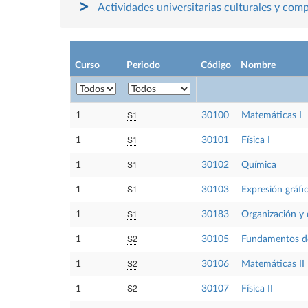
Actividades universitarias culturales y com
Curso
Periodo
Código
Nombre
S1
1
30100
Matemáticas I
S1
1
30101
Física I
S1
1
30102
Química
S1
1
30103
Expresión gráfi
S1
1
30183
Organización y 
S2
1
30105
Fundamentos de
S2
1
30106
Matemáticas II
S2
1
30107
Física II