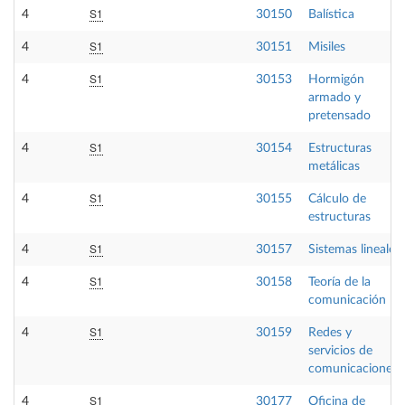
S1
4
30150
Balística
S1
4
30151
Misiles
S1
4
30153
Hormigón
armado y
pretensado
S1
4
30154
Estructuras
metálicas
S1
4
30155
Cálculo de
estructuras
S1
4
30157
Sistemas lineales
S1
4
30158
Teoría de la
comunicación
S1
4
30159
Redes y
servicios de
comunicaciones
S1
4
30177
Oficina de