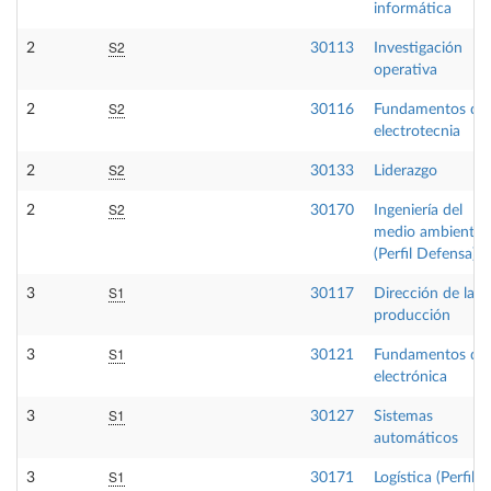
informática
S2
2
30113
Investigación
operativa
S2
2
30116
Fundamentos de
electrotecnia
S2
2
30133
Liderazgo
S2
2
30170
Ingeniería del
medio ambiente
(Perfil Defensa)
S1
3
30117
Dirección de la
producción
S1
3
30121
Fundamentos de
electrónica
S1
3
30127
Sistemas
automáticos
S1
3
30171
Logística (Perfil