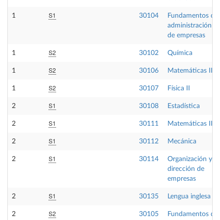
S1
1
30104
Fundamentos de
administración
de empresas
S2
1
30102
Química
S2
1
30106
Matemáticas II
S2
1
30107
Física II
S1
2
30108
Estadística
S1
2
30111
Matemáticas III
S1
2
30112
Mecánica
S1
2
30114
Organización y
dirección de
empresas
S1
2
30135
Lengua inglesa II
S2
2
30105
Fundamentos de