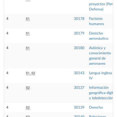
proyectos (Perfil
Defensa)
S1
4
30178
Factores
humanos
S1
4
30179
Derecho
aeronáutico
S1
4
30180
Aviónica y
conocimiento
general de
aeronaves
S1, S2
4
30143
Lengua inglesa
IV
S2
4
30137
Información
geográfica digital
y teledetección
S2
4
30139
Derecho
S2