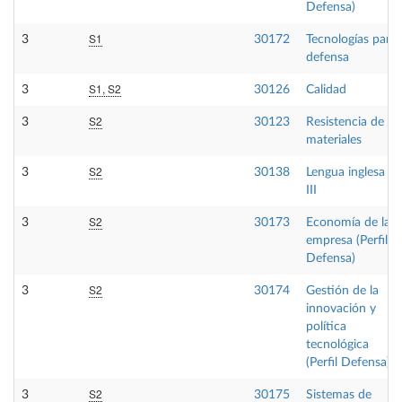
Defensa)
S1
3
30172
Tecnologías para
defensa
S1, S2
3
30126
Calidad
S2
3
30123
Resistencia de
materiales
S2
3
30138
Lengua inglesa
III
S2
3
30173
Economía de la
empresa (Perfil
Defensa)
S2
3
30174
Gestión de la
innovación y
política
tecnológica
(Perfil Defensa)
S2
3
30175
Sistemas de