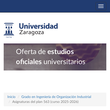
Togg
navi
Oferta de
estudios
oficiales
universitarios
Inicio
Grado en Ingeniería de Organización Industrial
Asignaturas del plan 563 (curso 2025-2026)