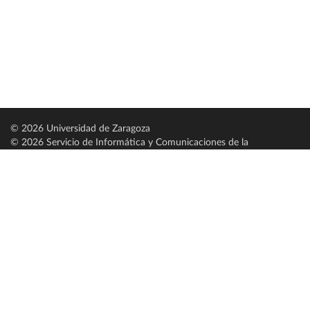
© 2026 Universidad de Zaragoza
© 2026 Servicio de Informática y Comunicaciones de la
Universidad de Zaragoza (
SICUZ
)
Universidad de Zaragoza
C/ Pedro Cerbuna, 12
ES-50009 Zaragoza
España / Spain
Tel: +34 976761000
ciu@unizar.es
Q-5018001-G
Servido por nodo: estudios