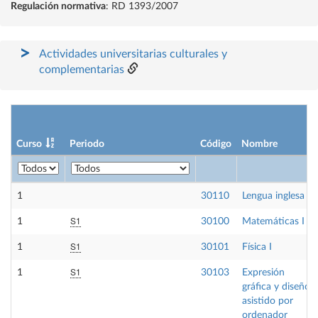
Regulación normativa
: RD 1393/2007
Actividades universitarias culturales y
complementarias
Curso
Periodo
Código
Nombre
1
30110
Lengua inglesa I
S1
1
30100
Matemáticas I
S1
1
30101
Física I
S1
1
30103
Expresión
gráfica y diseño
asistido por
ordenador