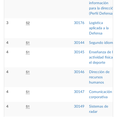
información
para la dirección
(Perfil Defensa)
S2
3
30176
Logística
aplicada a la
Defensa
S1
4
30144
Segundo idioma
S1
4
30145
Enseñanza de la
actividad física y
el deporte
S1
4
30146
Dirección de
recursos
humanos
S1
4
30147
Comunicación
corporativa
S1
4
30149
Sistemas de
radar