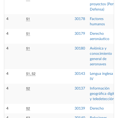
proyectos (Perfil
Defensa)
S1
4
30178
Factores
humanos
S1
4
30179
Derecho
aeronáutico
S1
4
30180
Aviónica y
conocimiento
general de
aeronaves
S1, S2
4
30143
Lengua inglesa
IV
S2
4
30137
Información
geográfica digital
y teledetección
S2
4
30139
Derecho
S2