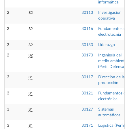
informática
S2
2
30113
Investigación
operativa
S2
2
30116
Fundamentos de
electrotecnia
S2
2
30133
Liderazgo
S2
2
30170
Ingeniería del
medio ambiente
(Perfil Defensa)
S1
3
30117
Dirección de la
producción
S1
3
30121
Fundamentos de
electrónica
S1
3
30127
Sistemas
automáticos
S1
3
30171
Logística (Perfil