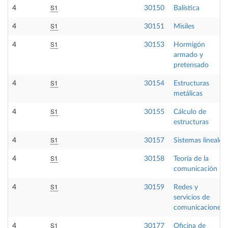
S1
4
30150
Balística
S1
4
30151
Misiles
S1
4
30153
Hormigón
armado y
pretensado
S1
4
30154
Estructuras
metálicas
S1
4
30155
Cálculo de
estructuras
S1
4
30157
Sistemas lineales
S1
4
30158
Teoría de la
comunicación
S1
4
30159
Redes y
servicios de
comunicaciones
S1
4
30177
Oficina de