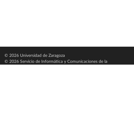
© 2026 Universidad de Zaragoza
© 2026 Servicio de Informática y Comunicaciones de la
Universidad de Zaragoza (
SICUZ
)
Universidad de Zaragoza
C/ Pedro Cerbuna, 12
ES-50009 Zaragoza
España / Spain
Tel: +34 976761000
ciu@unizar.es
Q-5018001-G
Servido por nodo: estudios