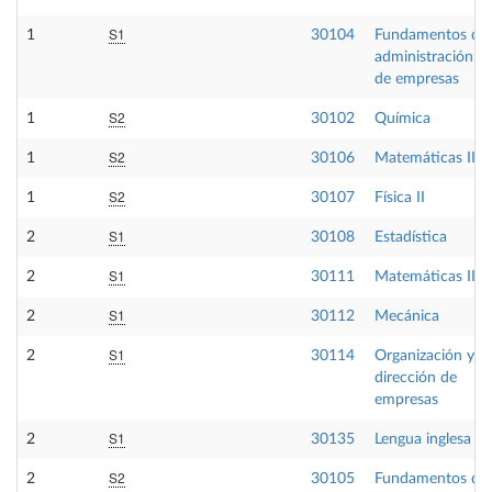
S1
1
30104
Fundamentos de
administración
de empresas
S2
1
30102
Química
S2
1
30106
Matemáticas II
S2
1
30107
Física II
S1
2
30108
Estadística
S1
2
30111
Matemáticas III
S1
2
30112
Mecánica
S1
2
30114
Organización y
dirección de
empresas
S1
2
30135
Lengua inglesa II
S2
2
30105
Fundamentos de