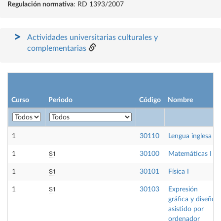
Regulación normativa
: RD 1393/2007
Actividades universitarias culturales y
complementarias
Curso
Periodo
Código
Nombre
1
30110
Lengua inglesa I
S1
1
30100
Matemáticas I
S1
1
30101
Física I
S1
1
30103
Expresión
gráfica y diseño
asistido por
ordenador