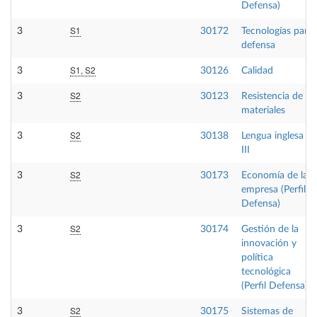
Defensa)
S1
3
30172
Tecnologías para
defensa
S1, S2
3
30126
Calidad
S2
3
30123
Resistencia de
materiales
S2
3
30138
Lengua inglesa
III
S2
3
30173
Economía de la
empresa (Perfil
Defensa)
S2
3
30174
Gestión de la
innovación y
política
tecnológica
(Perfil Defensa)
S2
3
30175
Sistemas de