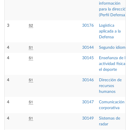
información
para la dirección
(Perfil Defensa)
S2
3
30176
Logística
aplicada a la
Defensa
S1
4
30144
Segundo idioma
S1
4
30145
Enseñanza de la
actividad física y
el deporte
S1
4
30146
Dirección de
recursos
humanos
S1
4
30147
Comunicación
corporativa
S1
4
30149
Sistemas de
radar