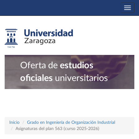
Togg
navi
Oferta de
estudios
oficiales
universitarios
Inicio
Grado en Ingeniería de Organización Industrial
Asignaturas del plan 563 (curso 2025-2026)