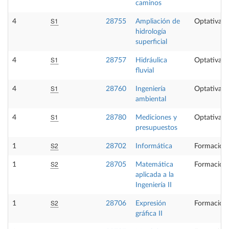
caminos
S1
4
28755
Ampliación de
Optativa
hidrología
superficial
S1
4
28757
Hidráulica
Optativa
fluvial
S1
4
28760
Ingeniería
Optativa
ambiental
S1
4
28780
Mediciones y
Optativa
presupuestos
S2
1
28702
Informática
Formación 
S2
1
28705
Matemática
Formación 
aplicada a la
Ingeniería II
S2
1
28706
Expresión
Formación 
gráfica II