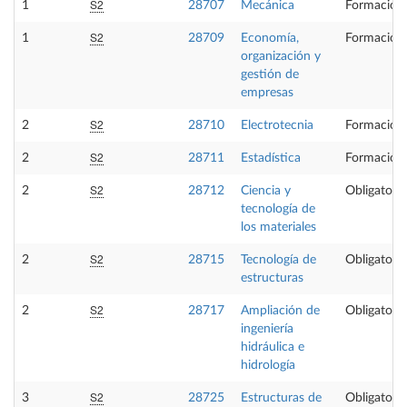
S2
1
28707
Mecánica
Formación 
S2
1
28709
Economía,
Formación 
organización y
gestión de
empresas
S2
2
28710
Electrotecnia
Formación 
S2
2
28711
Estadística
Formación 
S2
2
28712
Ciencia y
Obligatoria
tecnología de
los materiales
S2
2
28715
Tecnología de
Obligatoria
estructuras
S2
2
28717
Ampliación de
Obligatoria
ingeniería
hidráulica e
hidrología
S2
3
28725
Estructuras de
Obligatoria