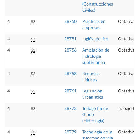
(Construcciones
Civiles)
S2
4
28750
Prácticas en
Optativa
empresas
S2
4
28751
Inglés técnico
Optativa
S2
4
28756
Ampliación de
Optativa
hidrología
subterránea
S2
4
28758
Recursos
Optativa
hídricos
S2
4
28761
Legislación
Optativa
urbanística
S2
4
28772
Trabajo fin de
Trabajo fi
Grado
(Hidrología)
S2
4
28779
Tecnología de la
Optativa
información y la