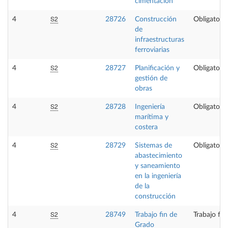
cimentación
S2
4
28726
Construcción
Obligatoria
de
infraestructuras
ferroviarias
S2
4
28727
Planificación y
Obligatoria
gestión de
obras
S2
4
28728
Ingeniería
Obligatoria
marítima y
costera
S2
4
28729
Sistemas de
Obligatoria
abastecimiento
y saneamiento
en la ingeniería
de la
construcción
S2
4
28749
Trabajo fin de
Trabajo fi
Grado