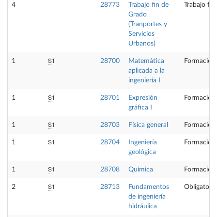
4
28773
Trabajo fin de
Trabajo fi
Grado
(Tranportes y
Servicios
Urbanos)
S1
1
28700
Matemática
Formación 
aplicada a la
ingeniería I
S1
1
28701
Expresión
Formación 
gráfica I
S1
1
28703
Física general
Formación 
S1
1
28704
Ingeniería
Formación 
geológica
S1
1
28708
Química
Formación 
S1
2
28713
Fundamentos
Obligatoria
de ingeniería
hidráulica