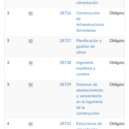
cimentación
S2
3
28726
Construcción
Obligatoria
de
infraestructuras
ferroviarias
S2
3
28727
Planificación y
Obligatoria
gestión de
obras
S2
3
28728
Ingeniería
Obligatoria
marítima y
costera
S2
3
28729
Sistemas de
Obligatoria
abastecimiento
y saneamiento
en la ingeniería
de la
construcción
S2
4
28725
Estructuras de
Obligatoria