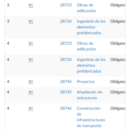
S1
3
28723
Obras de
Obligatoria
edificación
S1
3
28724
Ingeniería de los
Obligatoria
elementos
prefabricados
S1
4
28723
Obras de
Obligatoria
edificación
S1
4
28724
Ingeniería de los
Obligatoria
elementos
prefabricados
S1
4
28744
Proyectos
Obligatoria
S1
4
28745
Ampliación de
Obligatoria
estructuras
S1
4
28746
Construcción
Obligatoria
de
infraestructuras
de transporte: