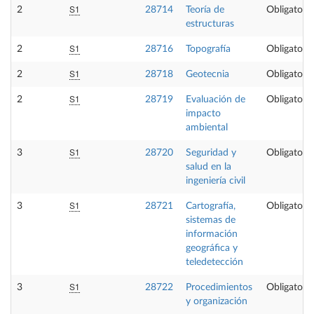
S1
2
28714
Teoría de
Obligatoria
estructuras
S1
2
28716
Topografía
Obligatoria
S1
2
28718
Geotecnia
Obligatoria
S1
2
28719
Evaluación de
Obligatoria
impacto
ambiental
S1
3
28720
Seguridad y
Obligatoria
salud en la
ingeniería civil
S1
3
28721
Cartografía,
Obligatoria
sistemas de
información
geográfica y
teledetección
S1
3
28722
Procedimientos
Obligatoria
y organización