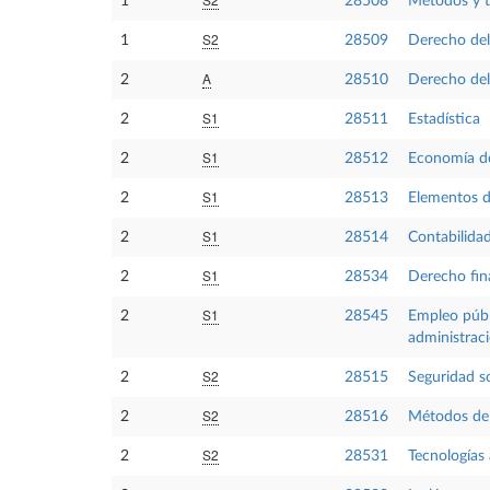
1
28508
Métodos y té
S2
1
28509
Derecho del
A
2
28510
Derecho del 
S1
2
28511
Estadística
S1
2
28512
Economía de
S1
2
28513
Elementos d
S1
2
28514
Contabilida
S1
2
28534
Derecho fina
S1
2
28545
Empleo públi
administrac
S2
2
28515
Seguridad so
S2
2
28516
Métodos del
S2
2
28531
Tecnologías 