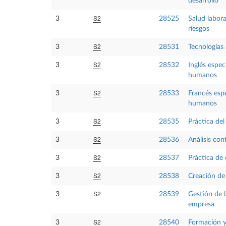
desarrollo
S2
3
28525
Salud labor
riesgos
S2
3
28531
Tecnologías 
S2
3
28532
Inglés espec
humanos
S2
3
28533
Francés espe
humanos
S2
3
28535
Práctica del
S2
3
28536
Análisis con
S2
3
28537
Práctica de 
S2
3
28538
Creación de
S2
3
28539
Gestión de l
empresa
S2
3
28540
Formación y