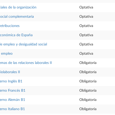
iales de la organización
Optativa
social complementaria
Optativa
retribuciones
Optativa
económica de España
Optativa
de empleo y desigualdad social
Optativa
l empleo
Optativa
temas de las relaciones laborales II
Obligatoria
iolaborales II
Obligatoria
rno Inglés B1
Obligatoria
erno Francés B1
Obligatoria
erno Alemán B1
Obligatoria
rno Italiano B1
Obligatoria