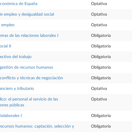
económica de España
Optativa
de empleo y desigualdad social
Optativa
l empleo
Optativa
temas de las relaciones laborales I
Obligatoria
cial II
Obligatoria
ectivo del trabajo
Obligatoria
 gestión de recursos humanos
Obligatoria
conflicto y técnicas de negociación
Obligatoria
nciero y tributario
Optativa
co: el personal al servicio de las
Optativa
iones públicas
iolaborales I
Obligatoria
recursos humanos: captación, selección y
Obligatoria