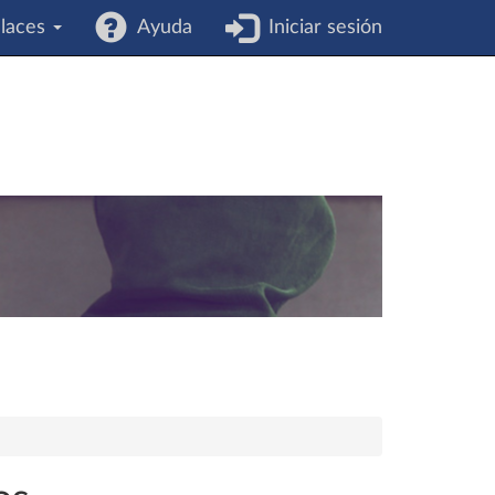
laces
Ayuda
Iniciar sesión