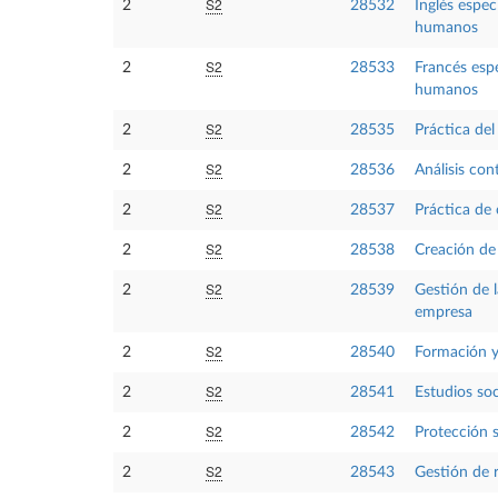
S2
2
28532
Inglés espec
humanos
S2
2
28533
Francés espe
humanos
S2
2
28535
Práctica del
S2
2
28536
Análisis con
S2
2
28537
Práctica de 
S2
2
28538
Creación de
S2
2
28539
Gestión de l
empresa
S2
2
28540
Formación y
S2
2
28541
Estudios soc
S2
2
28542
Protección 
S2
2
28543
Gestión de 