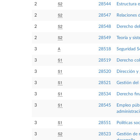
S2
2
28544
Estructura 
S2
2
28547
Relaciones 
S2
2
28548
Derecho de
S2
2
28549
Teoría y sis
A
3
28518
Seguridad So
S1
3
28519
Derecho col
S1
3
28520
Dirección y
S1
3
28521
Gestión del 
S1
3
28534
Derecho fina
S1
3
28545
Empleo públi
administrac
S1
3
28551
Políticas soc
S2
3
28523
Gestión de 