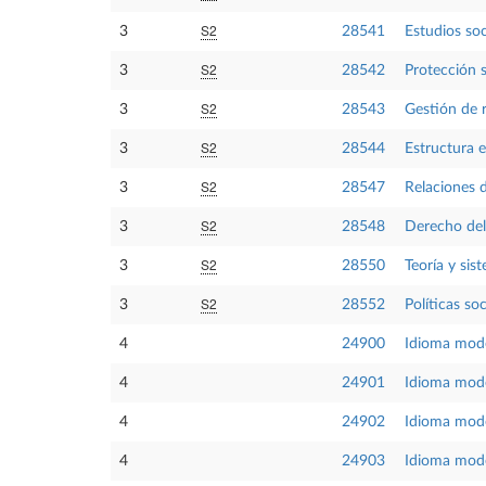
S2
3
28541
Estudios soc
S2
3
28542
Protección 
S2
3
28543
Gestión de 
S2
3
28544
Estructura 
S2
3
28547
Relaciones 
S2
3
28548
Derecho de
S2
3
28550
Teoría y sis
S2
3
28552
Políticas soc
4
24900
Idioma mode
4
24901
Idioma mod
4
24902
Idioma mod
4
24903
Idioma mode