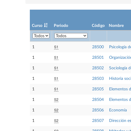
Curso
Periodo
Código
Nombre
S1
1
28500
Psicología d
S1
1
28501
Organizació
S1
1
28502
Sociología d
S1
1
28503
Historia soci
S1
1
28505
Elementos d
S2
1
28504
Elementos d
S2
1
28506
Economía
S2
1
28507
Dirección es
S2