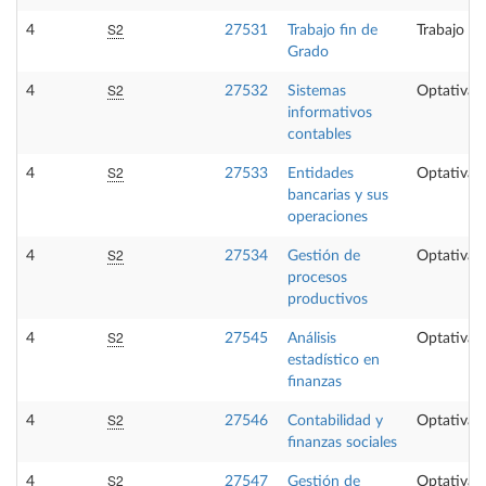
S2
4
27531
Trabajo fin de
Trabajo fi
Grado
S2
4
27532
Sistemas
Optativa
informativos
contables
S2
4
27533
Entidades
Optativa
bancarias y sus
operaciones
S2
4
27534
Gestión de
Optativa
procesos
productivos
S2
4
27545
Análisis
Optativa
estadístico en
finanzas
S2
4
27546
Contabilidad y
Optativa
finanzas sociales
S2
4
27547
Gestión de
Optativa