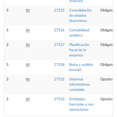
(francés)
S2
3
27525
Consolidación
Obligatori
de estados
financieros
S2
3
27526
Contabilidad
Obligatori
analítica
S2
3
27527
Planificación
Obligatori
fiscal de la
empresa
S2
3
27528
Bolsa y análisis
Obligatori
bursátil
S2
3
27532
Sistemas
Optativa
informativos
contables
S2
3
27533
Entidades
Optativa
bancarias y sus
operaciones