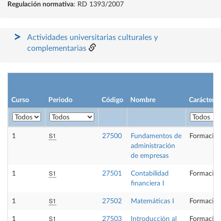
Regulación normativa
: RD 1393/2007
Actividades universitarias culturales y
complementarias
Curso
Periodo
Código
Nombre
Carácter
S1
1
27500
Fundamentos de
Formación
administración
de empresas
S1
1
27501
Contabilidad
Formación
financiera I
S1
1
27502
Matemáticas I
Formación
S1
1
27503
Introducción al
Formación