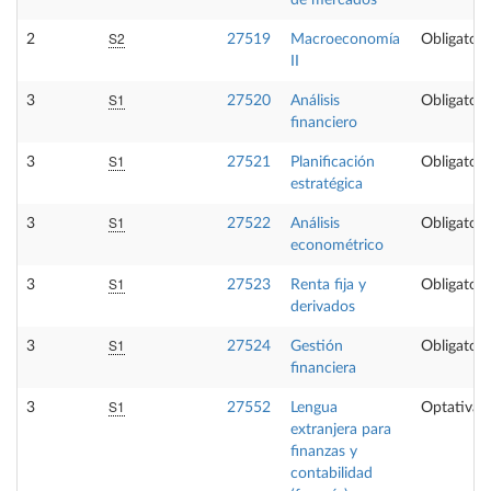
de mercados
S2
2
27519
Macroeconomía
Obligatori
II
S1
3
27520
Análisis
Obligatori
financiero
S1
3
27521
Planificación
Obligatori
estratégica
S1
3
27522
Análisis
Obligatori
econométrico
S1
3
27523
Renta fija y
Obligatori
derivados
S1
3
27524
Gestión
Obligatori
financiera
S1
3
27552
Lengua
Optativa
extranjera para
finanzas y
contabilidad