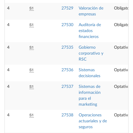
S1
4
27529
Valoración de
Obligatori
empresas
S1
4
27530
Auditoría de
Obligatori
estados
financieros
S1
4
27535
Gobierno
Optativa
corporativo y
RSC
S1
4
27536
Sistemas
Optativa
decisionales
S1
4
27537
Sistemas de
Optativa
información
para el
marketing
S1
4
27538
Operaciones
Optativa
actuariales y de
seguros