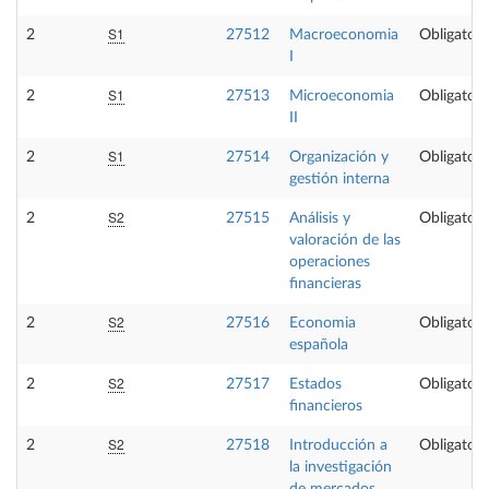
S1
2
27512
Macroeconomia
Obligatori
I
S1
2
27513
Microeconomia
Obligatori
II
S1
2
27514
Organización y
Obligatori
gestión interna
S2
2
27515
Análisis y
Obligatori
valoración de las
operaciones
financieras
S2
2
27516
Economia
Obligatori
española
S2
2
27517
Estados
Obligatori
financieros
S2
2
27518
Introducción a
Obligatori
la investigación