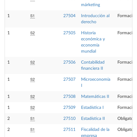
márketing
S1
1
27504
Introducción al
Formación
derecho
S2
1
27505
Historia
Formación
económica y
economía
mundial
S2
1
27506
Contabilidad
Formación
financiera II
S2
1
27507
Microeconomía
Formación
I
S2
1
27508
Matemáticas II
Formación
S2
1
27509
Estadística I
Formación
S1
2
27510
Estadística II
Obligatori
S1
2
27511
Fiscalidad de la
Obligatori
empresa