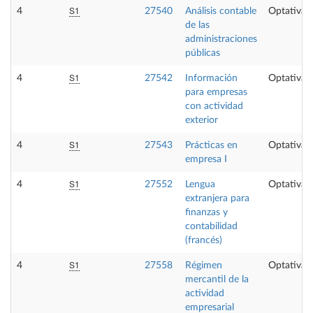
S1
4
27540
Análisis contable
Optativa
de las
administraciones
públicas
S1
4
27542
Información
Optativa
para empresas
con actividad
exterior
S1
4
27543
Prácticas en
Optativa
empresa I
S1
4
27552
Lengua
Optativa
extranjera para
finanzas y
contabilidad
(francés)
S1
4
27558
Régimen
Optativa
mercantil de la
actividad
empresarial