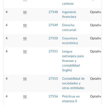
carteras
S2
4
27548
Ingeniería
Optativa
financiera
S2
4
27549
Derecho
Optativa
concursal
S2
4
27550
Coyuntura
Optativa
económica
S2
4
27551
Lengua
Optativa
extranjera para
finanzas y
contabilidad
(inglés)
S2
4
27555
Contabilidad de
Optativa
sociedades y
otras entidades
S2
4
27556
Prácticas en
Optativa
empresa II