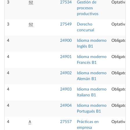
S2
3
27534
Gestión de
Optativa
procesos
productivos
S2
3
27549
Derecho
Optativa
concursal
4
24900
Idioma moderno
Obligatori
Inglés B1
4
24901
Idioma moderno
Obligatori
Francés B1
4
24902
Idioma moderno
Obligatori
Alemán B1
4
24903
Idioma moderno
Obligatori
Italiano B1
4
24904
Idioma moderno
Obligatori
Portugués B1
A
4
27557
Prácticas en
Optativa
empresa