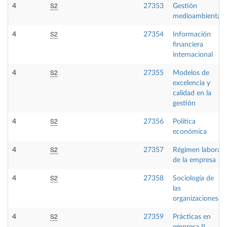
S2
4
27353
Gestión
medioambiental
S2
4
27354
Información
financiera
internacional
S2
4
27355
Modelos de
excelencia y
calidad en la
gestión
S2
4
27356
Política
económica
S2
4
27357
Régimen laboral
de la empresa
S2
4
27358
Sociología de
las
organizaciones
S2
4
27359
Prácticas en