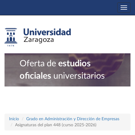
Togg
navi
Oferta de
estudios
oficiales
universitarios
Inicio
Grado en Administración y Dirección de Empresas
Asignaturas del plan 448 (curso 2025-2026)