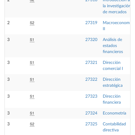
2
27318
Introducción a
la investigación
de mercados
S2
2
27319
Macroeconomía
II
S1
3
27320
Análisis de
estados
financieros
S1
3
27321
Dirección
comercial I
S1
3
27322
Dirección
estratégica
S1
3
27323
Dirección
financiera
S1
3
27324
Econometría
S2
3
27325
Contabilidad
directiva