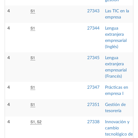
gestión
S1
4
27343
Las TIC en la
empresa
S1
4
27344
Lengua
extranjera
empresarial
(Inglés)
S1
4
27345
Lengua
extranjera
empresarial
(Francés)
S1
4
27347
Prácticas en
empresa I
S1
4
27351
Gestión de
tesorería
S1, S2
4
27338
Innovación y
cambio
tecnológico de