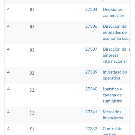
S1
4
27334
Decisiones
comerciales
S1
4
27336
Dirección de
entidades de
economía social
S1
4
27337
Dirección de la
empresa
internacional
S1
4
27339
Investigación
operativa
S1
4
27340
Logística y
cadena de
suministro
S1
4
27341
Mercados
financieros
S1
4
27342
Control de