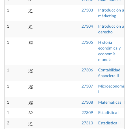
1
27302
Matemáticas I
S1
1
27303
Introducción al
márketing
S1
1
27304
Introducción al
derecho
S2
1
27305
Historia
económica y
economía
mundial
S2
1
27306
Contabilidad
financiera II
S2
1
27307
Microeconomía
I
S2
1
27308
Matemáticas II
S2
1
27309
Estadística I
S1
2
27310
Estadística II