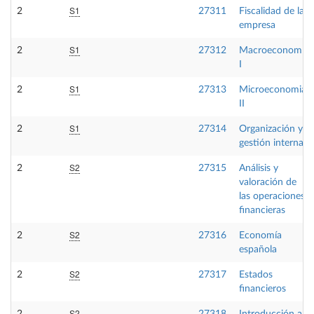
S1
2
27311
Fiscalidad de la
empresa
S1
2
27312
Macroeconomía
I
S1
2
27313
Microeconomia
II
S1
2
27314
Organización y
gestión interna
S2
2
27315
Análisis y
valoración de
las operaciones
financieras
S2
2
27316
Economía
española
S2
2
27317
Estados
financieros
S2