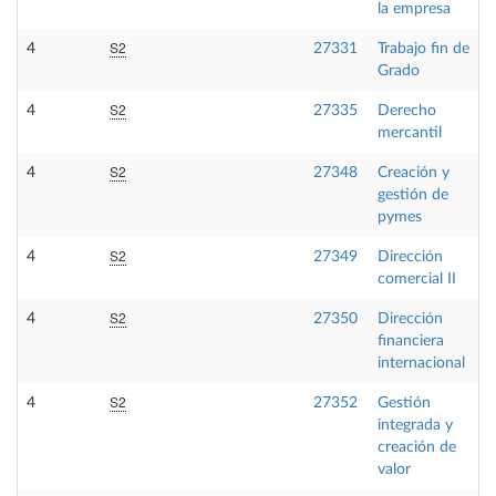
la empresa
S2
4
27331
Trabajo fin de
Grado
S2
4
27335
Derecho
mercantil
S2
4
27348
Creación y
gestión de
pymes
S2
4
27349
Dirección
comercial II
S2
4
27350
Dirección
financiera
internacional
S2
4
27352
Gestión
integrada y
creación de
valor