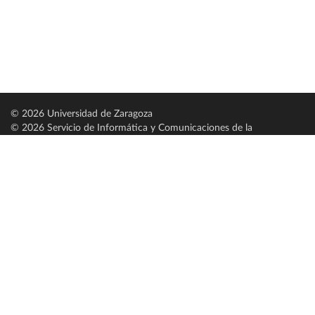
© 2026 Universidad de Zaragoza
© 2026 Servicio de Informática y Comunicaciones de la
Universidad de Zaragoza (
SICUZ
)
Universidad de Zaragoza
C/ Pedro Cerbuna, 12
ES-50009 Zaragoza
España / Spain
Tel: +34 976761000
ciu@unizar.es
Q-5018001-G
Servido por nodo: estudios