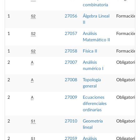
combinatoria
S2
1
27056
Álgebra Lineal
Formación B
II
S2
1
27057
Análisis
Formación B
Matemático II
S2
1
27058
Física II
Formación B
A
2
27007
Análisis
Obligatoria
numérico I
A
2
27008
Topología
Obligatoria
general
A
2
27009
Ecuaciones
Obligatoria
diferenciales
ordinarias
S1
2
27010
Geometría
Obligatoria
lineal
S1
2
27059
Análisis
Obligatoria