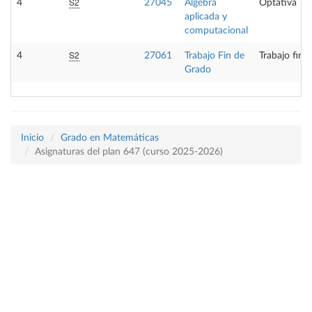
S2
4
27045
Álgebra
Optativa
aplicada y
computacional
S2
4
27061
Trabajo Fin de
Trabajo fin 
Grado
Inicio
Grado en Matemáticas
Asignaturas del plan 647 (curso 2025-2026)