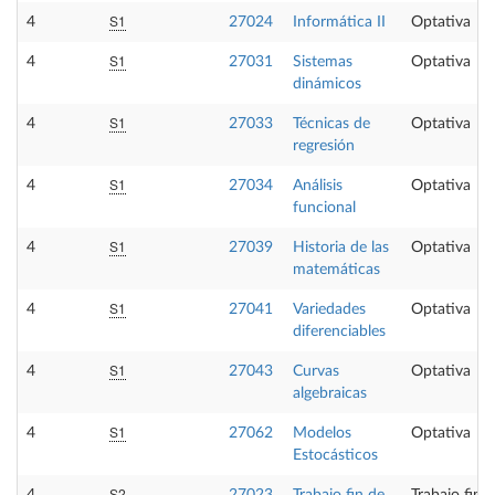
S1
4
27024
Informática II
Optativa
S1
4
27031
Sistemas
Optativa
dinámicos
S1
4
27033
Técnicas de
Optativa
regresión
S1
4
27034
Análisis
Optativa
funcional
S1
4
27039
Historia de las
Optativa
matemáticas
S1
4
27041
Variedades
Optativa
diferenciables
S1
4
27043
Curvas
Optativa
algebraicas
S1
4
27062
Modelos
Optativa
Estocásticos
S2