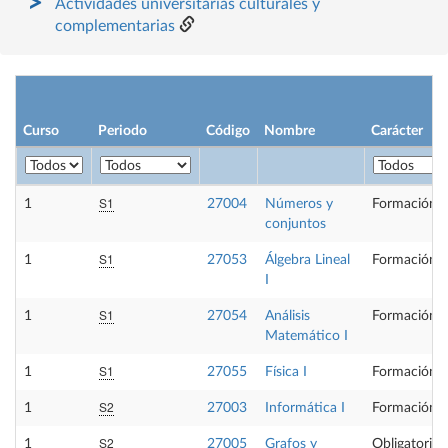
Actividades universitarias culturales y
complementarias
Curso
Periodo
Código
Nombre
Carácter
S1
1
27004
Números y
Formación B
conjuntos
S1
1
27053
Álgebra Lineal
Formación B
I
S1
1
27054
Análisis
Formación B
Matemático I
S1
1
27055
Física I
Formación B
S2
1
27003
Informática I
Formación B
S2
1
27005
Grafos y
Obligatoria