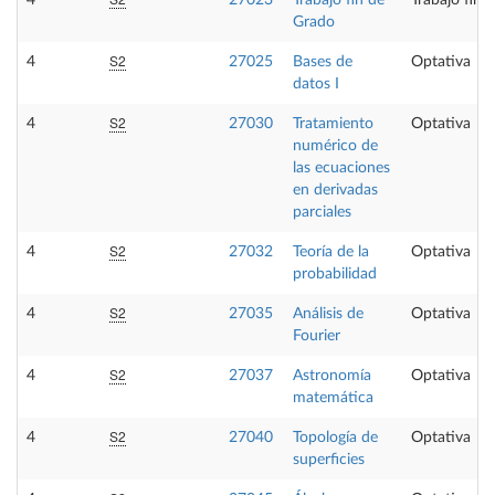
4
27023
Trabajo fin de
Trabajo fin 
Grado
S2
4
27025
Bases de
Optativa
datos I
S2
4
27030
Tratamiento
Optativa
numérico de
las ecuaciones
en derivadas
parciales
S2
4
27032
Teoría de la
Optativa
probabilidad
S2
4
27035
Análisis de
Optativa
Fourier
S2
4
27037
Astronomía
Optativa
matemática
S2
4
27040
Topología de
Optativa
superficies