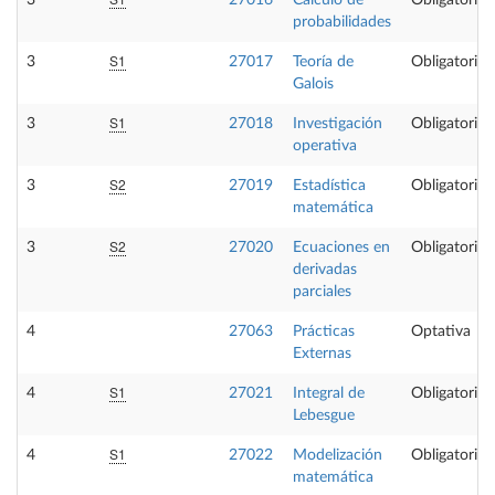
3
27016
Cálculo de
Obligatoria
probabilidades
S1
3
27017
Teoría de
Obligatoria
Galois
S1
3
27018
Investigación
Obligatoria
operativa
S2
3
27019
Estadística
Obligatoria
matemática
S2
3
27020
Ecuaciones en
Obligatoria
derivadas
parciales
4
27063
Prácticas
Optativa
Externas
S1
4
27021
Integral de
Obligatoria
Lebesgue
S1
4
27022
Modelización
Obligatoria
matemática