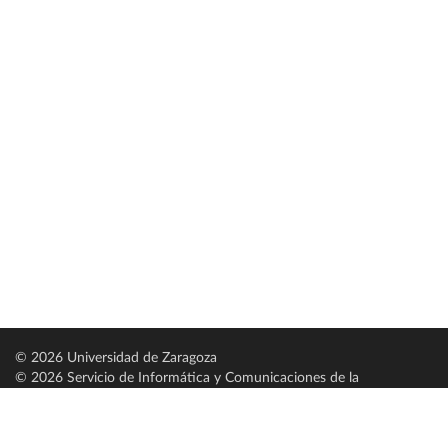
© 2026 Universidad de Zaragoza
© 2026 Servicio de Informática y Comunicaciones de la
Universidad de Zaragoza (
SICUZ
)
Universidad de Zaragoza
C/ Pedro Cerbuna, 12