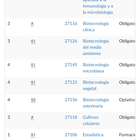
aplicada a la
inmunología y a
la microbiología
A
3
27116
Biotecnología
Obligatoria
clínica
S1
3
27126
Biotecnología
Obligatoria
del medio
ambiente
S1
4
27149
Biotecnología
Obligatoria
microbiana
S1
4
27125
Biotecnología
Obligatoria
vegetal
S2
4
27136
Biotecnología
Optativa
veterinaria
A
3
27118
Cultivos
Obligatoria
celulares
S1
1
27106
Estadística
Formación