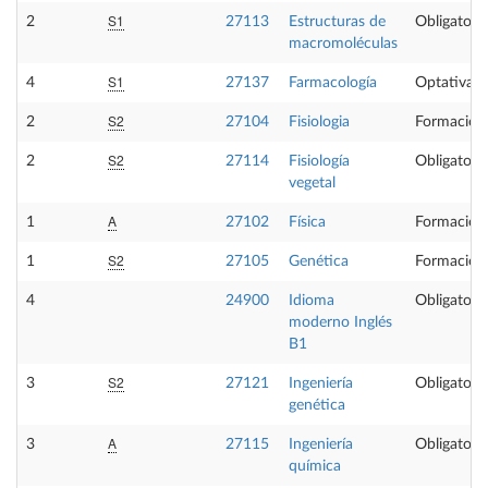
S1
2
27113
Estructuras de
Obligatoria
macromoléculas
S1
4
27137
Farmacología
Optativa
S2
2
27104
Fisiologia
Formación
S2
2
27114
Fisiología
Obligatoria
vegetal
A
1
27102
Física
Formación
S2
1
27105
Genética
Formación
4
24900
Idioma
Obligatoria
moderno Inglés
B1
S2
3
27121
Ingeniería
Obligatoria
genética
A
3
27115
Ingeniería
Obligatoria
química