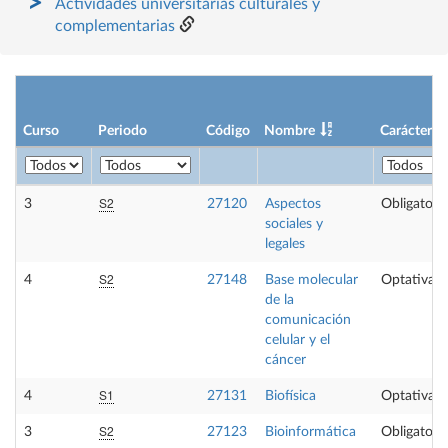
Actividades universitarias culturales y
complementarias
Curso
Periodo
Código
Nombre
Carácter
S2
3
27120
Aspectos
Obligatoria
sociales y
legales
S2
4
27148
Base molecular
Optativa
de la
comunicación
celular y el
cáncer
S1
4
27131
Biofísica
Optativa
S2
3
27123
Bioinformática
Obligatoria