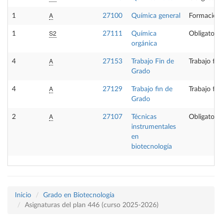
A
1
27100
Química general
Formación
S2
1
27111
Química
Obligatoria
orgánica
A
4
27153
Trabajo Fin de
Trabajo fi
Grado
A
4
27129
Trabajo fin de
Trabajo fi
Grado
A
2
27107
Técnicas
Obligatoria
instrumentales
en
biotecnología
Inicio
Grado en Biotecnología
Asignaturas del plan 446 (curso 2025-2026)