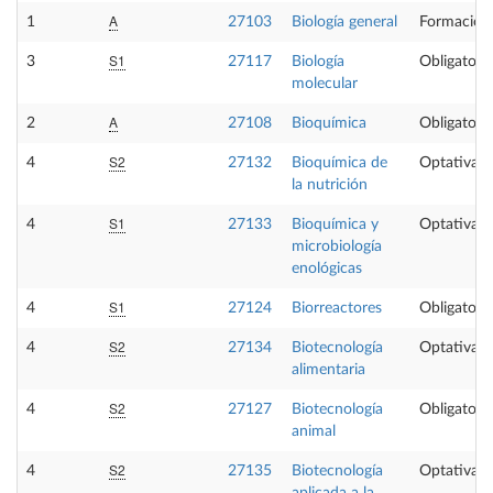
A
1
27103
Biología general
Formación
S1
3
27117
Biología
Obligatoria
molecular
A
2
27108
Bioquímica
Obligatoria
S2
4
27132
Bioquímica de
Optativa
la nutrición
S1
4
27133
Bioquímica y
Optativa
microbiología
enológicas
S1
4
27124
Biorreactores
Obligatoria
S2
4
27134
Biotecnología
Optativa
alimentaria
S2
4
27127
Biotecnología
Obligatoria
animal
S2
4
27135
Biotecnología
Optativa