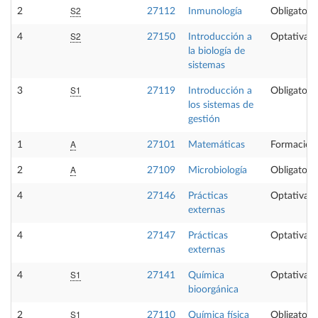
S2
2
27112
Inmunología
Obligatoria
S2
4
27150
Introducción a
Optativa
la biología de
sistemas
S1
3
27119
Introducción a
Obligatoria
los sistemas de
gestión
A
1
27101
Matemáticas
Formación
A
2
27109
Microbiología
Obligatoria
4
27146
Prácticas
Optativa
externas
4
27147
Prácticas
Optativa
externas
S1
4
27141
Química
Optativa
bioorgánica
S1
2
27110
Química física
Obligatoria