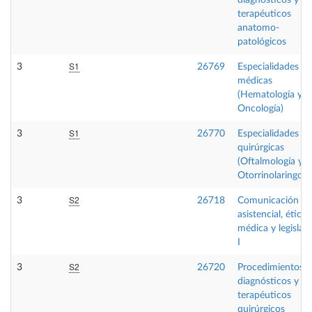
diagnósticos y
terapéuticos
anatomo-
patológicos
S1
3
26769
Especialidades
médicas
(Hematología y
Oncología)
S1
3
26770
Especialidades
quirúrgicas
(Oftalmología y
Otorrinolaringolo
S2
3
26718
Comunicación
asistencial, ética
médica y legislac
I
S2
3
26720
Procedimientos
diagnósticos y
terapéuticos
quirúrgicos