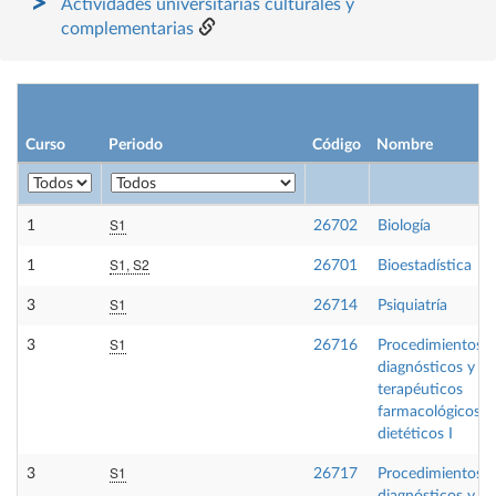
Actividades universitarias culturales y
complementarias
Curso
Periodo
Código
Nombre
S1
1
26702
Biología
S1, S2
1
26701
Bioestadística
S1
3
26714
Psiquiatría
S1
3
26716
Procedimientos
diagnósticos y
terapéuticos
farmacológicos y
dietéticos I
S1
3
26717
Procedimientos