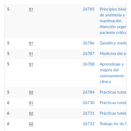
S1
5
26785
Principios básico
de anestesia y
reanimación.
Atención urgente
paciente crítico
S1
5
26786
Genética médica
S1
5
26787
Medicina del trab
S1
5
26788
Aprendizaje y
mejora del
razonamiento
clínico
S2
5
26784
Prácticas tutelad
S1
6
26730
Prácticas tutelad
S2
6
26731
Prácticas tutelad
S2
6
26732
Trabajo fin de Gr