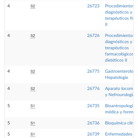
S2
4
26723
Procedimientos
diagnósticos y
terapéuticos físi
II
S2
4
26726
Procedimientos
diagnósticos y
terapéuticos
farmacológicos y
dietéticos II
S2
4
26775
Gastroenterologí
Hepatología
S2
4
26776
Aparato locomot
y Nefrourología
S1
5
26735
Bioantropología
médica y forense
S1
5
26736
Bioquímica clínic
S1
5
26739
Enfermedades ra