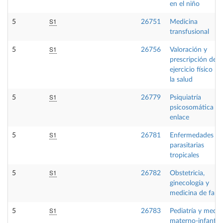
en el niño
S1
5
26751
Medicina
transfusional
S1
5
26756
Valoración y
prescripción del
ejercicio físico pa
la salud
S1
5
26779
Psiquiatría
psicosomática y 
enlace
S1
5
26781
Enfermedades
parasitarias
tropicales
S1
5
26782
Obstetricia,
ginecología y
medicina de famil
S1
5
26783
Pediatría y medic
materno-infantil