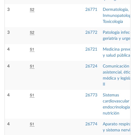
S2
3
26771
Dermatología,
Inmunopatología
Toxicología
S2
3
26772
Patología infeccio
geriatría y urgenc
S1
4
26721
Medicina prevent
y salud pública
S1
4
26724
Comunicación
asistencial, ética
médica y legislac
II
S1
4
26773
Sistemas
cardiovascular y
endocrinología y
nutrición
S1
4
26774
Aparato respirato
y sistema nervios