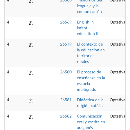
4
26568
Trastornos del
Optativa
lenguaje y la
comunicación
S1
4
26569
English in
Optativa
infant
education III
S1
4
26579
El contexto de
Optativa
la educación en
territorios
rurales
S1
4
26580
El proceso de
Optativa
enseñanza en la
escuela
multigrado
S1
4
26581
Didáctica de la
Optativa
religión católica
S1
4
26582
Comunicación
Optativa
oral y escrita en
aragonés