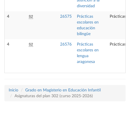
atención a la
diversidad
S2
4
26575
Prácticas
Prácticas e
escolares en
educación
bilingüe
S2
4
26576
Prácticas
Prácticas e
escolares en
lengua
aragonesa
Inicio
Grado en Magisterio en Educación Infantil
Asignaturas del plan 302 (curso 2025-2026)