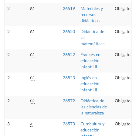
S2
2
26519
Materiales y
Obligatoria
recursos
didácticos
S2
2
26520
Didáctica de
Obligatoria
las
matemáticas
S2
2
26522
Francés en
Obligatoria
educación
infantil II
S2
2
26523
Inglés en
Obligatoria
educación
infantil II
S2
2
26572
Didáctica de
Obligatoria
las ciencias de
la naturaleza
A
3
26573
Curriculum y
Obligatoria
educación