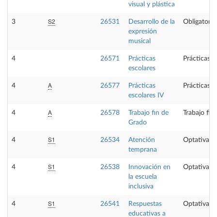
visual y plástica
S2
3
26531
Desarrollo de la
Obligatoria
expresión
musical
4
26571
Prácticas
Prácticas e
escolares
A
4
26577
Prácticas
Prácticas e
escolares IV
A
4
26578
Trabajo fin de
Trabajo fin
Grado
S1
4
26534
Atención
Optativa
temprana
S1
4
26538
Innovación en
Optativa
la escuela
inclusiva
S1
4
26541
Respuestas
Optativa
educativas a