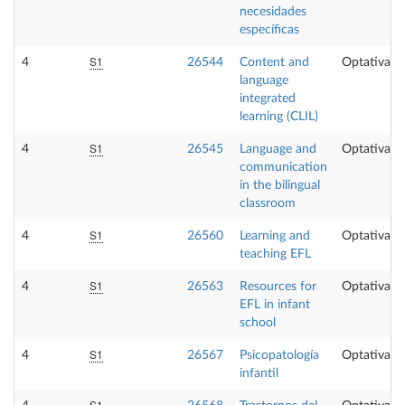
necesidades
específicas
S1
4
26544
Content and
Optativa
language
integrated
learning (CLIL)
S1
4
26545
Language and
Optativa
communication
in the bilingual
classroom
S1
4
26560
Learning and
Optativa
teaching EFL
S1
4
26563
Resources for
Optativa
EFL in infant
school
S1
4
26567
Psicopatología
Optativa
infantil
S1