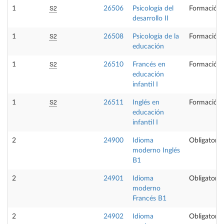
S2
1
26506
Psicología del
Formación 
desarrollo II
S2
1
26508
Psicología de la
Formación 
educación
S2
1
26510
Francés en
Formación 
educación
infantil I
S2
1
26511
Inglés en
Formación 
educación
infantil I
2
24900
Idioma
Obligatoria
moderno Inglés
B1
2
24901
Idioma
Obligatoria
moderno
Francés B1
2
24902
Idioma
Obligatoria