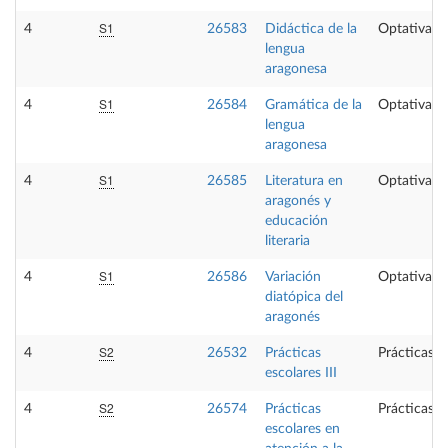
S1
4
26583
Didáctica de la
Optativa
lengua
aragonesa
S1
4
26584
Gramática de la
Optativa
lengua
aragonesa
S1
4
26585
Literatura en
Optativa
aragonés y
educación
literaria
S1
4
26586
Variación
Optativa
diatópica del
aragonés
S2
4
26532
Prácticas
Prácticas e
escolares III
S2
4
26574
Prácticas
Prácticas e
escolares en