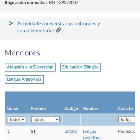
Regulación normativa
: RD 1393/2007
Actividades universitarias culturales y
complementarias
Menciones
Atención a la Diversidad
Educación Bilingüe
Lengua Aragonesa
Curso
Periodo
Código
Nombre
Carácter
S1
1
26500
Lengua
Formación 
castellana