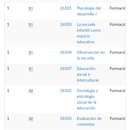
S1
1
26501
Psicología del
Formación 
desarrollo I
S1
1
26503
La escuela
Formación 
infantil como
espacio
educativo
S1
1
26504
Observación en
Formación 
la escuela
S1
1
26507
Educación
Formación 
social e
intercultural
S2
1
26502
Sociología y
Formación 
psicología
social de la
educación
S2
1
26505
Evaluación de
Formación 
contextos