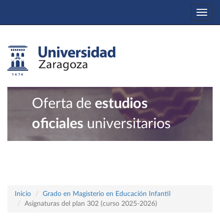
Togg
navi
Oferta de
estudios
oficiales
universitarios
Inicio
Grado en Magisterio en Educación Infantil
Asignaturas del plan 302 (curso 2025-2026)