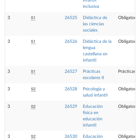
infantil
inclusiva
S1
3
26525
Didáctica de
Obligatoria
las ciencias
sociales
S1
3
26526
Didáctica de la
Obligatoria
lengua
castellana en
infantil
S1
3
26527
Prácticas
Prácticas e
escolares II
S2
3
26528
Psicología y
Obligatoria
salud infantil
S2
3
26529
Educación
Obligatoria
física en
educación
infantil
S2
3
26530
Educación
Obligatoria