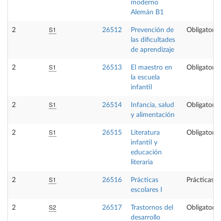
moderno
Alemán B1
S1
2
26512
Prevención de
Obligatoria
las dificultades
de aprendizaje
S1
2
26513
El maestro en
Obligatoria
la escuela
infantil
S1
2
26514
Infancia, salud
Obligatoria
y alimentación
S1
2
26515
Literatura
Obligatoria
infantil y
educación
literaria
S1
2
26516
Prácticas
Prácticas e
escolares I
S2
2
26517
Trastornos del
Obligatoria
desarrollo