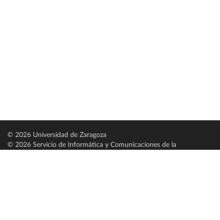
© 2026 Universidad de Zaragoza
© 2026 Servicio de Informática y Comunicaciones de la
Universidad de Zaragoza (
SICUZ
)
Universidad de Zaragoza
C/ Pedro Cerbuna, 12
ES-50009 Zaragoza
España / Spain
Tel: +34 976761000
ciu@unizar.es