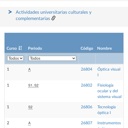
Actividades universitarias culturales y
complementarias
Curso
Periodo
Código
Nombre
C
A
1
26804
Óptica visual
I
S1, S2
1
26802
Fisiología
ocular y del
sistema visual
S2
1
26806
Tecnología
óptica I
A
2
26807
Instrumentos