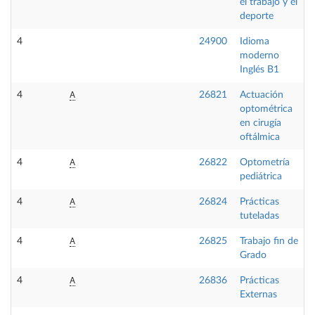
el trabajo y el
deporte
4
24900
Idioma
moderno
Inglés B1
A
4
26821
Actuación
optométrica
en cirugía
oftálmica
A
4
26822
Optometría
pediátrica
A
4
26824
Prácticas
tuteladas
A
4
26825
Trabajo fin de
Grado
A
4
26836
Prácticas
Externas