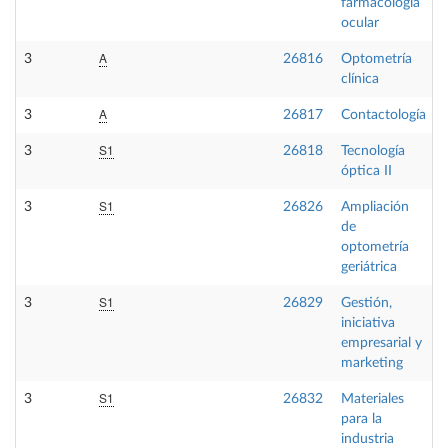
farmacología
ocular
A
3
26816
Optometría
clínica
A
3
26817
Contactología
S1
3
26818
Tecnología
óptica II
S1
3
26826
Ampliación
de
optometría
geriátrica
S1
3
26829
Gestión,
iniciativa
empresarial y
marketing
S1
3
26832
Materiales
para la
industria