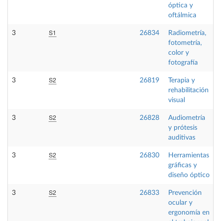
óptica y
oftálmica
S1
3
26834
Radiometría,
fotometría,
color y
fotografía
S2
3
26819
Terapia y
rehabilitación
visual
S2
3
26828
Audiometría
y prótesis
auditivas
S2
3
26830
Herramientas
gráficas y
diseño óptico
S2
3
26833
Prevención
ocular y
ergonomía en