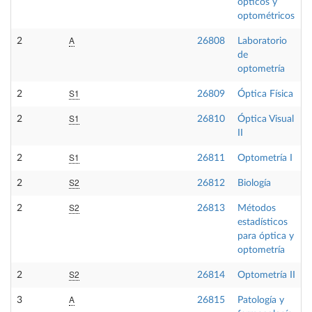
ópticos y
optométricos
A
2
26808
Laboratorio
de
optometría
S1
2
26809
Óptica Física
S1
2
26810
Óptica Visual
II
S1
2
26811
Optometría I
S2
2
26812
Biología
S2
2
26813
Métodos
estadísticos
para óptica y
optometría
S2
2
26814
Optometría II
A
3
26815
Patología y