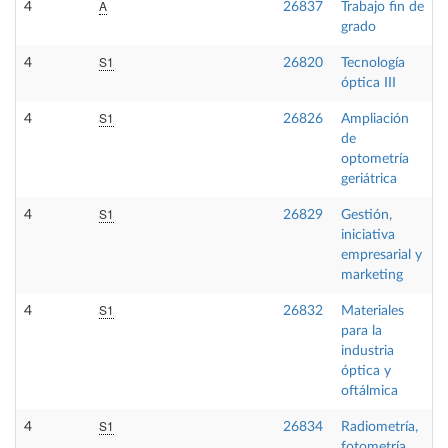
A
4
26837
Trabajo fin de
grado
S1
4
26820
Tecnología
óptica III
S1
4
26826
Ampliación
de
optometría
geriátrica
S1
4
26829
Gestión,
iniciativa
empresarial y
marketing
S1
4
26832
Materiales
para la
industria
óptica y
oftálmica
S1
4
26834
Radiometría,
fotometría,