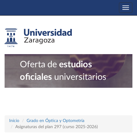
Togg
navi
Oferta de
estudios
oficiales
universitarios
Inicio
Grado en Óptica y Optometría
Asignaturas del plan 297 (curso 2025-2026)