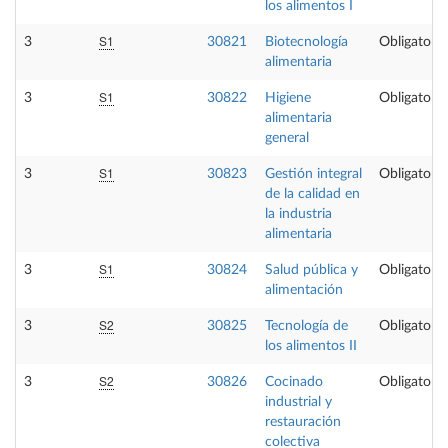
los alimentos I
S1
3
30821
Biotecnología
Obligatoria
alimentaria
S1
3
30822
Higiene
Obligatoria
alimentaria
general
S1
3
30823
Gestión integral
Obligatoria
de la calidad en
la industria
alimentaria
S1
3
30824
Salud pública y
Obligatoria
alimentación
S2
3
30825
Tecnología de
Obligatoria
los alimentos II
S2
3
30826
Cocinado
Obligatoria
industrial y
restauración
colectiva