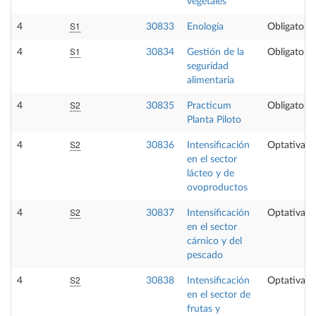
vegetales
S1
4
30833
Enología
Obligatoria
S1
4
30834
Gestión de la
Obligatoria
seguridad
alimentaria
S2
4
30835
Practicum
Obligatoria
Planta Piloto
S2
4
30836
Intensificación
Optativa
en el sector
lácteo y de
ovoproductos
S2
4
30837
Intensificación
Optativa
en el sector
cárnico y del
pescado
S2
4
30838
Intensificación
Optativa
en el sector de
frutas y