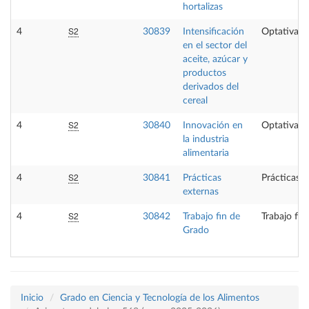
hortalizas
S2
4
30839
Intensificación
Optativa
en el sector del
aceite, azúcar y
productos
derivados del
cereal
S2
4
30840
Innovación en
Optativa
la industria
alimentaria
S2
4
30841
Prácticas
Prácticas e
externas
S2
4
30842
Trabajo fin de
Trabajo fin
Grado
Inicio
Grado en Ciencia y Tecnología de los Alimentos