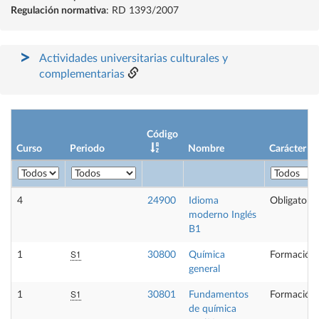
Regulación normativa
: RD 1393/2007
Actividades universitarias culturales y
complementarias
Código
Curso
Periodo
Nombre
Carácter
4
24900
Idioma
Obligatoria
moderno Inglés
B1
S1
1
30800
Química
Formación 
general
S1
1
30801
Fundamentos
Formación 
de química