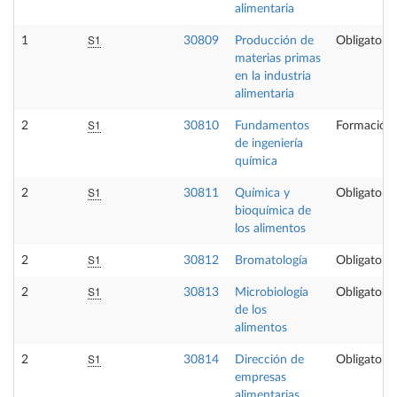
alimentaria
S1
1
30809
Producción de
Obligatoria
materias primas
en la industria
alimentaria
S1
2
30810
Fundamentos
Formación 
de ingeniería
química
S1
2
30811
Química y
Obligatoria
bioquímica de
los alimentos
S1
2
30812
Bromatología
Obligatoria
S1
2
30813
Microbiología
Obligatoria
de los
alimentos
S1
2
30814
Dirección de
Obligatoria
empresas
alimentarias