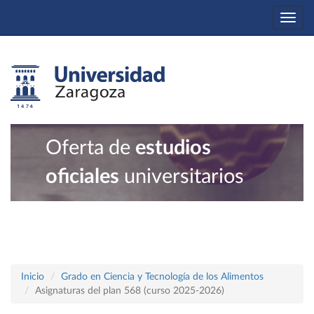
Togg
navi
Oferta de
estudios
oficiales
universitarios
Inicio
Grado en Ciencia y Tecnología de los Alimentos
Asignaturas del plan 568 (curso 2025-2026)