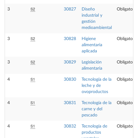
S2
3
30827
Diseño
Obligatoria
industrial y
gestión
medioambiental
S2
3
30828
Higiene
Obligatoria
alimentaria
aplicada
S2
3
30829
Legislación
Obligatoria
alimentaria
S1
4
30830
Tecnología de la
Obligatoria
leche y de
ovoproductos
S1
4
30831
Tecnología de la
Obligatoria
carne y del
pescado
S1
4
30832
Tecnología de
Obligatoria
productos