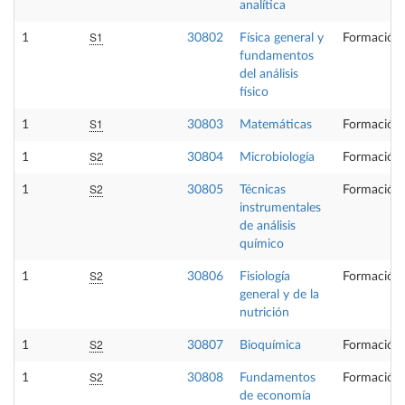
analítica
S1
1
30802
Física general y
Formación 
fundamentos
del análisis
físico
S1
1
30803
Matemáticas
Formación 
S2
1
30804
Microbiología
Formación 
S2
1
30805
Técnicas
Formación 
instrumentales
de análisis
químico
S2
1
30806
Fisiología
Formación 
general y de la
nutrición
S2
1
30807
Bioquímica
Formación 
S2
1
30808
Fundamentos
Formación 
de economía