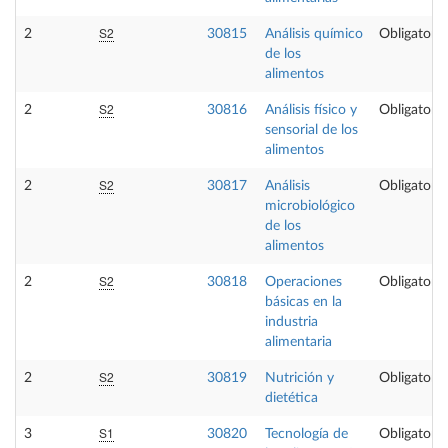
S2
2
30815
Análisis químico
Obligatoria
de los
alimentos
S2
2
30816
Análisis físico y
Obligatoria
sensorial de los
alimentos
S2
2
30817
Análisis
Obligatoria
microbiológico
de los
alimentos
S2
2
30818
Operaciones
Obligatoria
básicas en la
industria
alimentaria
S2
2
30819
Nutrición y
Obligatoria
dietética
S1
3
30820
Tecnología de
Obligatoria