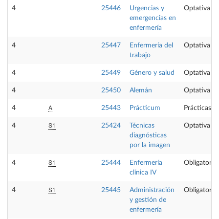
4
25446
Urgencias y
Optativa
emergencias en
enfermería
4
25447
Enfermería del
Optativa
trabajo
4
25449
Género y salud
Optativa
4
25450
Alemán
Optativa
A
4
25443
Prácticum
Prácticas e
S1
4
25424
Técnicas
Optativa
diagnósticas
por la imagen
S1
4
25444
Enfermería
Obligatoria
clínica IV
S1
4
25445
Administración
Obligatoria
y gestión de
enfermería