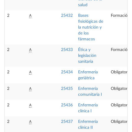
salud
A
2
25432
Bases
Formación 
fisiológicas de
la nutrición y
de los
fármacos
A
2
25433
Ética y
Formación 
legislación
sanitaria
A
2
25434
Enfermería
Obligatoria
geriátrica
A
2
25435
Enfermería
Obligatoria
comunitaria I
A
2
25436
Enfermería
Obligatoria
clínica I
A
2
25437
Enfermería
Obligatoria
clínica II