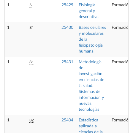
A
1
25429
Fisiología
Formación 
general y
descriptiva
S1
1
25430
Bases celulares
Formación 
y moleculares
de la
fisiopatología
humana
S1
1
25431
Metodología
Formación 
de
investigación
en ciencias de
la salud.
Sistemas de
información y
nuevas
tecnologías
S2
1
25404
Estadística
Formación 
aplicada a
ciencias de la