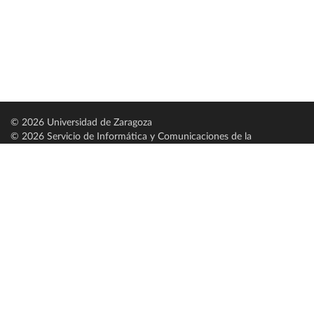
© 2026 Universidad de Zaragoza
© 2026 Servicio de Informática y Comunicaciones de la
Universidad de Zaragoza (
SICUZ
)
Universidad de Zaragoza
C/ Pedro Cerbuna, 12
ES-50009 Zaragoza
España / Spain
Tel: +34 976761000
ciu@unizar.es
Q-5018001-G
Servido por nodo: estudios