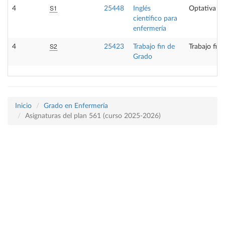
S1
4
25448
Inglés
Optativa
científico para
enfermería
S2
4
25423
Trabajo fin de
Trabajo fin
Grado
Inicio
Grado en Enfermería
Asignaturas del plan 561 (curso 2025-2026)