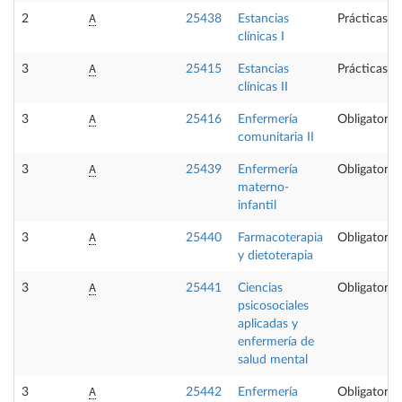
A
2
25438
Estancias
Prácticas e
clínicas I
A
3
25415
Estancias
Prácticas e
clínicas II
A
3
25416
Enfermería
Obligatoria
comunitaria II
A
3
25439
Enfermería
Obligatoria
materno-
infantil
A
3
25440
Farmacoterapia
Obligatoria
y dietoterapia
A
3
25441
Ciencias
Obligatoria
psicosociales
aplicadas y
enfermería de
salud mental
A
3
25442
Enfermería
Obligatoria