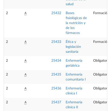
salud
A
2
25432
Bases
Formación 
fisiológicas de
la nutrición y
de los
fármacos
A
2
25433
Ética y
Formación 
legislación
sanitaria
A
2
25434
Enfermería
Obligatoria
geriátrica
A
2
25435
Enfermería
Obligatoria
comunitaria I
A
2
25436
Enfermería
Obligatoria
clínica I
A
2
25437
Enfermería
Obligatoria
clínica II