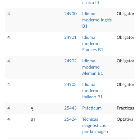
clínica III
4
24900
Idioma
Obligatoria
moderno Inglés
B1
4
24901
Idioma
Obligatoria
moderno
Francés B1
4
24902
Idioma
Obligatoria
moderno
Alemán B1
4
24903
Idioma
Obligatoria
moderno
Italiano B1
A
4
25443
Prácticum
Prácticas e
S1
4
25424
Técnicas
Optativa
diagnósticas
por la imagen