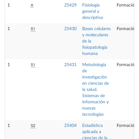
A
1
25429
Fisiología
Formación 
general y
descriptiva
S1
1
25430
Bases celulares
Formación 
y moleculares
de la
fisiopatología
humana
S1
1
25431
Metodología
Formación 
de
investigación
en ciencias de
la salud.
Sistemas de
información y
nuevas
tecnologías
S2
1
25404
Estadística
Formación 
aplicada a
ciencias de la