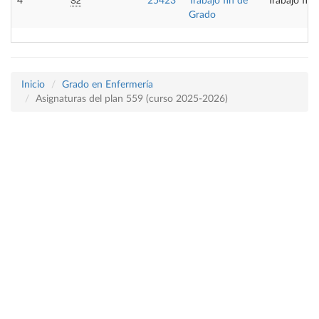
4
25423
Trabajo fin de
Trabajo fin
Grado
Inicio
Grado en Enfermería
Asignaturas del plan 559 (curso 2025-2026)