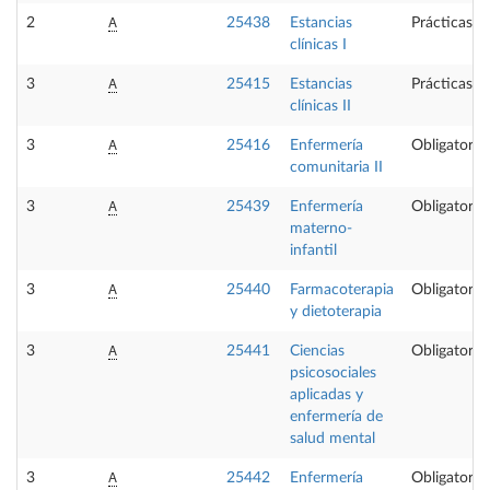
A
2
25438
Estancias
Prácticas e
clínicas I
A
3
25415
Estancias
Prácticas e
clínicas II
A
3
25416
Enfermería
Obligatoria
comunitaria II
A
3
25439
Enfermería
Obligatoria
materno-
infantil
A
3
25440
Farmacoterapia
Obligatoria
y dietoterapia
A
3
25441
Ciencias
Obligatoria
psicosociales
aplicadas y
enfermería de
salud mental
A
3
25442
Enfermería
Obligatoria