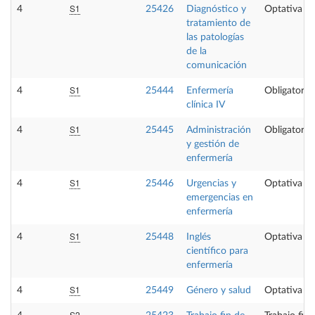
S1
4
25426
Diagnóstico y
Optativa
tratamiento de
las patologías
de la
comunicación
S1
4
25444
Enfermería
Obligatoria
clínica IV
S1
4
25445
Administración
Obligatoria
y gestión de
enfermería
S1
4
25446
Urgencias y
Optativa
emergencias en
enfermería
S1
4
25448
Inglés
Optativa
científico para
enfermería
S1
4
25449
Género y salud
Optativa
S2