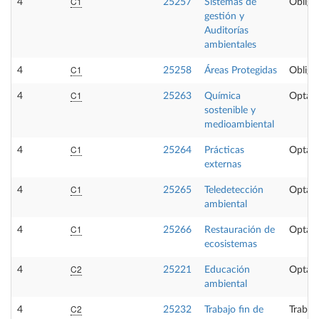
C1
4
25257
Sistemas de
Obliga
gestión y
Auditorías
ambientales
C1
4
25258
Áreas Protegidas
Obliga
C1
4
25263
Química
Optati
sostenible y
medioambiental
C1
4
25264
Prácticas
Optati
externas
C1
4
25265
Teledetección
Optati
ambiental
C1
4
25266
Restauración de
Optati
ecosistemas
C2
4
25221
Educación
Optati
ambiental
C2
4
25232
Trabajo fin de
Trabaj