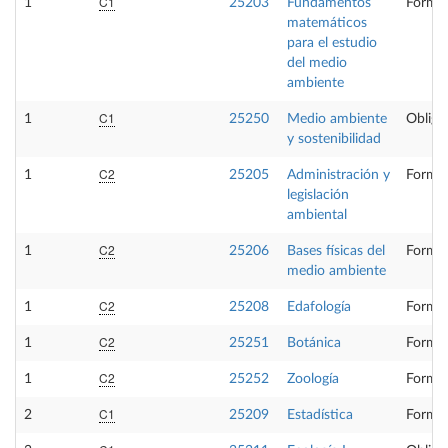
C1
1
25203
Fundamentos
Formac
matemáticos
para el estudio
del medio
ambiente
C1
1
25250
Medio ambiente
Obliga
y sostenibilidad
C2
1
25205
Administración y
Formac
legislación
ambiental
C2
1
25206
Bases físicas del
Formac
medio ambiente
C2
1
25208
Edafología
Formac
C2
1
25251
Botánica
Formac
C2
1
25252
Zoología
Formac
C1
2
25209
Estadística
Formac