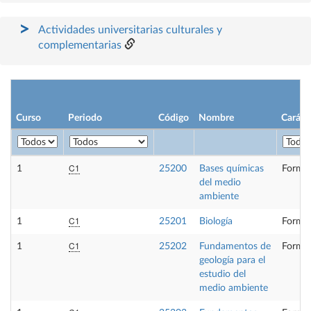
Actividades universitarias culturales y
complementarias
Curso
Periodo
Código
Nombre
Caráct
C1
1
25200
Bases químicas
Formac
del medio
ambiente
C1
1
25201
Biología
Formac
C1
1
25202
Fundamentos de
Formac
geología para el
estudio del
medio ambiente