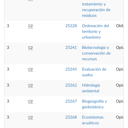
tratamiento y
recuperación de
residuos
C2
3
25228
Ordenación del
Obliga
territorio y
urbanismo
C2
3
25241
Biotecnología y
Optati
conservación de
recursos
C2
3
25245
Evaluación de
Optati
suelos
C2
3
25262
Hidrología
Optati
ambiental
C2
3
25267
Biogeografía y
Optati
geobotánica
C2
3
25268
Ecosistemas
Optati
acuáticos