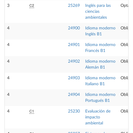
C2
3
25269
Inglés para las
Optati
ciencias
ambientales
4
24900
Idioma moderno
Obliga
Inglés B1
4
24901
Idioma moderno
Obliga
Francés B1
4
24902
Idioma moderno
Obliga
Alemán B1
4
24903
Idioma moderno
Obliga
Italiano B1
4
24904
Idioma moderno
Obliga
Portugués B1
C1
4
25230
Evaluación de
Obliga
impacto
ambiental