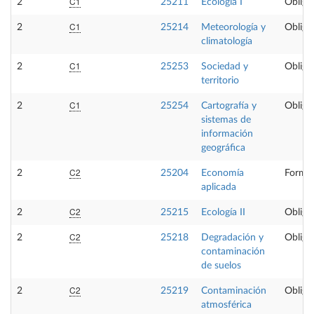
C1
2
25211
Ecología I
Obliga
C1
2
25214
Meteorología y
Obliga
climatología
C1
2
25253
Sociedad y
Obliga
territorio
C1
2
25254
Cartografía y
Obliga
sistemas de
información
geográfica
C2
2
25204
Economía
Formac
aplicada
C2
2
25215
Ecología II
Obliga
C2
2
25218
Degradación y
Obliga
contaminación
de suelos
C2
2
25219
Contaminación
Obliga
atmosférica