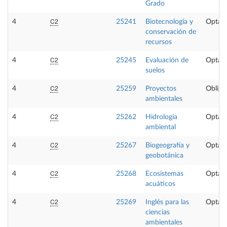
Grado
C2
4
25241
Biotecnología y
Optati
conservación de
recursos
C2
4
25245
Evaluación de
Optati
suelos
C2
4
25259
Proyectos
Obliga
ambientales
C2
4
25262
Hidrología
Optati
ambiental
C2
4
25267
Biogeografía y
Optati
geobotánica
C2
4
25268
Ecosistemas
Optati
acuáticos
C2
4
25269
Inglés para las
Optati
ciencias
ambientales