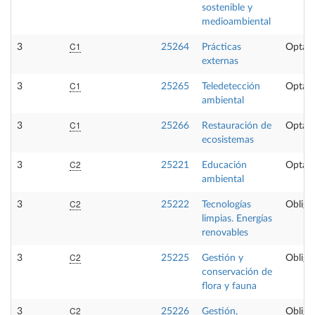
sostenible y
medioambiental
C1
3
25264
Prácticas
Optati
externas
C1
3
25265
Teledetección
Optati
ambiental
C1
3
25266
Restauración de
Optati
ecosistemas
C2
3
25221
Educación
Optati
ambiental
C2
3
25222
Tecnologías
Obliga
limpias. Energías
renovables
C2
3
25225
Gestión y
Obliga
conservación de
flora y fauna
C2
3
25226
Gestión,
Obliga