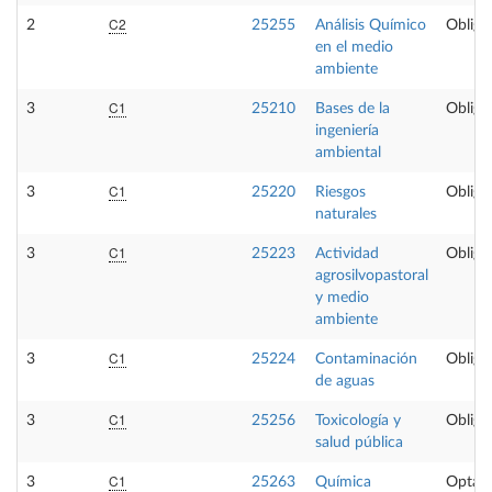
C2
2
25255
Análisis Químico
Obliga
en el medio
ambiente
C1
3
25210
Bases de la
Obliga
ingeniería
ambiental
C1
3
25220
Riesgos
Obliga
naturales
C1
3
25223
Actividad
Obliga
agrosilvopastoral
y medio
ambiente
C1
3
25224
Contaminación
Obliga
de aguas
C1
3
25256
Toxicología y
Obliga
salud pública
C1
3
25263
Química
Optati