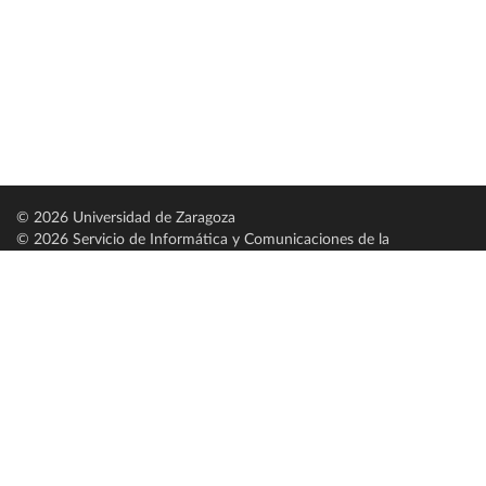
© 2026 Universidad de Zaragoza
© 2026 Servicio de Informática y Comunicaciones de la
Universidad de Zaragoza (
SICUZ
)
Universidad de Zaragoza
C/ Pedro Cerbuna, 12
ES-50009 Zaragoza
España / Spain
Tel: +34 976761000
ciu@unizar.es
Q-5018001-G