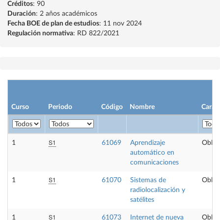
Créditos
: 90
Duración
: 2 años académicos
Fecha BOE de plan de estudios
: 11 nov 2024
Regulación normativa
: RD 822/2021
Curso
Periodo
Código
Nombre
Carác
S1
1
61069
Aprendizaje
Obliga
automático en
comunicaciones
S1
1
61070
Sistemas de
Obliga
radiolocalización y
satélites
S1
1
61073
Internet de nueva
Obliga