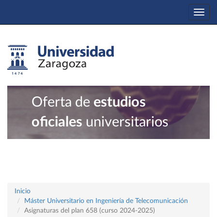
Togg
navi
Oferta de
estudios
oficiales
universitarios
Inicio
Máster Universitario en Ingeniería de Telecomunicación
Asignaturas del plan 658 (curso 2024-2025)