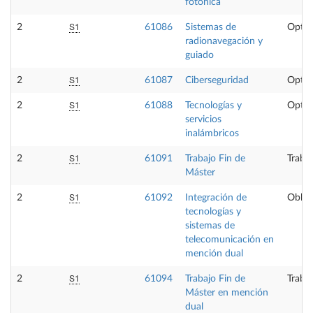
fotónica
S1
2
61086
Sistemas de
Optat
radionavegación y
guiado
S1
2
61087
Ciberseguridad
Optat
S1
2
61088
Tecnologías y
Optat
servicios
inalámbricos
S1
2
61091
Trabajo Fin de
Trabaj
Máster
S1
2
61092
Integración de
Obliga
tecnologías y
sistemas de
telecomunicación en
mención dual
S1
2
61094
Trabajo Fin de
Trabaj
Máster en mención
dual