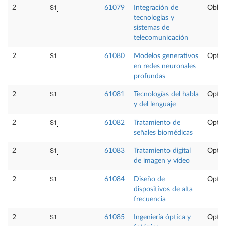
S1
2
61079
Integración de
Obliga
tecnologías y
sistemas de
telecomunicación
S1
2
61080
Modelos generativos
Optat
en redes neuronales
profundas
S1
2
61081
Tecnologías del habla
Optat
y del lenguaje
S1
2
61082
Tratamiento de
Optat
señales biomédicas
S1
2
61083
Tratamiento digital
Optat
de imagen y vídeo
S1
2
61084
Diseño de
Optat
dispositivos de alta
frecuencia
S1
2
61085
Ingeniería óptica y
Optat