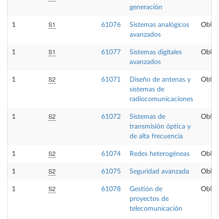
generación
S1
1
61076
Sistemas analógicos
Obliga
avanzados
S1
1
61077
Sistemas digitales
Obliga
avanzados
S2
1
61071
Diseño de antenas y
Obliga
sistemas de
radiocomunicaciones
S2
1
61072
Sistemas de
Obliga
transmisión óptica y
de alta frecuencia
S2
1
61074
Redes heterogéneas
Obliga
S2
1
61075
Seguridad avanzada
Obliga
S2
1
61078
Gestión de
Obliga
proyectos de
telecomunicación