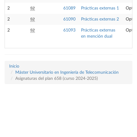
S2
2
61089
Prácticas externas 1
Optat
S2
2
61090
Prácticas externas 2
Optat
S2
2
61093
Prácticas externas
Optat
en mención dual
Inicio
Máster Universitario en Ingeniería de Telecomunicación
Asignaturas del plan 658 (curso 2024-2025)