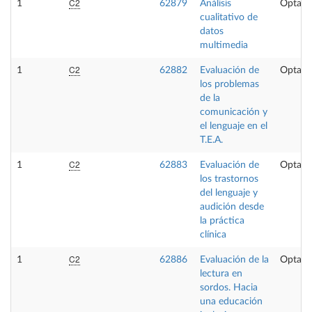
C2
1
62879
Análisis
Optati
cualitativo de
datos
multimedia
C2
1
62882
Evaluación de
Optati
los problemas
de la
comunicación y
el lenguaje en el
T.E.A.
C2
1
62883
Evaluación de
Optati
los trastornos
del lenguaje y
audición desde
la práctica
clínica
C2
1
62886
Evaluación de la
Optati
lectura en
sordos. Hacia
una educación