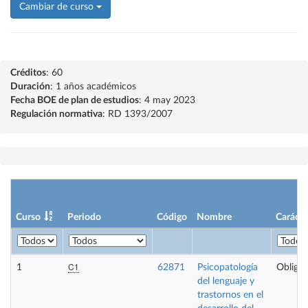
Cambiar de curso
Créditos
: 60
Duración
: 1 años académicos
Fecha BOE de plan de estudios
: 4 may 2023
Regulación normativa
: RD 1393/2007
Curso
Periodo
Código
Nombre
Carácte
C1
1
62871
Psicopatología
Obligat
del lenguaje y
trastornos en el