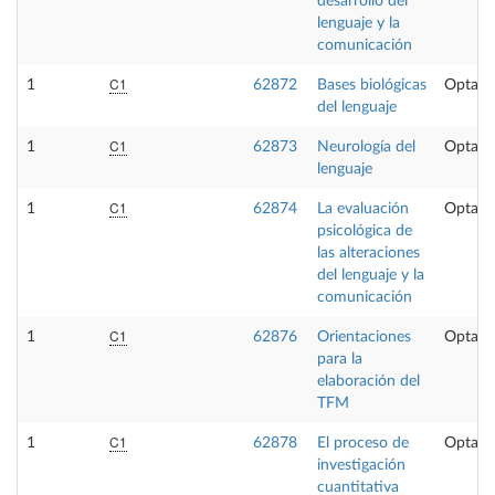
desarrollo del
lenguaje y la
comunicación
C1
1
62872
Bases biológicas
Optati
del lenguaje
C1
1
62873
Neurología del
Optati
lenguaje
C1
1
62874
La evaluación
Optati
psicológica de
las alteraciones
del lenguaje y la
comunicación
C1
1
62876
Orientaciones
Optati
para la
elaboración del
TFM
C1
1
62878
El proceso de
Optati
investigación
cuantitativa