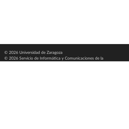
© 2026 Universidad de Zaragoza
© 2026 Servicio de Informática y Comunicaciones de la
Universidad de Zaragoza (
SICUZ
)
Universidad de Zaragoza
C/ Pedro Cerbuna, 12
ES-50009 Zaragoza
España / Spain
Tel: +34 976761000
ciu@unizar.es
Q-5018001-G
Servido por nodo: estudios