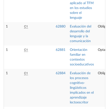
aplicado al TFM
en los estudios
sobre el
lenguaje
C1
1
62880
Evaluación del
Obligat
desarrollo del
lenguaje y la
comunicación
C1
1
62881
Orientación
Optati
familiar en
contextos
socioeducativos
C1
1
62884
Evaluación de
Obligat
los procesos
cognitivo-
lingüísticos
implicados en el
aprendizaje
lectoescritor