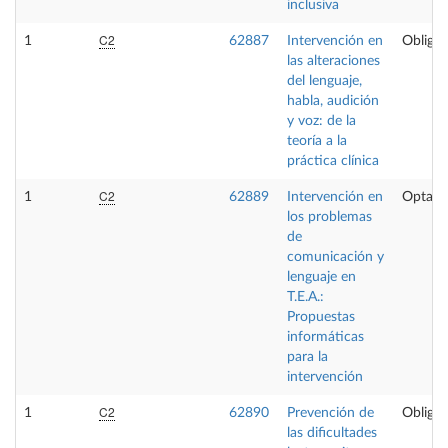
inclusiva
C2
1
62887
Intervención en
Obligat
las alteraciones
del lenguaje,
habla, audición
y voz: de la
teoría a la
práctica clínica
C2
1
62889
Intervención en
Optati
los problemas
de
comunicación y
lenguaje en
T.E.A.:
Propuestas
informáticas
para la
intervención
C2
1
62890
Prevención de
Obligat
las dificultades