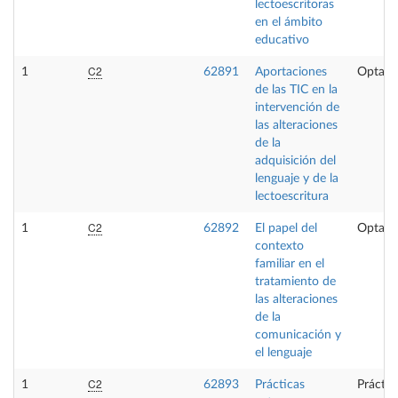
lectoescritoras
en el ámbito
educativo
C2
1
62891
Aportaciones
Optati
de las TIC en la
intervención de
las alteraciones
de la
adquisición del
lenguaje y de la
lectoescritura
C2
1
62892
El papel del
Optati
contexto
familiar en el
tratamiento de
las alteraciones
de la
comunicación y
el lenguaje
C2
1
62893
Prácticas
Práctic