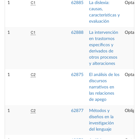
C1
1
62885
La dislexia:
Optati
causas,
características y
evaluación
C1
1
62888
La intervención
Optati
en trastornos
específicos y
derivados de
otros procesos
y alteraciones
C2
1
62875
El análisis de los
Optati
discursos
narrativos en
las relaciones
de apego
C2
1
62877
Métodos y
Obligat
diseños en la
investigación
del lenguaje