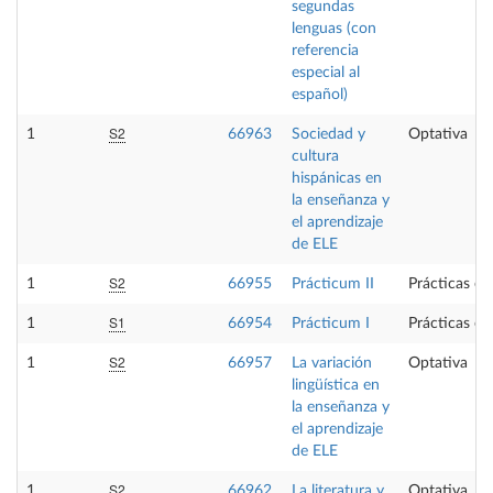
segundas
lenguas (con
referencia
especial al
español)
S2
1
66963
Sociedad y
Optativa
cultura
hispánicas en
la enseñanza y
el aprendizaje
de ELE
S2
1
66955
Prácticum II
Prácticas ex
S1
1
66954
Prácticum I
Prácticas ex
S2
1
66957
La variación
Optativa
lingüística en
la enseñanza y
el aprendizaje
de ELE
S2
1
66962
La literatura y
Optativa