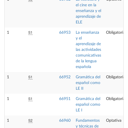
el cine en la
enseñanza y el
aprendizaje de
ELE
S1
1
66953
La enseñanza
Obligatoria
y el
aprendizaje de
las actividades
comunicativas
de la lengua
española
S1
1
66952
Gramática del
Obligatoria
español como
LE II
S1
1
66951
Gramática del
Obligatoria
español como
LE I
S2
1
66960
Fundamentos
Optativa
y técnicas de