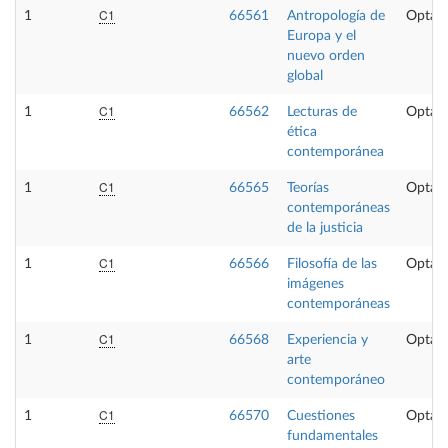
C1
1
66561
Antropología de
Optati
Europa y el
nuevo orden
global
C1
1
66562
Lecturas de
Optati
ética
contemporánea
C1
1
66565
Teorías
Optati
contemporáneas
de la justicia
C1
1
66566
Filosofía de las
Optati
imágenes
contemporáneas
C1
1
66568
Experiencia y
Optati
arte
contemporáneo
C1
1
66570
Cuestiones
Optati
fundamentales