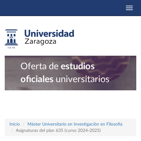
Togg
navi
Oferta de
estudios
oficiales
universitarios
Inicio
Máster Universitario en Investigación en Filosofía
Asignaturas del plan 635 (curso 2024-2025)