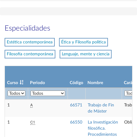
Especialidades
Estética contemporánea
Ética y Filosofía política
Filosofía contemporánea
Lenguaje, mente y ciencia
Curso
Periodo
Código
Nombre
Caráct
A
1
66571
Trabajo de Fin
Trabaj
de Máster
C1
1
66550
La Investigación
Obliga
filosófica.
Procedimientos