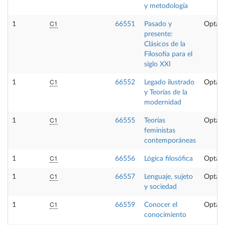
y metodología
C1
1
66551
Pasado y
Optati
presente:
Clásicos de la
Filosofía para el
siglo XXI
C1
1
66552
Legado ilustrado
Optati
y Teorías de la
modernidad
C1
1
66555
Teorías
Optati
feministas
contemporáneas
C1
1
66556
Lógica filosófica
Optati
C1
1
66557
Lenguaje, sujeto
Optati
y sociedad
C1
1
66559
Conocer el
Optati
conocimiento