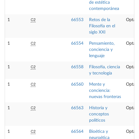
de estética
contemporánea
C2
1
66553
Retos de la
Optati
Filosofía en el
siglo XXI
C2
1
66554
Pensamiento,
Optati
conciencia y
lenguaje
C2
1
66558
Filosofía, ciencia
Optati
y tecnología
C2
1
66560
Mente y
Optati
conciencia:
nuevas fronteras
C2
1
66563
Historia y
Optati
conceptos
políticos
C2
1
66564
Bioética y
Optati
neuroética