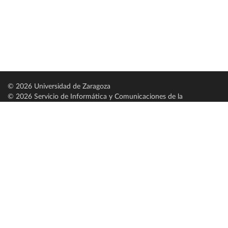
© 2026 Universidad de Zaragoza
© 2026 Servicio de Informática y Comunicaciones de la
Universidad de Zaragoza (
SICUZ
)
Universidad de Zaragoza
C/ Pedro Cerbuna, 12
ES-50009 Zaragoza
España / Spain
Tel: +34 976761000
ciu@unizar.es
Q-5018001-G
Servido por nodo: estudios