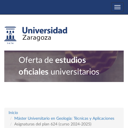
Togg
navi
Oferta de
estudios
oficiales
universitarios
Inicio
Máster Universitario en Geología: Técnicas y Aplicaciones
Asignaturas del plan 624 (curso 2024-2025)