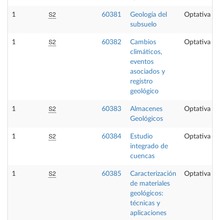
S2
1
60381
Geología del
Optativa
subsuelo
S2
1
60382
Cambios
Optativa
climáticos,
eventos
asociados y
registro
geológico
S2
1
60383
Almacenes
Optativa
Geológicos
S2
1
60384
Estudio
Optativa
integrado de
cuencas
S2
1
60385
Caracterización
Optativa
de materiales
geológicos:
técnicas y
aplicaciones