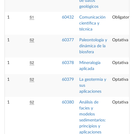
de datos
geológicos
S1
1
60432
Comunicación
Obligatoria
científica y
técnica
S2
1
60377
Paleontología y
Optativa
dinámica de la
biosfera
S2
1
60378
Mineralogía
Optativa
aplicada
S2
1
60379
La geotermia y
Optativa
sus
aplicaciones
S2
1
60380
Análisis de
Optativa
facies y
modelos
sedimentarios:
principios y
aplicaciones