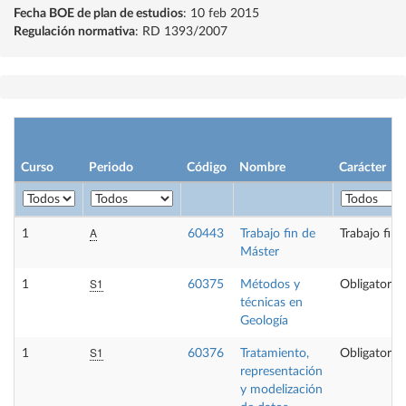
Fecha BOE de plan de estudios
: 10 feb 2015
Regulación normativa
: RD 1393/2007
Curso
Periodo
Código
Nombre
Carácter
A
1
60443
Trabajo fin de
Trabajo fin
Máster
S1
1
60375
Métodos y
Obligatoria
técnicas en
Geología
S1
1
60376
Tratamiento,
Obligatoria
representación
y modelización